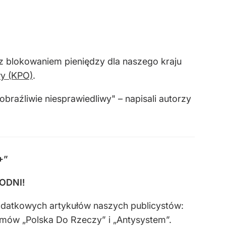
 z blokowaniem pieniędzy dla naszego kraju
y (KPO)
.
braźliwie niesprawiedliwy" – napisali autorzy
+”
GODNI!
odatkowych artykułów naszych publicystów:
amów „Polska Do Rzeczy” i „Antysystem”.