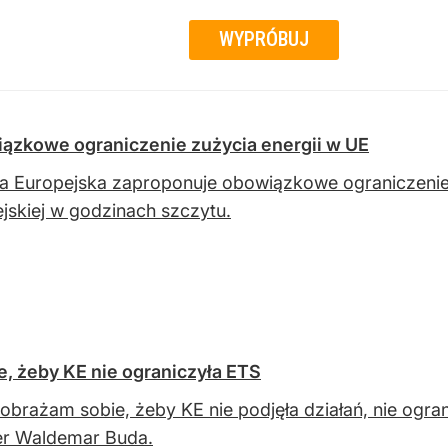
WYPRÓBUJ
ązkowe ograniczenie zużycia energii w UE
a Europejska zaproponuje obowiązkowe ograniczenie zu
jskiej w godzinach szczytu.
, żeby KE nie ograniczyła ETS
obrażam sobie, żeby KE nie podjęła działań, nie ogran
er Waldemar Buda.