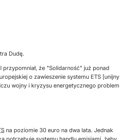
tra Dudę.
l przypomniał, że "Solidarność" już ponad
ropejskiej o zawieszenie systemu ETS [unijny
bliczu wojny i kryzysu energetycznego problem
TS
na poziomie 30 euro na dwa lata. Jednak
ska potrzebuje systemu handlu emisjami, żeby