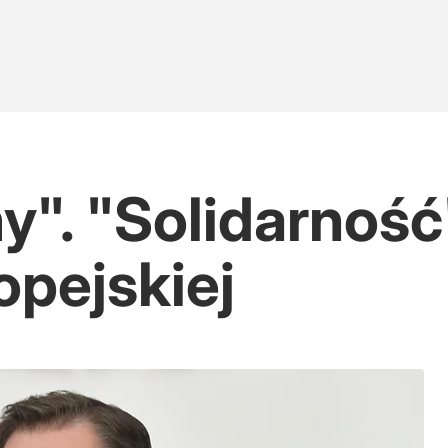
". "Solidarność
opejskiej