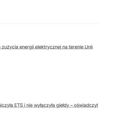
życia energii elektrycznej na terenie Unii
iczyła ETS i nie wyłączyła giełdy – oświadczył