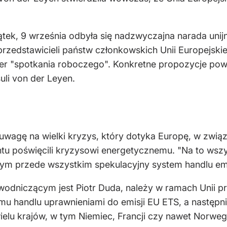
ątek, 9 września odbyła się nadzwyczajna narada uni
rzedstawicieli państw członkowskich Unii Europejskiej
er "spotkania roboczego". Konkretne propozycje powin
li von der Leyen.
uwagę na wielki kryzys, który dotyka Europę, w związ
 poświęcili kryzysowi energetycznemu. "Na to wszys
w tym przede wszystkim spekulacyjny system handlu em
ewodniczącym jest Piotr Duda, należy w ramach Unii 
u handlu uprawnieniami do emisji EU ETS, a następni
elu krajów, w tym Niemiec, Francji czy nawet Norwegi