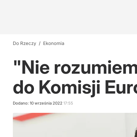
Do Rzeczy
/
Ekonomia
"Nie rozumiemy
do Komisji Eur
Dodano:
10
września
2022
17:55