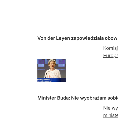
Von der Leyen zapowiedziała obowi
Komisj
Europe
Minister Buda: Nie wyobrażam sobie
Nie wy
minist