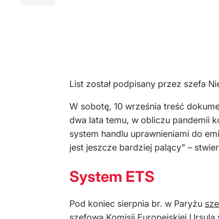
List został podpisany przez szefa
W sobotę, 10 września treść dokumen
dwa lata temu, w obliczu pandemii k
system handlu uprawnieniami do emis
jest jeszcze bardziej palący" – stwi
System ETS
Pod koniec sierpnia br. w Paryżu
sze
szefowa Komisji Europejskiej Ursula