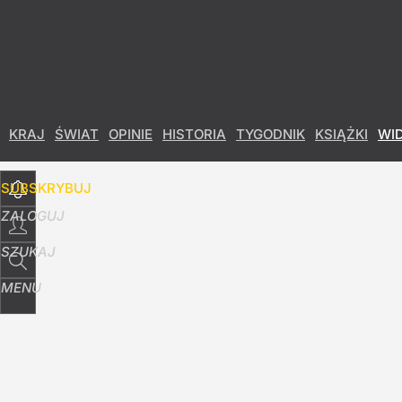
Udostępnij
32
Skomentuj
KRAJ
ŚWIAT
OPINIE
HISTORIA
TYGODNIK
KSIĄŻKI
WI
SUBSKRYBUJ
ZALOGUJ
SZUKAJ
MENU