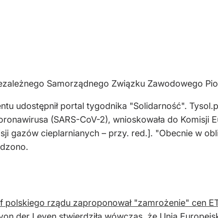
 Niezależnego Samorządnego Związku Zawodowego Pio
tu udostępnił portal tygodnika "Solidarność". Tysol.p
oronawirusa (SARS-CoV-2), wnioskowała do Komisji Eu
ji gazów cieplarnianych – przy. red.]. "Obecnie w o
erdzono.
f polskiego rządu zaproponował "zamrożenie" cen E
 von der Leyen stwierdziła wówczas, że Unia Europej