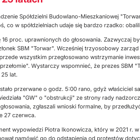
dzenie Spółdzielni Budowlano-Mieszkaniowej "Torwar"
, co w spółdzielniach udaje się bardzo rzadko: obalil
się 16 proc. uprawnionych do głosowania. Zazwyczaj 
złonek SBM "Torwar". Wcześniej trzyosobowy zarząd 
przede wszystkim przegłosowano wstrzymanie inwesty
przełomie". Wystarczy wspomnieć, że prezes SBM "T
 25 lat.
ało przerwane o godz. 5:00 rano, gdyż właściciel sali
edziała "GW" o "obstrukcji" ze strony rady nadzorcz
 głosowania, zgłaszali wnioski formalne, by przedłuży
e 27 czerwca.
ment wypowiedzi Piotra Ikonowicza, który w 2021 r. 
róbował namówić go do odstąpienia od protestów dotyc