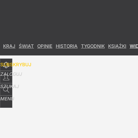
Udostępnij
8
Skomentuj
KRAJ
ŚWIAT
OPINIE
HISTORIA
TYGODNIK
KSIĄŻKI
WI
SUBSKRYBUJ
ZALOGUJ
SZUKAJ
MENU