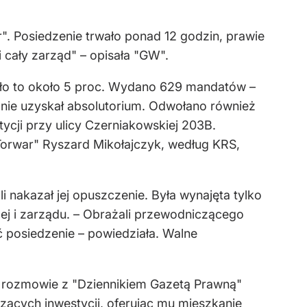
. Posiedzenie trwało ponad 12 godzin, prawie
i cały zarząd" – opisała "GW".
było to około 5 proc. Wydano 629 mandatów –
nie uzyskał absolutorium. Odwołano również
cji przy ulicy Czerniakowskiej 203B.
orwar" Ryszard Mikołajczyk, według KRS,
 nakazał jej opuszczenie. Była wynajęta tylko
ej i zarządu. – Obrażali przewodniczącego
ć posiedzenie – powiedziała. Walne
w rozmowie z "Dziennikiem Gazetą Prawną"
zących inwestycji, oferując mu mieszkanie