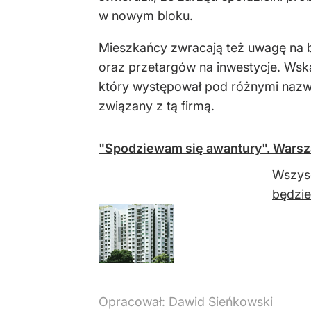
w nowym bloku.
Mieszkańcy zwracają też uwagę na 
oraz przetargów na inwestycje. Wsk
który występował pod różnymi nazwa
związany z tą firmą.
"Spodziewam się awantury". Wars
Wszys
będzie
Opracował:
Dawid Sieńkowski