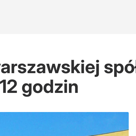
rszawskiej spół
12 godzin