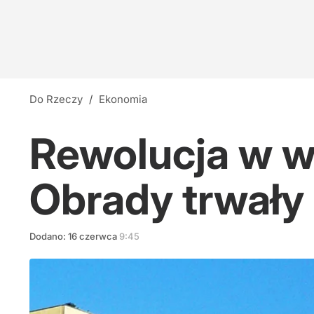
Do Rzeczy
/
Ekonomia
Rewolucja w wa
Obrady trwały 
Dodano:
16
czerwca
9:45