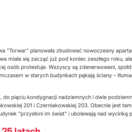
wa "Torwar" planowała zbudować nowoczesny aparta
a miała się zacząć już pod koniec zeszłego roku, a
cej osób protestuje. Wszyscy są zdenerwowani, spółdz
. Tymczasem w starych budynkach pękają ściany – tłum
 do pięciu kondygnacji nadziemnych i dwie podziemn
kowskiej 201 i Czerniakowskiej 203. Obecnie jest ta
udynek "przysłoni im świat" i ubolewają nad wycinką
25 latach