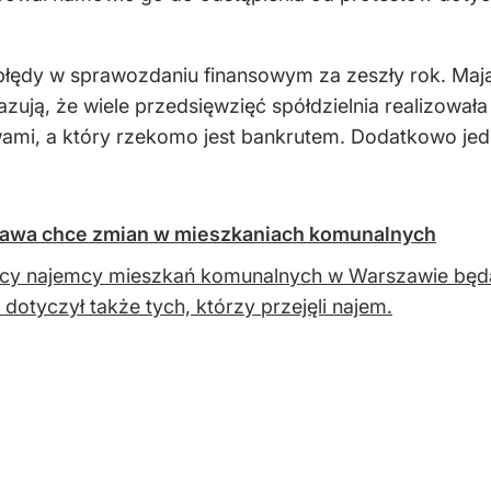
błędy w sprawozdaniu finansowym za zeszły rok. Ma
azują, że wiele przedsięwzięć spółdzielnia realizo
mi, a który rzekomo jest bankrutem. Dodatkowo jede
zawa chce zmian w mieszkaniach komunalnych
cy najemcy mieszkań komunalnych w Warszawie będą
 dotyczył także tych, którzy przejęli najem.