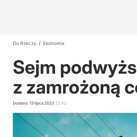
Do Rzeczy
/
Ekonomia
Sejm podwyższ
z zamrożoną 
Dodano:
13
lipca
2023
22:42