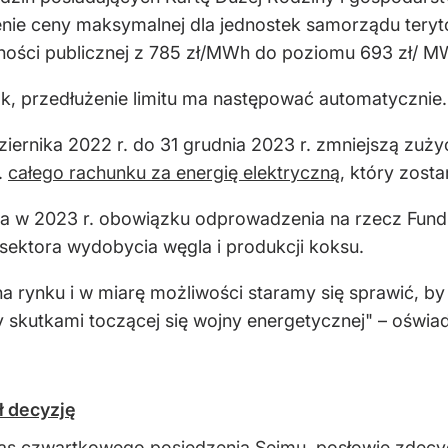
nie ceny maksymalnej dla jednostek samorządu terytor
ności publicznej z 785 zł/MWh do poziomu 693 zł/ M
ok, przedłużenie limitu ma następować automatycznie.
iernika 2022 r. do 31 grudnia 2023 r. zmniejszą zuży
.
całego rachunku za energię elektryczną
, który zosta
ia w 2023 r. obowiązku odprowadzenia na rzecz Fu
ektora wydobycia węgla i produkcji koksu.
na rynku i w miarę możliwości staramy się sprawić, 
y skutkami toczącej się wojny energetycznej" – oświa
ł decyzję
s czwartkowego posiedzenia Sejmu, posłowie zdecyd