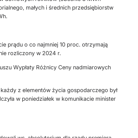
ialnego, małych i średnich przedsiębiorstw
Wh.
cie prądu o co najmniej 10 proc. otrzymają
nie rozliczony w 2024 r.
nduszu Wypłaty Różnicy Ceny nadmiarowych
by każdy z elementów życia gospodarczego był
dczyła w poniedziałek w komunikacie minister
owali ws. absolutorium dla rządu premiera