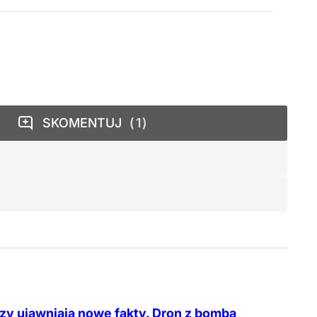
SKOMENTUJ
1
zy ujawniają nowe fakty. Dron z bombą