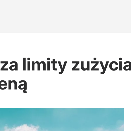
a limity zużyci
ceną