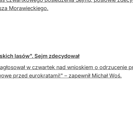
sza Morawieckiego.
lskich lasów". Sejm zdecydował
agłosował w czwartek nad wnioskiem o odrzucenie pr
owe przed eurokratami!" – zapewnił Michał Woś.