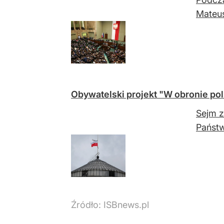
Mateu
Obywatelski projekt "W obronie po
Sejm z
Państw
Źródło:
ISBnews.pl