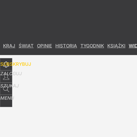
Udostępnij
1
Skomentuj
KRAJ
ŚWIAT
OPINIE
HISTORIA
TYGODNIK
KSIĄŻKI
WI
SUBSKRYBUJ
ZALOGUJ
SZUKAJ
MENU