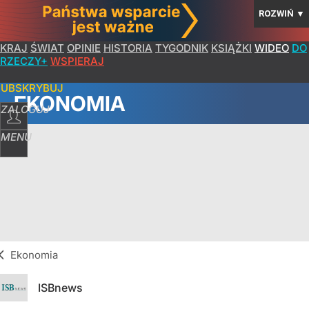
ROZWIŃ
▼
KRAJ
ŚWIAT
OPINIE
HISTORIA
TYGODNIK
KSIĄŻKI
WIDEO
DO
RZECZY+
WSPIERAJ
SUBSKRYBUJ
EKONOMIA
ZALOGUJ
MENU
Ekonomia
ISBnews