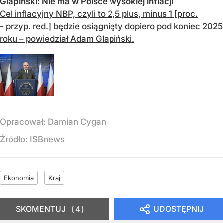
Glapiński: Nie ma w Polsce wysokiej inflacji
Cel inflacyjny NBP, czyli to 2,5 plus, minus 1 [proc.
- przyp. red.] będzie osiągnięty dopiero pod koniec 2025
roku – powiedział Adam Glapiński.
Opracował:
Damian Cygan
Źródło:
ISBnews
Ekonomia
Kraj
SKOMENTUJ
UDOSTĘPNIJ
4