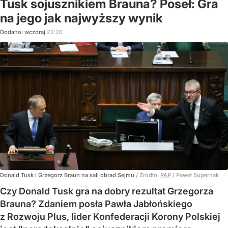
Tusk sojusznikiem Brauna? Poseł: Gra
na jego jak najwyższy wynik
Dodano:
wczoraj
22:26
Donald Tusk i Grzegorz Braun na sali obrad Sejmu
/ Źródło:
PAP
/
Paweł Supernak
Czy Donald Tusk gra na dobry rezultat Grzegorza
Brauna? Zdaniem posła Pawła Jabłońskiego
z Rozwoju Plus, lider Konfederacji Korony Polskiej