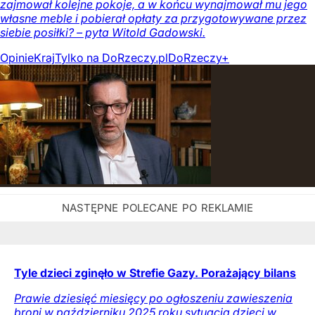
zajmował kolejne pokoje, a w końcu wynajmował mu jego
własne meble i pobierał opłaty za przygotowywane przez
siebie posiłki? – pyta Witold Gadowski.
Opinie
Kraj
Tylko na DoRzeczy.pl
DoRzeczy+
Tyle dzieci zginęło w Strefie Gazy. Porażający bilans
Prawie dziesięć miesięcy po ogłoszeniu zawieszenia
broni w październiku 2025 roku sytuacja dzieci w