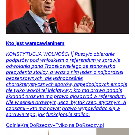
Kto jest warszawianinem
KONSTYTUCJA WOLNOŚCI || Ruszyło zbieranie
podpisów pod wnioskiem o referendum w sprawie
odwołania pana Trzaskowskiego ze stanowiska
prezydenta stolicy, a wraz z nim jeden z najbardziej
bezsensownych, ale jednocześnie
charakterystycznych sporów, napędzających emocje
nie tylko wokół tej inicjatywy: kto ma prawo podpis
składać oraz kto ma prawo głosować w referendum.
Nie w sensie prawnym, lecz, by tak rzec, etycznym. A
czasami – kto ma nawet prawo wypowiadać się w
sprawie tego, jak funkcjonuje stolica.
Opinie
Kraj
DoRzeczy+
Tylko na DoRzeczy.pl