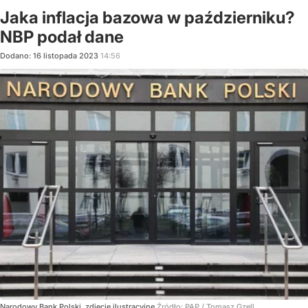
Jaka inflacja bazowa w październiku?
NBP podał dane
Dodano:
16
listopada
2023
14:56
Narodowy Bank Polski, zdjęcie ilustracyjne
Źródło:
PAP
/
Tomasz Gzell