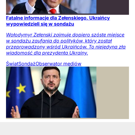
Fatalne informacje dla Zełenskiego. Ukraińcy
wypowiedzieli się w sondażu
Wołodymyr Zełenski zajmuje dopiero szóste miejsce
w sondażu zaufania do polityków, który został
przeprowadzony wśród Ukraińców. To niejedyna zła
wiadomość dla prezydenta Ukrainy.
Świat
Sondaż
Obserwator mediów