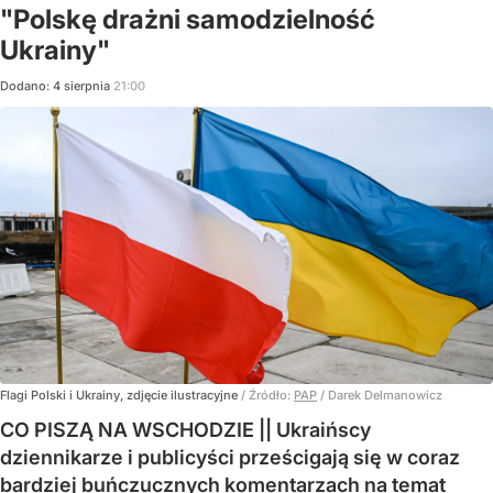
"Polskę drażni samodzielność
Ukrainy"
Dodano:
4
sierpnia
21:00
Flagi Polski i Ukrainy, zdjęcie ilustracyjne
/ Źródło:
PAP
/
Darek Delmanowicz
CO PISZĄ NA WSCHODZIE || Ukraińscy
dziennikarze i publicyści prześcigają się w coraz
bardziej buńczucznych komentarzach na temat