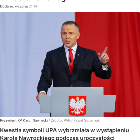
Dodano:
wczoraj
21:14
Prezydent RP Karol Nawrocki
/ Źródło:
PAP
/
Paweł Supernak
Kwestia symboli UPA wybrzmiała w wystąpieniu
Karola Nawrockiego podczas uroczystości