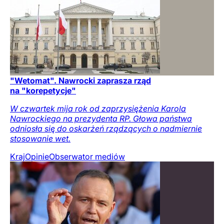
"Wetomat". Nawrocki zaprasza rząd
na "korepetycje"
W czwartek mija rok od zaprzysiężenia Karola
Nawrockiego na prezydenta RP. Głowa państwa
odniosła się do oskarżeń rządzących o nadmiernie
stosowanie wet.
Kraj
Opinie
Obserwator mediów