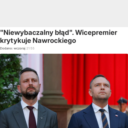
"Niewybaczalny błąd". Wicepremier
krytykuje Nawrockiego
Dodano:
wczoraj
21:55