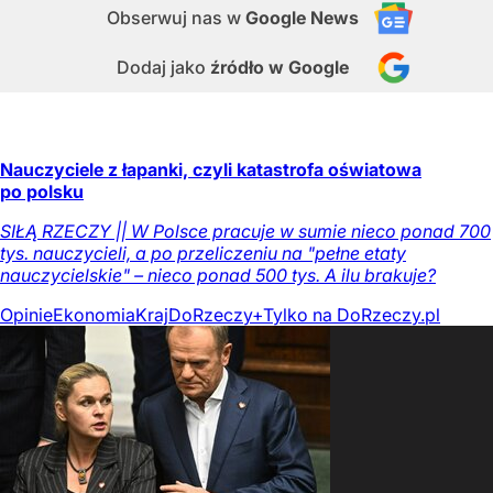
Obserwuj nas
w
Google News
Dodaj jako
źródło w Google
Nauczyciele z łapanki, czyli katastrofa oświatowa
po polsku
SIŁĄ RZECZY || W Polsce pracuje w sumie nieco ponad 700
tys. nauczycieli, a po przeliczeniu na "pełne etaty
nauczycielskie" – nieco ponad 500 tys. A ilu brakuje?
Opinie
Ekonomia
Kraj
DoRzeczy+
Tylko na DoRzeczy.pl