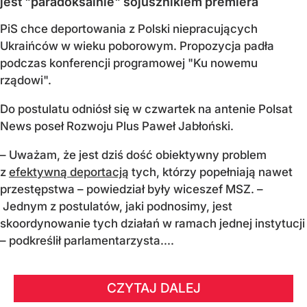
jest "paradoksalnie" sojusznikiem premiera
PiS chce deportowania z Polski niepracujących
Ukraińców w wieku poborowym. Propozycja padła
podczas konferencji programowej "Ku nowemu
rządowi".
Do postulatu odniósł się w czwartek na antenie Polsat
News poseł Rozwoju Plus Paweł Jabłoński.
– Uważam, że jest dziś dość obiektywny problem
z
efektywną deportacją
tych, którzy popełniają nawet
przestępstwa – powiedział były wiceszef MSZ. –
Jednym z postulatów, jaki podnosimy, jest
skoordynowanie tych działań w ramach jednej instytucji
– podkreślił parlamentarzysta....
CZYTAJ DALEJ