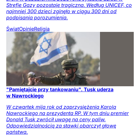
Strefie Gazy pozostaje tragiczna. Według UNICEF, co
najmniej 300 dzieci zginęło w ciągu 300 dni od
podpisania porozumienia.
Świat
Opinie
Religia
"Pamiętajcie przy tankowaniu". Tusk uderza
w Nawrockiego
W czwartek mija rok od zaprzysiężenia Karola
Nawrockiego na prezydenta RP. W tym dniu premier
Donald Tusk zwrócił uwagę na ceny paliw.
Odpowiedzialnością za stawki obarczył głowę
państwa.