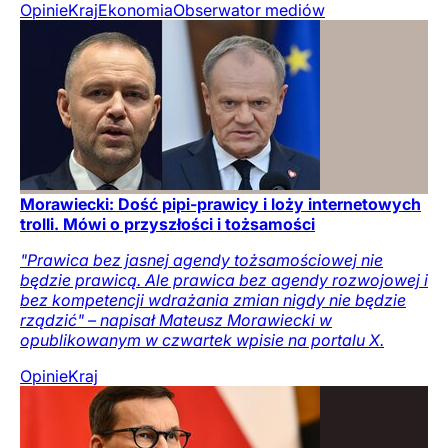
Opinie
Kraj
Ekonomia
Obserwator mediów
Morawiecki: Dość pipi-prawicy i loży internetowych
trolli. Mówi o przyszłości i tożsamości
"Prawica bez jasnej agendy tożsamościowej nie
będzie prawicą. Ale prawica bez agendy rozwojowej i
bez kompetencji wdrażania zmian nigdy nie będzie
rządzić" – napisał Mateusz Morawiecki w
opublikowanym w czwartek wpisie na portalu X.
Opinie
Kraj