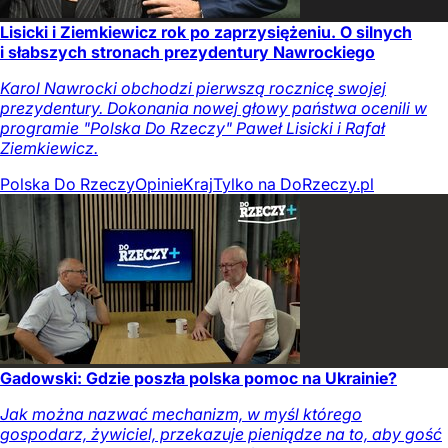
Lisicki i Ziemkiewicz rok po zaprzysiężeniu. O silnych
i słabszych stronach prezydentury Nawrockiego
Karol Nawrocki obchodzi pierwszą rocznicę swojej
prezydentury. Dokonania nowej głowy państwa ocenili w
programie "Polska Do Rzeczy" Paweł Lisicki i Rafał
Ziemkiewicz.
Polska Do Rzeczy
Opinie
Kraj
Tylko na DoRzeczy.pl
Gadowski: Gdzie poszła polska pomoc na Ukrainie?
Jak można nazwać mechanizm, w myśl którego
gospodarz, żywiciel, przekazuje pieniądze na to, aby gość