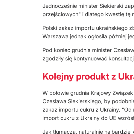
Jednocześnie minister Siekierski za
przejściowych" i dlatego kwestię tę
Polski zakaz importu ukraińskiego z
Warszawa jednak ogłosiła później je
Pod koniec grudnia minister Czesła
zgodziły się kontynuować konsultac
Kolejny produkt z Ukr
W połowie grudnia Krajowy Związek 
Czesława Siekierskiego, by podobni
zakaz importu cukru z Ukrainy. "Od
import cukru z Ukrainy do UE wzrósł
Jak tłumaczą, naturalnie najbardzie