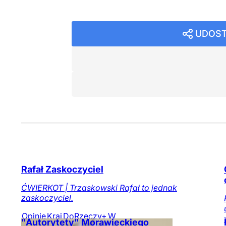
UDOST
Rafał Zaskoczyciel
ĆWIERKOT | Trzaskowski Rafał to jednak
zaskoczyciel.
Opinie
Kraj
DoRzeczy+
W
"Autorytety" Morawieckiego
numerze