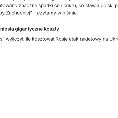
towano znaczne spadki cen cukru, co stawia polski pr
py Zachodniej" – czytamy w piśmie.
oniosła gigantyczne koszty
s" wyliczył, ile kosztował Rosję atak rakietowy na Uk