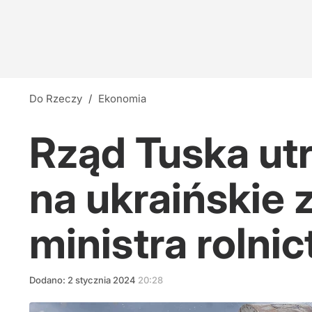
Do Rzeczy
/
Ekonomia
Rząd Tuska u
na ukraińskie
ministra rolni
Dodano:
2
stycznia
2024
20:28