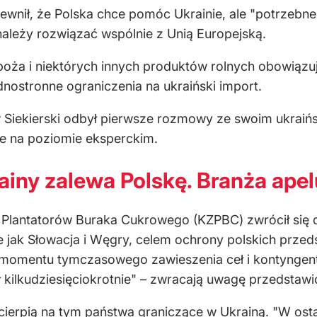
pewnił, że Polska chce pomóc Ukrainie, ale "potrzebn
 należy rozwiązać wspólnie z Unią Europejską.
boża i niektórych innych produktów rolnych obowiązu
dnostronne ograniczenia na ukraiński import.
w Siekierski odbył pierwsze rozmowy ze swoim ukrai
je na poziomie eksperckim.
ainy zalewa Polskę. Branża apel
Plantatorów Buraka Cukrowego (KZPBC) zwrócił się do
e jak Słowacja i Węgry, celem ochrony polskich prze
 momentu tymczasowego zawieszenia ceł i kontyngent
 kilkudziesięciokrotnie" – zwracają uwagę przedstawic
j cierpią na tym państwa graniczące w Ukrainą. "W ost