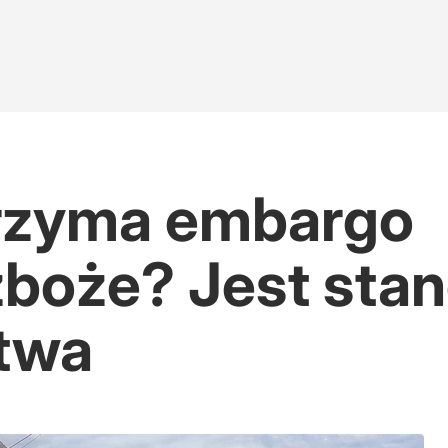
trzyma embargo
 zboże? Jest sta
ctwa