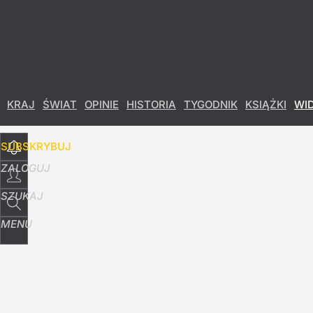
Udostępnij
10
Skomentuj
KRAJ
ŚWIAT
OPINIE
HISTORIA
TYGODNIK
KSIĄŻKI
WI
SUBSKRYBUJ
ZALOGUJ
SZUKAJ
MENU