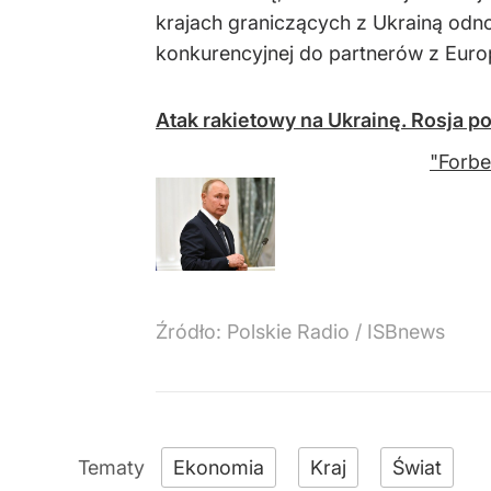
krajach graniczących z Ukrainą odno
konkurencyjnej do partnerów z Euro
Atak rakietowy na Ukrainę. Rosja p
"Forbe
Źródło:
Polskie Radio
/
ISBnews
Ekonomia
Kraj
Świat