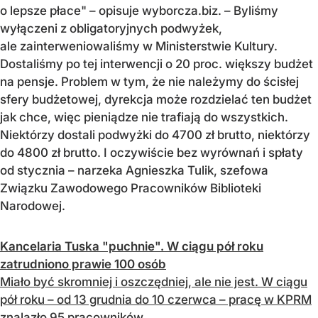
o lepsze płace" – opisuje wyborcza.biz. – Byliśmy
wyłączeni z obligatoryjnych podwyżek,
ale zainterweniowaliśmy w Ministerstwie Kultury.
Dostaliśmy po tej interwencji o 20 proc. większy budżet
na pensje. Problem w tym, że nie należymy do ścisłej
sfery budżetowej, dyrekcja może rozdzielać ten budżet
jak chce, więc pieniądze nie trafiają do wszystkich.
Niektórzy dostali podwyżki do 4700 zł brutto, niektórzy
do 4800 zł brutto. I oczywiście bez wyrównań i spłaty
od stycznia – narzeka Agnieszka Tulik, szefowa
Związku Zawodowego Pracowników Biblioteki
Narodowej.
Kancelaria Tuska "puchnie". W ciągu pół roku
zatrudniono prawie 100 osób
Miało być skromniej i oszczędniej, ale nie jest. W ciągu
pół roku – od 13 grudnia do 10 czerwca – pracę w KPRM
znalazło 95 pracowników.