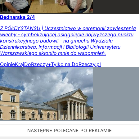
Bednarska 2/4
Z PÓŁDYSTANSU | Uczestnictwo w ceremonii zawieszenia
wiechy - symbolizującej osiągnięcie najwyższego punktu
konstrukcyjnego budowli - na gmachu Wydziału
Dziennikarstwa, Informacji i Bibliologii Uniwersytetu
Warszawskiego skłoniło mnie do wspomnień.
Opinie
Kraj
DoRzeczy+
Tylko na DoRzeczy.pl