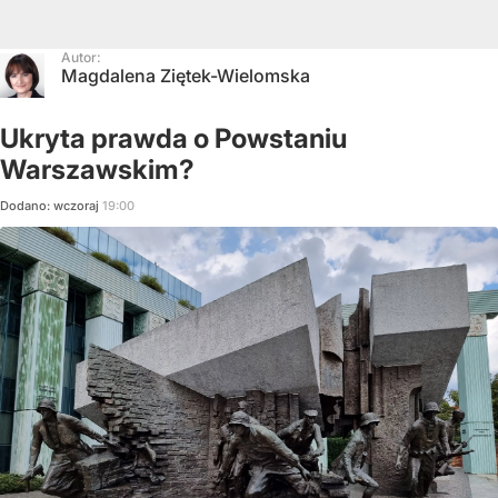
Autor:
Magdalena Ziętek-Wielomska
Ukryta prawda o Powstaniu
Warszawskim?
Dodano:
wczoraj
19:00