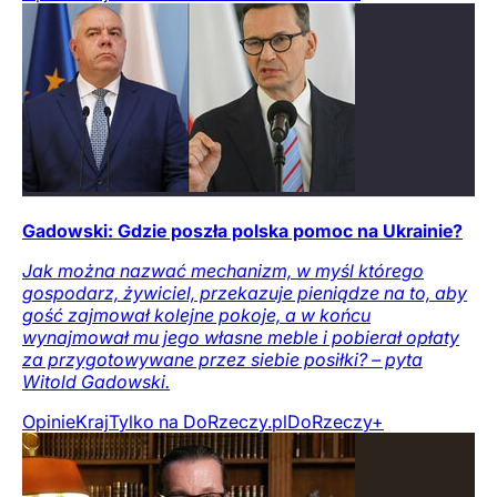
Gadowski: Gdzie poszła polska pomoc na Ukrainie?
Jak można nazwać mechanizm, w myśl którego
gospodarz, żywiciel, przekazuje pieniądze na to, aby
gość zajmował kolejne pokoje, a w końcu
wynajmował mu jego własne meble i pobierał opłaty
za przygotowywane przez siebie posiłki? – pyta
Witold Gadowski.
Opinie
Kraj
Tylko na DoRzeczy.pl
DoRzeczy+