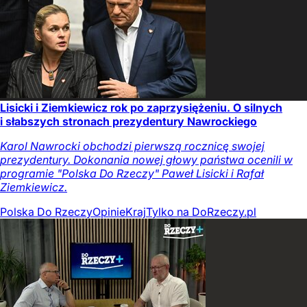
Lisicki i Ziemkiewicz rok po zaprzysiężeniu. O silnych
i słabszych stronach prezydentury Nawrockiego
Karol Nawrocki obchodzi pierwszą rocznicę swojej
prezydentury. Dokonania nowej głowy państwa ocenili w
programie "Polska Do Rzeczy" Paweł Lisicki i Rafał
Ziemkiewicz.
Polska Do Rzeczy
Opinie
Kraj
Tylko na DoRzeczy.pl