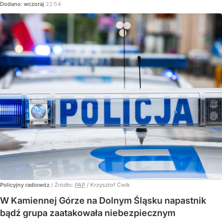
Dodano:
wczoraj
22:54
Policyjny radiowóz
/ Źródło:
PAP
/
Krzysztof Ćwik
W Kamiennej Górze na Dolnym Śląsku napastnik
bądź grupa zaatakowała niebezpiecznym