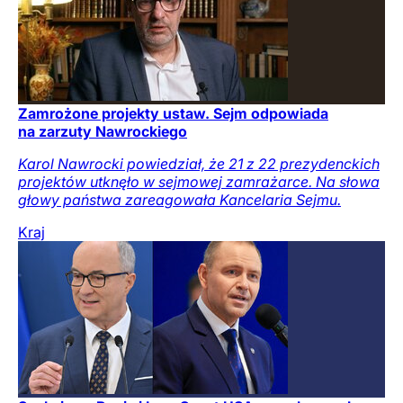
Zamrożone projekty ustaw. Sejm odpowiada
na zarzuty Nawrockiego
Karol Nawrocki powiedział, że 21 z 22 prezydenckich
projektów utknęło w sejmowej zamrażarce. Na słowa
głowy państwa zareagowała Kancelaria Sejmu.
Kraj