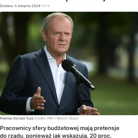
Dodano:
5
sierpnia
2024
13:14
Premier Donald Tusk
Źródło:
PAP
/
Marcin Obara
Pracownicy sfery budżetowej mają pretensje
do rządu, ponieważ jak wskazują, 20 proc.