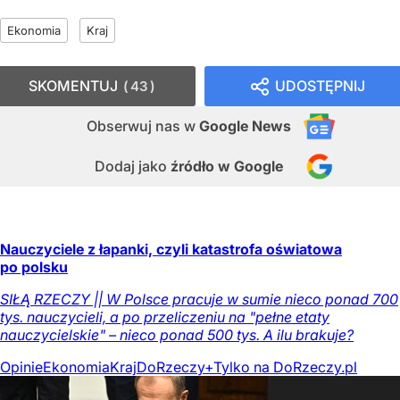
Ekonomia
Kraj
SKOMENTUJ
UDOSTĘPNIJ
43
Obserwuj nas
w
Google News
Dodaj jako
źródło w Google
Nauczyciele z łapanki, czyli katastrofa oświatowa
po polsku
SIŁĄ RZECZY || W Polsce pracuje w sumie nieco ponad 700
tys. nauczycieli, a po przeliczeniu na "pełne etaty
nauczycielskie" – nieco ponad 500 tys. A ilu brakuje?
Opinie
Ekonomia
Kraj
DoRzeczy+
Tylko na DoRzeczy.pl