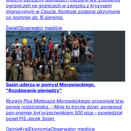
ograniczeń na granicach w związku z kryzysem
migracyjnym w Ceucie. Kontrole zostaną utrzymane
co najmniej do 15 sierpnia.
Świat
Obserwator mediów
Sasin uderza w pomysł Morawieckiego.
"Rozdawanie pieniędzy"
Rozwój Plus Mateusza Morawieckiego proponuje tzw.
pensję rodzicielską. – Mnie to trochę dziwi, ponieważ
pan premier był przeciwnikiem 500 plus – powiedział
poseł PiS Jacek Sasin.
Opinie
Kraj
Ekonomia
Obserwator mediów