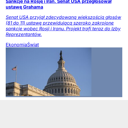
Sankcje na Rosję i Iran. Senat USA przegłosował
ustawę Grahama
Senat USA przyjął zdecydowaną większością głosów
(81 do 11) ustawę przewidującą szeroko zakrojone
sankcje wobec Rosji i Iranu. Projekt trafi teraz do Izby
Reprezentantów.
Ekonomia
Świat