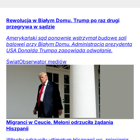
Rewolucja w Białym Domu. Trump po raz drugi
przegrywa w sądzie
Amerykański sąd ponownie wstrzymał budowę sali
balowej przy Białym Domu. Administracja prezydenta
USA Donalda Trumpa zapowiada odwołanie.
Świat
Obserwator mediów
Migranci w Ceucie. Meloni odrzuciła żądania
Hiszpanii
Włochy odrzuciły ultimatum Hiszpanii ws. zniesienia