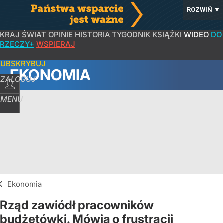
ROZWIŃ
▼
KRAJ
ŚWIAT
OPINIE
HISTORIA
TYGODNIK
KSIĄŻKI
WIDEO
DO
RZECZY+
WSPIERAJ
SUBSKRYBUJ
EKONOMIA
ZALOGUJ
MENU
Ekonomia
Rząd zawiódł pracowników
budżetówki. Mówią o frustracji