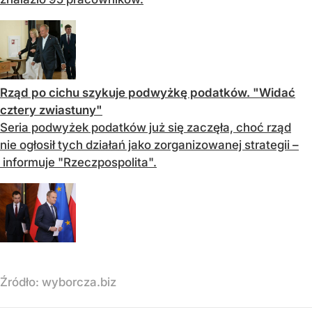
Rząd po cichu szykuje podwyżkę podatków. "Widać
cztery zwiastuny"
Seria podwyżek podatków już się zaczęła, choć rząd
nie ogłosił tych działań jako zorganizowanej strategii –
informuje "Rzeczpospolita".
Źródło:
wyborcza.biz