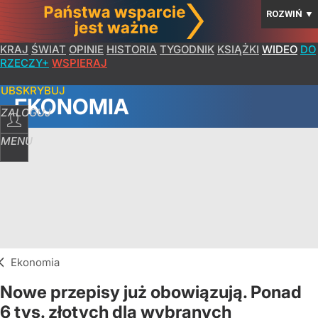
ROZWIŃ
▼
KRAJ
ŚWIAT
OPINIE
HISTORIA
TYGODNIK
KSIĄŻKI
WIDEO
DO
RZECZY+
WSPIERAJ
SUBSKRYBUJ
EKONOMIA
ZALOGUJ
MENU
Ekonomia
Nowe przepisy już obowiązują. Ponad
6 tys. złotych dla wybranych