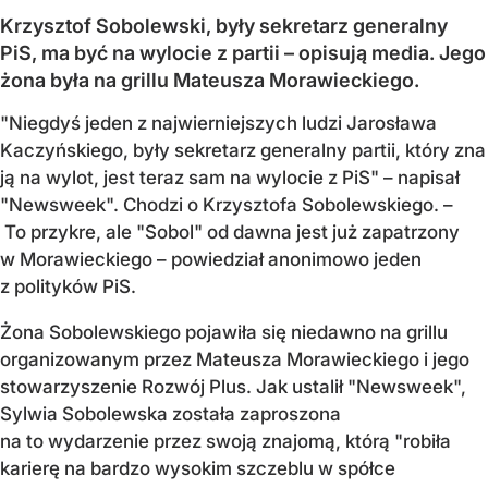
Krzysztof Sobolewski, były sekretarz generalny
PiS, ma być na wylocie z partii – opisują media. Jego
żona była na grillu Mateusza Morawieckiego.
"Niegdyś jeden z najwierniejszych ludzi Jarosława
Kaczyńskiego, były sekretarz generalny partii, który zna
ją na wylot, jest teraz sam na wylocie z PiS" – napisał
"Newsweek". Chodzi o Krzysztofa Sobolewskiego. –
To przykre, ale "Sobol" od dawna jest już zapatrzony
w Morawieckiego – powiedział anonimowo jeden
z polityków PiS.
Żona Sobolewskiego pojawiła się niedawno na grillu
organizowanym przez Mateusza Morawieckiego i jego
stowarzyszenie Rozwój Plus. Jak ustalił "Newsweek",
Sylwia Sobolewska została zaproszona
na to wydarzenie przez swoją znajomą, którą "robiła
karierę na bardzo wysokim szczeblu w spółce