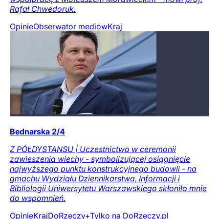
Rafał Chwedoruk.
Opinie
Obserwator mediów
Kraj
Bednarska 2/4
Z PÓŁDYSTANSU | Uczestnictwo w ceremonii
zawieszenia wiechy - symbolizującej osiągnięcie
najwyższego punktu konstrukcyjnego budowli - na
gmachu Wydziału Dziennikarstwa, Informacji i
Bibliologii Uniwersytetu Warszawskiego skłoniło mnie
do wspomnień.
Opinie
Kraj
DoRzeczy+
Tylko na DoRzeczy.pl