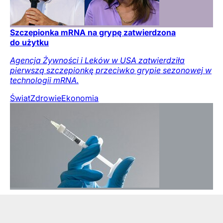
Szczepionka mRNA na grypę zatwierdzona
do użytku
Agencja Żywności i Leków w USA zatwierdziła
pierwszą szczepionkę przeciwko grypie sezonowej w
technologii mRNA.
Świat
Zdrowie
Ekonomia