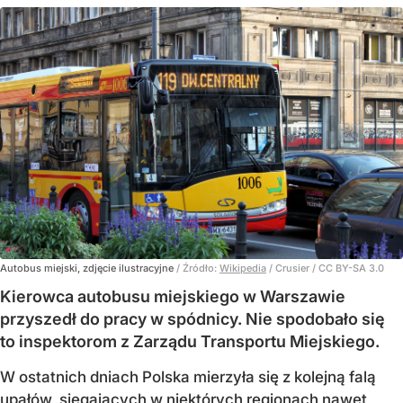
Autobus miejski, zdjęcie ilustracyjne
/ Źródło:
Wikipedia
/
Crusier / CC BY-SA 3.0
Kierowca autobusu miejskiego w Warszawie
przyszedł do pracy w spódnicy. Nie spodobało się
to inspektorom z Zarządu Transportu Miejskiego.
W ostatnich dniach Polska mierzyła się z kolejną falą
upałów, sięgających w niektórych regionach nawet