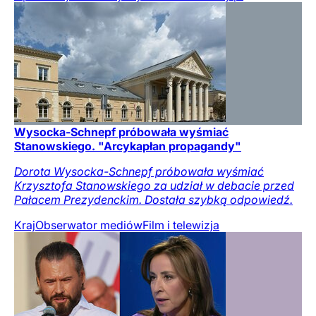
Wysocka-Schnepf próbowała wyśmiać
Stanowskiego. "Arcykapłan propagandy"
Dorota Wysocka-Schnepf próbowała wyśmiać
Krzysztofa Stanowskiego za udział w debacie przed
Pałacem Prezydenckim. Dostała szybką odpowiedź.
Kraj
Obserwator mediów
Film i telewizja