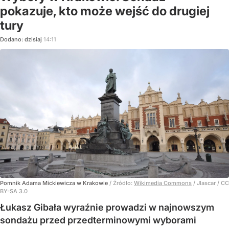
pokazuje, kto może wejść do drugiej
tury
Dodano:
dzisiaj
14:11
Pomnik Adama Mickiewicza w Krakowie
/ Źródło:
Wikimedia Commons
/
Jlascar / CC
BY-SA 3.0
Łukasz Gibała wyraźnie prowadzi w najnowszym
sondażu przed przedterminowymi wyborami