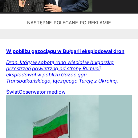
W pobliżu gazociągu w Bułgarii eksplodował dron
Dron, który w sobotę rano wleciał w bułgarską
przestrzeń powietrzną od strony Rumunii,
eksplodował w pobliżu Gazociągu
Transbałkańskiego, łączącego Turcję z Ukrainą.
Świat
Obserwator mediów