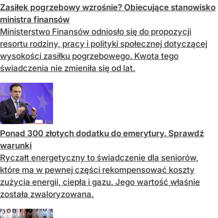
Zasiłek pogrzebowy wzrośnie? Obiecujące stanowisko
ministra finansów
Ministerstwo Finansów odniosło się do propozycji
resortu rodziny, pracy i polityki społecznej dotyczącej
wysokości zasiłku pogrzebowego. Kwota tego
świadczenia nie zmieniła się od lat.
Ponad 300 złotych dodatku do emerytury. Sprawdź
warunki
Ryczałt energetyczny to świadczenie dla seniorów,
które ma w pewnej części rekompensować koszty
zużycia energii, ciepła i gazu. Jego wartość właśnie
została zwaloryzowana.