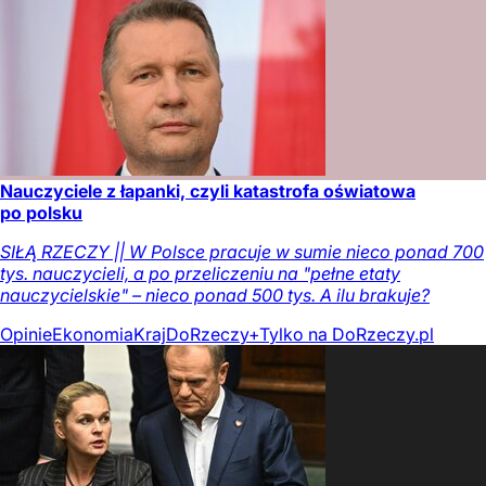
Nauczyciele z łapanki, czyli katastrofa oświatowa
po polsku
SIŁĄ RZECZY || W Polsce pracuje w sumie nieco ponad 700
tys. nauczycieli, a po przeliczeniu na "pełne etaty
nauczycielskie" – nieco ponad 500 tys. A ilu brakuje?
Opinie
Ekonomia
Kraj
DoRzeczy+
Tylko na DoRzeczy.pl