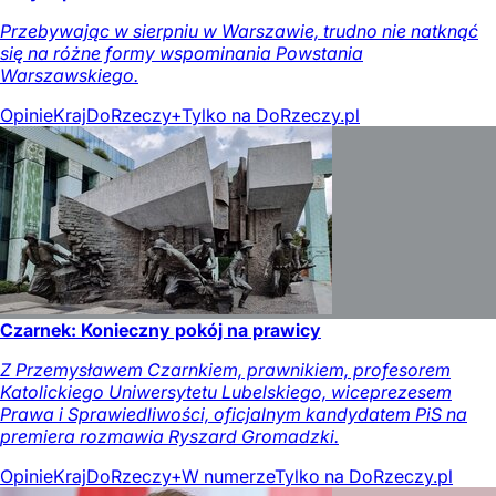
Przebywając w sierpniu w Warszawie, trudno nie natknąć
się na różne formy wspominania Powstania
Warszawskiego.
Opinie
Kraj
DoRzeczy+
Tylko na DoRzeczy.pl
Czarnek: Konieczny pokój na prawicy
Z Przemysławem Czarnkiem, prawnikiem, profesorem
Katolickiego Uniwersytetu Lubelskiego, wiceprezesem
Prawa i Sprawiedliwości, oficjalnym kandydatem PiS na
premiera rozmawia Ryszard Gromadzki.
Opinie
Kraj
DoRzeczy+
W numerze
Tylko na DoRzeczy.pl