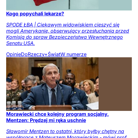
Kogo popychali lekarze?
SPODE ŁBA | Ciekawym widowiskiem cieszyć się
mogli Amerykanie, obserwujący przesłuchania przed
Komisją do spraw Bezpieczeństwa Wewnętrznego
Senatu USA.
Opinie
DoRzeczy+
Świat
W numerze
Morawiecki chce kolejny program socjalny.
Mentzen: Prędzej mi ręka uschnie
Sławomir Mentzen to ostatni, który byłby chętny na
współpracę z Mateuszem Morawieckim - mówi prof.