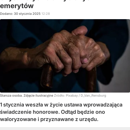
emerytów
Dodano:
30
stycznia
2025
12:28
Starsza osoba. Zdjęcie ilustracyjne
Źródło:
Pixabay
/
D_Van_Rensburg
1 stycznia weszła w życie ustawa wprowadzająca
świadczenie honorowe. Odtąd będzie ono
waloryzowane i przyznawane z urzędu.