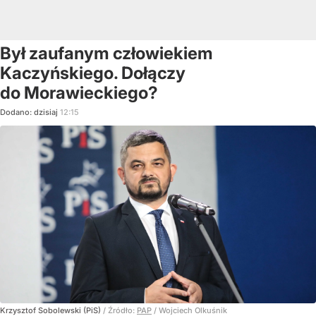
Był zaufanym człowiekiem
Kaczyńskiego. Dołączy
do Morawieckiego?
Dodano:
dzisiaj
12:15
Krzysztof Sobolewski (PiS)
/ Źródło:
PAP
/
Wojciech Olkuśnik