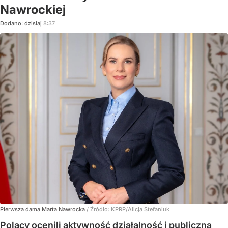
Nawrockiej
Dodano:
dzisiaj
8:37
Pierwsza dama Marta Nawrocka
/ Źródło:
KPRP/Alicja Stefaniuk
Polacy ocenili aktywność działalność i publiczną