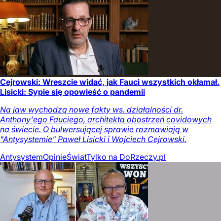
Cejrowski: Wreszcie widać, jak Fauci wszystkich okłamał.
Lisicki: Sypie się opowieść o pandemii
Na jaw wychodzą nowe fakty ws. działalności dr.
Anthony'ego Fauciego, architekta obostrzeń covidowych
na świecie. O bulwersującej sprawie rozmawiają w
"Antysystemie" Paweł Lisicki i Wojciech Cejrowski.
Antysystem
Opinie
Świat
Tylko na DoRzeczy.pl