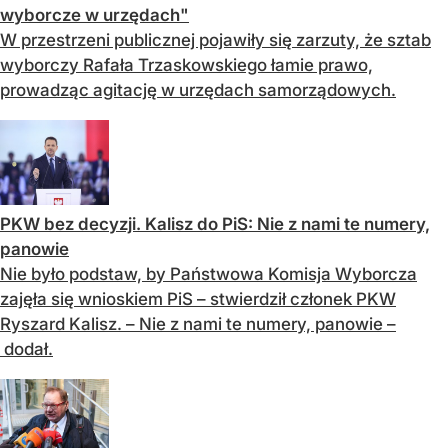
wyborcze w urzędach"
W przestrzeni publicznej pojawiły się zarzuty, że sztab
wyborczy Rafała Trzaskowskiego łamie prawo,
prowadząc agitację w urzędach samorządowych.
PKW bez decyzji. Kalisz do PiS: Nie z nami te numery,
panowie
Nie było podstaw, by Państwowa Komisja Wyborcza
zajęła się wnioskiem PiS – stwierdził członek PKW
Ryszard Kalisz. – Nie z nami te numery, panowie –
dodał.