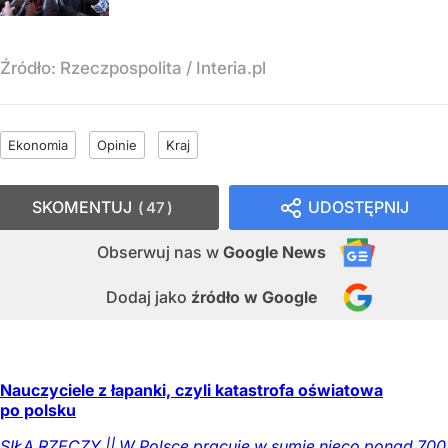
Źródło:
Rzeczpospolita
/
Interia.pl
Ekonomia
Opinie
Kraj
SKOMENTUJ
UDOSTĘPNIJ
47
Obserwuj nas
w
Google News
Dodaj jako
źródło w Google
Nauczyciele z łapanki, czyli katastrofa oświatowa
po polsku
SIŁĄ RZECZY || W Polsce pracuje w sumie nieco ponad 700