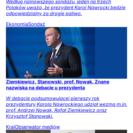
Według najnowszego sondażu, jeden na trzech
Polaków uważa, że prezydent Karol Nawrocki będzie
odpowiedzialny za drogie paliwo.
Ekonomia
Sondaż
Ziemkiewicz, Stanowski, prof. Nowak. Znane
nazwiska na debacie u prezydenta
W debacie podsumowującej pierwszy rok
prezydentury Karola Nawrockiego udział wezmą m.in.
prof. Andrzej Nowak, Rafał Ziemkiewicz oraz
Krzysztof Stanowski.
Kraj
Obserwator mediów