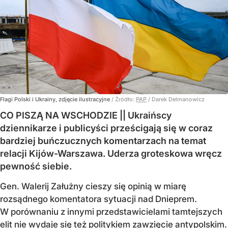
Flagi Polski i Ukrainy, zdjęcie ilustracyjne
/ Źródło:
PAP
/
Darek Delmanowicz
CO PISZĄ NA WSCHODZIE || Ukraińscy
dziennikarze i publicyści prześcigają się w coraz
bardziej buńczucznych komentarzach na temat
relacji Kijów-Warszawa. Uderza groteskowa wręcz
pewność siebie.
Gen. Walerij Załużny cieszy się opinią w miarę
rozsądnego komentatora sytuacji nad Dnieprem.
W porównaniu z innymi przedstawicielami tamtejszych
elit nie wydaje się też politykiem zawzięcie antypolskim.