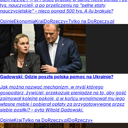
tys. nauczycieli, a po przeliczeniu na "pełne etaty
nauczycielskie" – nieco ponad 500 tys. A ilu brakuje?
Opinie
Ekonomia
Kraj
DoRzeczy+
Tylko na DoRzeczy.pl
Gadowski: Gdzie poszła polska pomoc na Ukrainie?
Jak można nazwać mechanizm, w myśl którego
gospodarz, żywiciel, przekazuje pieniądze na to, aby gość
zajmował kolejne pokoje, a w końcu wynajmował mu jego
własne meble i pobierał opłaty za przygotowywane przez
siebie posiłki? – pyta Witold Gadowski.
Opinie
Kraj
Tylko na DoRzeczy.pl
DoRzeczy+