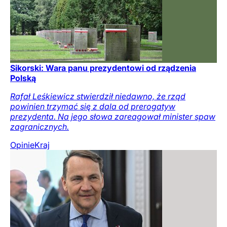
Sikorski: Wara panu prezydentowi od rządzenia
Polską
Rafał Leśkiewicz stwierdził niedawno, że rząd
powinien trzymać się z dala od prerogatyw
prezydenta. Na jego słowa zareagował minister spaw
zagranicznych.
Opinie
Kraj