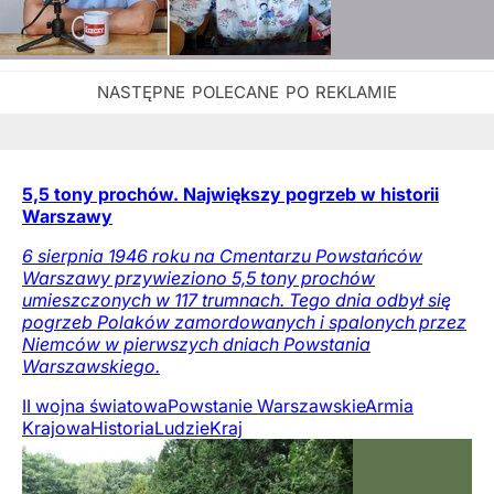
5,5 tony prochów. Największy pogrzeb w historii
Warszawy
6 sierpnia 1946 roku na Cmentarzu Powstańców
Warszawy przywieziono 5,5 tony prochów
umieszczonych w 117 trumnach. Tego dnia odbył się
pogrzeb Polaków zamordowanych i spalonych przez
Niemców w pierwszych dniach Powstania
Warszawskiego.
II wojna światowa
Powstanie Warszawskie
Armia
Krajowa
Historia
Ludzie
Kraj