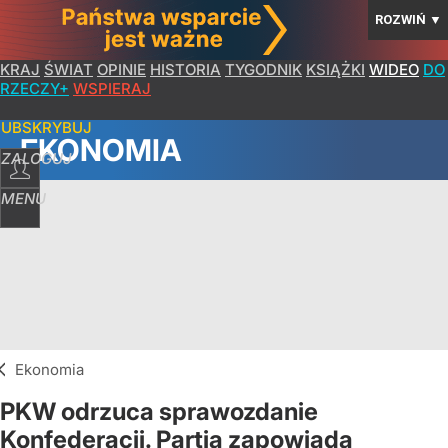
ROZWIŃ
▼
KRAJ
ŚWIAT
OPINIE
HISTORIA
TYGODNIK
KSIĄŻKI
WIDEO
DO
RZECZY+
WSPIERAJ
SUBSKRYBUJ
EKONOMIA
ZALOGUJ
MENU
Ekonomia
PKW odrzuca sprawozdanie
Konfederacji. Partia zapowiada