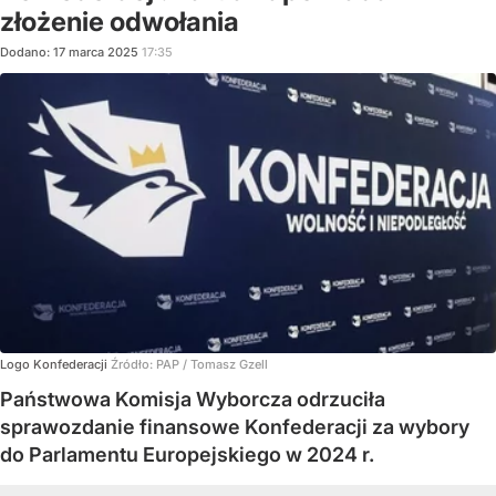
złożenie odwołania
Dodano:
17
marca
2025
17:35
Logo Konfederacji
Źródło:
PAP
/
Tomasz Gzell
Państwowa Komisja Wyborcza odrzuciła
sprawozdanie finansowe Konfederacji za wybory
do Parlamentu Europejskiego w 2024 r.