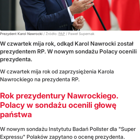
Prezydent Karol Nawrocki
/ Źródło:
PAP
/
Paweł Supernak
W czwartek mija rok, odkąd Karol Nawrocki został
prezydentem RP. W nowym sondażu Polacy ocenili
prezydenta.
W czwartek mija rok od zaprzysiężenia Karola
Nawrockiego na prezydenta RP.
Rok prezydentury Nawrockiego.
Polacy w sondażu ocenili głowę
państwa
W nowym sondażu Instytutu Badań Pollster dla "Super
Expressu" Polaków zapytano o ocenę prezydenta.