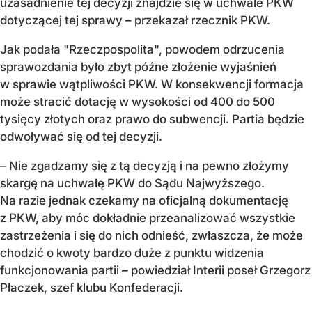
uzasadnienie tej decyzji znajdzie się w uchwale PKW
dotyczącej tej sprawy – przekazał rzecznik PKW.
Jak podała "Rzeczpospolita", powodem odrzucenia
sprawozdania było zbyt późne złożenie wyjaśnień
w sprawie wątpliwości PKW. W konsekwencji formacja
może stracić dotację w wysokości od 400 do 500
tysięcy złotych oraz prawo do subwencji. Partia będzie
odwoływać się od tej decyzji.
– Nie zgadzamy się z tą decyzją i na pewno złożymy
skargę na uchwałę PKW do Sądu Najwyższego.
Na razie jednak czekamy na oficjalną dokumentację
z PKW, aby móc dokładnie przeanalizować wszystkie
zastrzeżenia i się do nich odnieść, zwłaszcza, że może
chodzić o kwoty bardzo duże z punktu widzenia
funkcjonowania partii – powiedział Interii poseł Grzegorz
Płaczek, szef klubu Konfederacji.