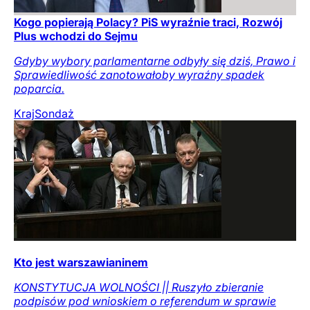
Kogo popierają Polacy? PiS wyraźnie traci, Rozwój
Plus wchodzi do Sejmu
Gdyby wybory parlamentarne odbyły się dziś, Prawo i
Sprawiedliwość zanotowałoby wyraźny spadek
poparcia.
Kraj
Sondaż
Kto jest warszawianinem
KONSTYTUCJA WOLNOŚCI || Ruszyło zbieranie
podpisów pod wnioskiem o referendum w sprawie