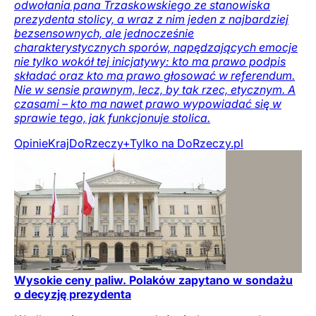
odwołania pana Trzaskowskiego ze stanowiska
prezydenta stolicy, a wraz z nim jeden z najbardziej
bezsensownych, ale jednocześnie
charakterystycznych sporów, napędzających emocje
nie tylko wokół tej inicjatywy: kto ma prawo podpis
składać oraz kto ma prawo głosować w referendum.
Nie w sensie prawnym, lecz, by tak rzec, etycznym. A
czasami – kto ma nawet prawo wypowiadać się w
sprawie tego, jak funkcjonuje stolica.
Opinie
Kraj
DoRzeczy+
Tylko na DoRzeczy.pl
Wysokie ceny paliw. Polaków zapytano w sondażu
o decyzję prezydenta