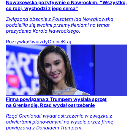
Nowakowska pozytywnie o Nawrockim. "Wszystko,
co robi, wychodzi z jego serca"
Związana obecnie z Polsatem Ida Nowakowska
podzieliła się swoimi przemyśleniami na temat
prezydenta Karola Nawrockiego.
Rozrywka
Gwiazdy
Opinie
Kraj
Firma powiązana z Trumpem wysłała sprzęt
na Grenlandię. Rząd wydał ostrzeżenie
Rząd Grenlandii wydał ostrzeżenie w związku z
odwiertami planowanymi na wyspie przez firmę
powiązaną z Donaldem Trumpem.