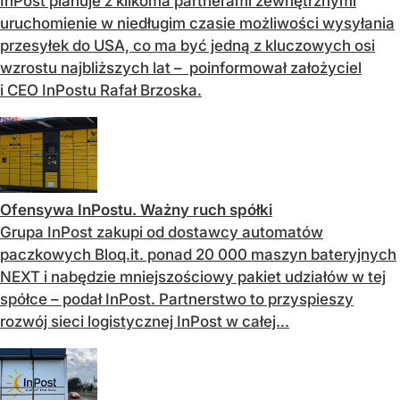
InPost planuje z kilkoma partnerami zewnętrznymi
uruchomienie w niedługim czasie możliwości wysyłania
przesyłek do USA, co ma być jedną z kluczowych osi
wzrostu najbliższych lat – poinformował założyciel
i CEO InPostu Rafał Brzoska.
Ofensywa InPostu. Ważny ruch spółki
Grupa InPost zakupi od dostawcy automatów
paczkowych Bloq.it. ponad 20 000 maszyn bateryjnych
NEXT i nabędzie mniejszościowy pakiet udziałów w tej
spółce – podał InPost. Partnerstwo to przyspieszy
rozwój sieci logistycznej InPost w całej...