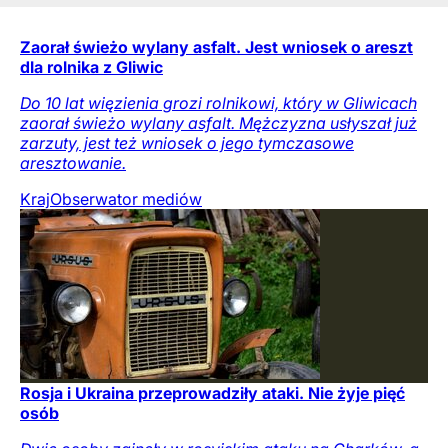
Zaorał świeżo wylany asfalt. Jest wniosek o areszt
dla rolnika z Gliwic
Do 10 lat więzienia grozi rolnikowi, który w Gliwicach
zaorał świeżo wylany asfalt. Mężczyzna usłyszał już
zarzuty, jest też wniosek o jego tymczasowe
aresztowanie.
Kraj
Obserwator mediów
Rosja i Ukraina przeprowadziły ataki. Nie żyje pięć
osób