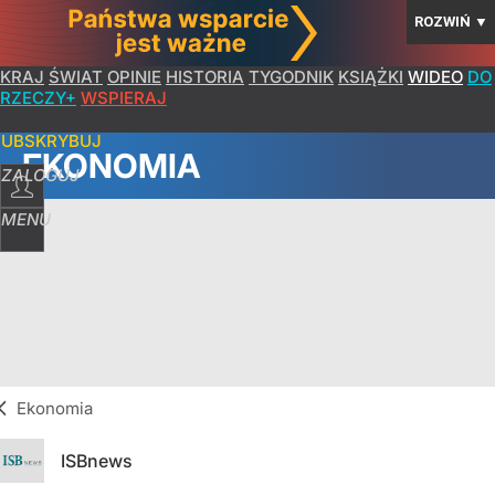
ROZWIŃ
▼
KRAJ
ŚWIAT
OPINIE
HISTORIA
TYGODNIK
KSIĄŻKI
WIDEO
DO
RZECZY+
WSPIERAJ
SUBSKRYBUJ
EKONOMIA
ZALOGUJ
MENU
Ekonomia
ISBnews