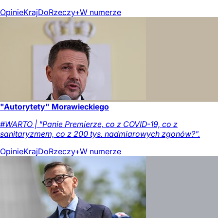
Opinie
Kraj
DoRzeczy+
W numerze
"Autorytety" Morawieckiego
#WARTO | "Panie Premierze, co z COVID-19, co z
sanitaryzmem, co z 200 tys. nadmiarowych zgonów?".
Opinie
Kraj
DoRzeczy+
W numerze