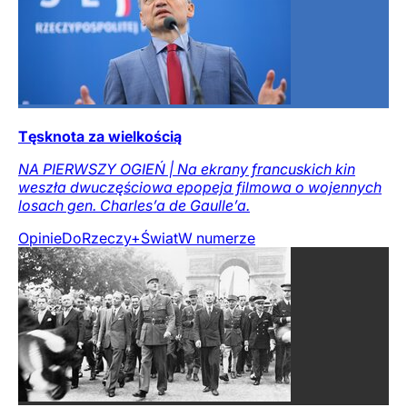
Tęsknota za wielkością
NA PIERWSZY OGIEŃ | Na ekrany francuskich kin
weszła dwuczęściowa epopeja filmowa o wojennych
losach gen. Charles’a de Gaulle’a.
Opinie
DoRzeczy+
Świat
W numerze