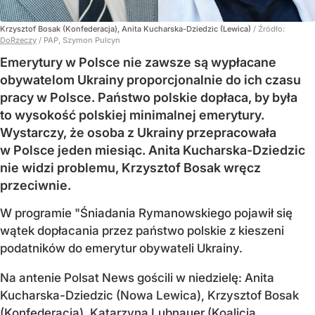
Krzysztof Bosak (Konfederacja), Anita Kucharska-Dziedzic (Lewica)
/ Źródło:
DoRzeczy
/
PAP, Szymon Pulcyn
Emerytury w Polsce nie zawsze są wypłacane
obywatelom Ukrainy proporcjonalnie do ich czasu
pracy w Polsce. Państwo polskie dopłaca, by była
to wysokość polskiej minimalnej emerytury.
Wystarczy, że osoba z Ukrainy przepracowała
w Polsce jeden miesiąc. Anita Kucharska-Dziedzic
nie widzi problemu, Krzysztof Bosak wręcz
przeciwnie.
W programie "Śniadania Rymanowskiego pojawił się
wątek dopłacania przez państwo polskie z kieszeni
podatników do emerytur obywateli Ukrainy.
Na antenie Polsat News gościli w niedzielę: Anita
Kucharska-Dziedzic (Nowa Lewica), Krzysztof Bosak
(Konfederacja), Katarzyna Lubnauer (Koalicja