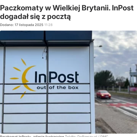
Paczkomaty w Wielkiej Brytanii. InPost
dogadał się z pocztą
Dodano:
17
listopada
2025
11:28
Paczkomat InPostu, zdjęcie ilustracyjne
Źródło:
DoRzeczy.pl
/
DMC