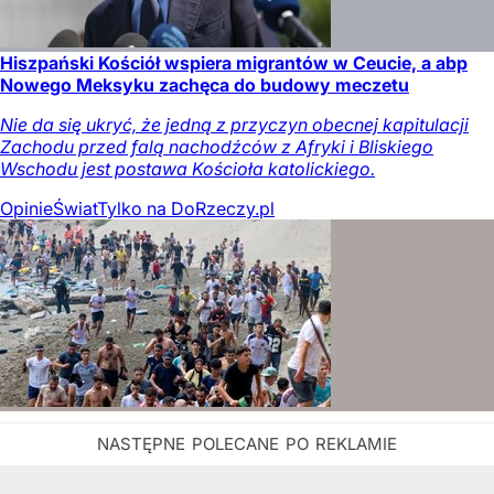
Hiszpański Kościół wspiera migrantów w Ceucie, a abp
Nowego Meksyku zachęca do budowy meczetu
Nie da się ukryć, że jedną z przyczyn obecnej kapitulacji
Zachodu przed falą nachodźców z Afryki i Bliskiego
Wschodu jest postawa Kościoła katolickiego.
Opinie
Świat
Tylko na DoRzeczy.pl