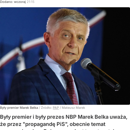
Dodano:
wczoraj
21:15
Były premier Marek Belka
/ Źródło:
PAP
/
Mateusz Marek
Były premier i były prezes NBP Marek Belka uważa,
że przez "propagandę PiS", obecnie temat