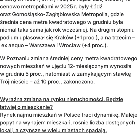
cenowo metropoliami w 2025 r. były Łódź
oraz Górnośląsko-Zagłębiowska Metropolia, gdzie
średnia cena metra kwadratowego w grudniu była
niemal taka sama jak rok wcześniej. Na drugim stopniu
podium uplasował się Kraków (+1 proc.), a na trzecim –
ex aequo – Warszawa i Wrocław (+4 proc.).
W Poznaniu zmiana średniej ceny metra kwadratowego
nowych mieszkań w ujęciu 12-miesięcznym wynosiła
w grudniu 5 proc., natomiast w zamykającym stawkę
Trójmieście – aż 10 proc., zakończono.
Wyraźna zmiana na rynku nieruchomości. Będzie
łatwiej o mieszkanie?
Rynek najmu mieszkań w Polsce traci dynamikę. Maleje
popyt na wynajem mieszkań, rośnie liczba dostępnych
lokali, a czynsze w wielu miastach spadają.