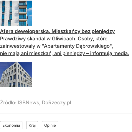
Afera deweloperska. Mieszkańcy bez pieniędzy
Prawdziwy skandal w Gliwicach. Osoby, które
zainwestowały w "Apartamenty Dąbrowskiego",
nie mają ani mieszkań, ani pieniędzy – informują media.
Źródło:
ISBNews, DoRzeczy.pl
Ekonomia
Kraj
Opinie