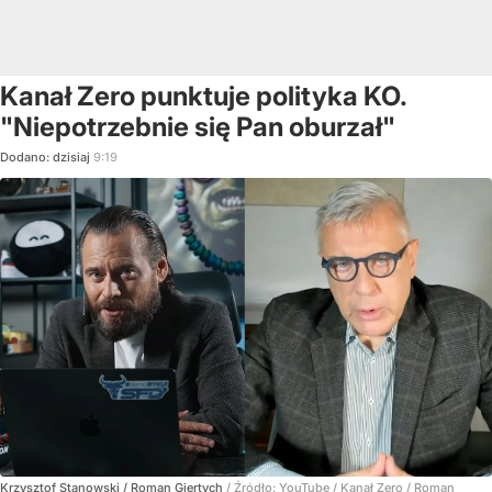
Kanał Zero punktuje polityka KO.
"Niepotrzebnie się Pan oburzał"
Dodano:
dzisiaj
9:19
Krzysztof Stanowski / Roman Giertych
/ Źródło:
YouTube
/
Kanał Zero / Roman