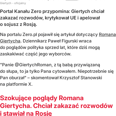
Giertych - oficjalny
Portal Kanału Zero przypomina: Giertych chciał
zakazać rozwodów, krytykował UE i apelował
o sojusz z Rosją.
Na portalu Zero.pl pojawił się artykuł dotyczący
Romana
Giertycha
. Dziennikarz Paweł Figurski wraca
do poglądów polityka sprzed lat, które dziś mogą
zaskakiwać część jego wyborców.
"Panie @GiertychRoman, z tą babą przywiązaną
do słupa, to ja tylko Pana cytowałem. Niepotrzebnie się
Pan oburzał" – skomentował Krzysztof Stanowski
na platformie X.
Szokujące poglądy Romana
Giertycha. Chciał zakazać rozwodów
i stawiał na Rosję