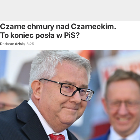
Czarne chmury nad Czarneckim.
To koniec posła w PiS?
Dodano:
dzisiaj
8:25