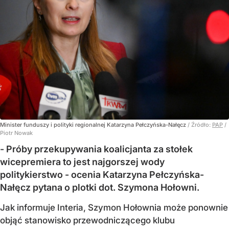
Minister funduszy i polityki regionalnej Katarzyna Pełczyńska-Nałęcz
/ Źródło:
PAP
/
Piotr Nowak
- Próby przekupywania koalicjanta za stołek
wicepremiera to jest najgorszej wody
politykierstwo - ocenia Katarzyna Pełczyńska-
Nałęcz pytana o plotki dot. Szymona Hołowni.
Jak informuje Interia, Szymon Hołownia może ponownie
objąć stanowisko przewodniczącego klubu