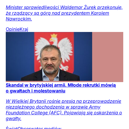
Minister sprawiedliwości Waldemar Żurek przekonuje,
że rządzący są górą nad prezydentem Karolem
Nawrockim.
Opinie
Kraj
Skandal w brytyjskiej armii. Młode rekrutki mówią
o gwałtach i molestowaniu
W Wielkiej Brytanii rośnie presja na przeprowadzenie
niezależnego dochodzenia w sprawie Army
Foundation College (AFC). Pojawiają się oskarżenia o
gwałty.
Świat
Obserwator mediów