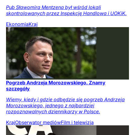
Pub Sławomira Mentzena był wśród lokali
skontrolowanych przez Inspekcję Handlowa i UOKiK.
Ekonomia
Kraj
Pogrzeb Andrzeja Morozowskiego. Znamy
szczegóły
Wiemy, kiedy i gdzie odbędzie się pogrzeb Andrzeja
Morozowskiego, jednego z najbardziej
rozpoznawalnych dziennikarzy w Polsce.
Kraj
Obserwator mediów
Film i telewizja