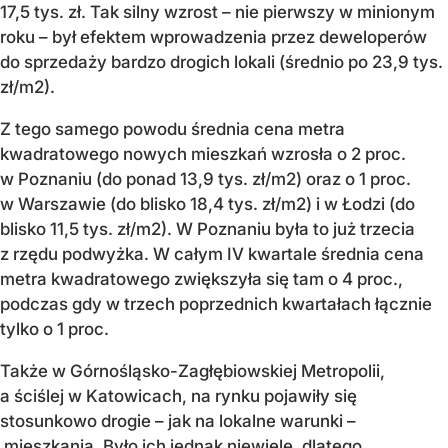
17,5 tys. zł. Tak silny wzrost – nie pierwszy w minionym
roku – był efektem wprowadzenia przez deweloperów
do sprzedaży bardzo drogich lokali (średnio po 23,9 tys.
zł/m2).
Z tego samego powodu średnia cena metra
kwadratowego nowych mieszkań wzrosła o 2 proc.
w Poznaniu (do ponad 13,9 tys. zł/m2) oraz o 1 proc.
w Warszawie (do blisko 18,4 tys. zł/m2) i w Łodzi (do
blisko 11,5 tys. zł/m2). W Poznaniu była to już trzecia
z rzędu podwyżka. W całym IV kwartale średnia cena
metra kwadratowego zwiększyła się tam o 4 proc.,
podczas gdy w trzech poprzednich kwartałach łącznie
tylko o 1 proc.
Także w Górnośląsko-Zagłębiowskiej Metropolii,
a ściślej w Katowicach, na rynku pojawiły się
stosunkowo drogie – jak na lokalne warunki –
mieszkania. Było ich jednak niewiele, dlatego