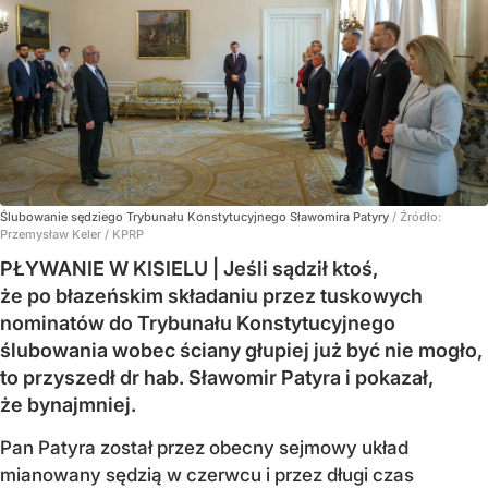
Ślubowanie sędziego Trybunału Konstytucyjnego Sławomira Patyry
/ Źródło:
Przemysław Keler / KPRP
PŁYWANIE W KISIELU | Jeśli sądził ktoś,
że po błazeńskim składaniu przez tuskowych
nominatów do Trybunału Konstytucyjnego
ślubowania wobec ściany głupiej już być nie mogło,
to przyszedł dr hab. Sławomir Patyra i pokazał,
że bynajmniej.
Pan Patyra został przez obecny sejmowy układ
mianowany sędzią w czerwcu i przez długi czas