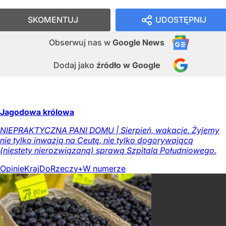
SKOMENTUJ
UDOSTĘPNIJ
Obserwuj nas
w
Google News
Dodaj jako
źródło w Google
Jagodowa królowa
NIEPRAKTYCZNA PANI DOMU | Sierpień, wakacje. Żyjemy
nie tylko inwazją na Ceutę, nie tylko dogorywającą
(niestety nierozwiązaną) sprawą Szpitala Południowego.
Opinie
Kraj
DoRzeczy+
W numerze