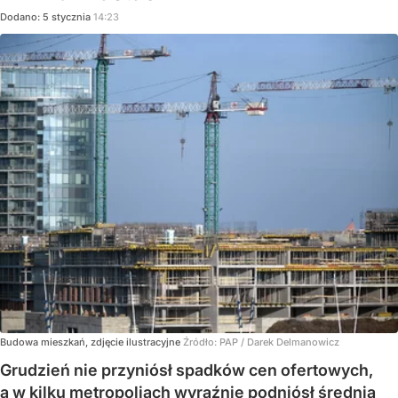
Dodano:
5
stycznia
14:23
Budowa mieszkań, zdjęcie ilustracyjne
Źródło:
PAP
/
Darek Delmanowicz
Grudzień nie przyniósł spadków cen ofertowych,
a w kilku metropoliach wyraźnie podniósł średnią