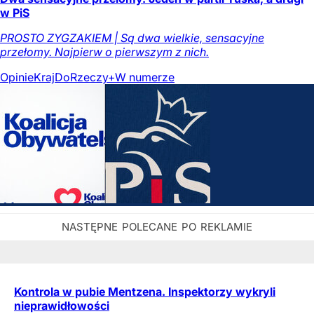
w PiS
PROSTO ZYGZAKIEM | Są dwa wielkie, sensacyjne
przełomy. Najpierw o pierwszym z nich.
Opinie
Kraj
DoRzeczy+
W numerze
Kontrola w pubie Mentzena. Inspektorzy wykryli
nieprawidłowości