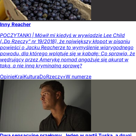
Inny Reacher
POCZYTANKI | Mówił mi kiedyś w wywiadzie Lee Child
(„Do Rzeczy” nr 19/2018), że największy kłopot w pisaniu
powieści o Jacku Reacherze to wymyślenie wiarygodnego
powodu, dla którego wplątuje się w kabałę: Co sprawia, że
wędrujący przez Amerykę nomad angażuje się akurat w
taką, a nie inną kryminalną sprawę?
Opinie
Kraj
Kultura
DoRzeczy+
W numerze
Dwa sensacyjne przełomy. Jeden w partii Tuska, a drugi