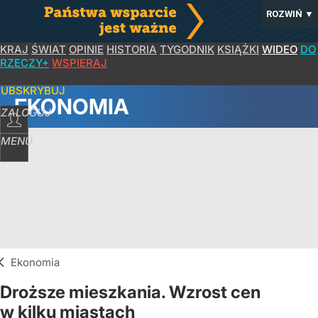
ROZWIŃ
▼
KRAJ
ŚWIAT
OPINIE
HISTORIA
TYGODNIK
KSIĄŻKI
WIDEO
DO
RZECZY+
WSPIERAJ
SUBSKRYBUJ
EKONOMIA
ZALOGUJ
MENU
Ekonomia
Droższe mieszkania. Wzrost cen
w kilku miastach