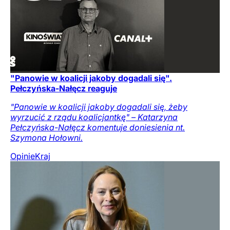
"Panowie w koalicji jakoby dogadali się".
Pełczyńska-Nałęcz reaguje
"Panowie w koalicji jakoby dogadali się, żeby
wyrzucić z rządu koalicjantkę" – Katarzyna
Pełczyńska-Nałęcz komentuje doniesienia nt.
Szymona Hołowni.
Opinie
Kraj