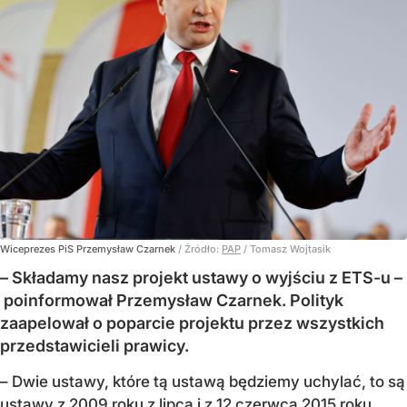
Wiceprezes PiS Przemysław Czarnek
/ Źródło:
PAP
/
Tomasz Wojtasik
– Składamy nasz projekt ustawy o wyjściu z ETS-u –
poinformował Przemysław Czarnek. Polityk
zaapelował o poparcie projektu przez wszystkich
przedstawicieli prawicy.
– Dwie ustawy, które tą ustawą będziemy uchylać, to są
ustawy z 2009 roku z lipca i z 12 czerwca 2015 roku,