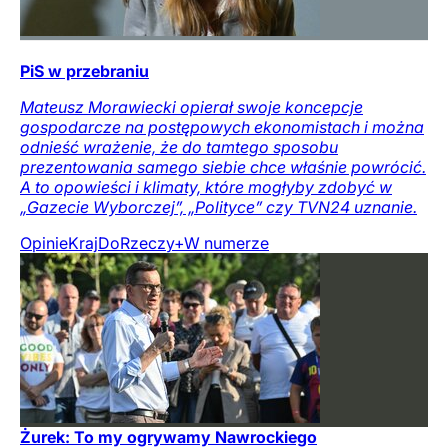
PiS w przebraniu
Mateusz Morawiecki opierał swoje koncepcje
gospodarcze na postępowych ekonomistach i można
odnieść wrażenie, że do tamtego sposobu
prezentowania samego siebie chce właśnie powrócić.
A to opowieści i klimaty, które mogłyby zdobyć w
„Gazecie Wyborczej”, „Polityce” czy TVN24 uznanie.
Opinie
Kraj
DoRzeczy+
W numerze
Żurek: To my ogrywamy Nawrockiego