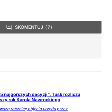
SKOMENTUJ
7
5 najgorszych decyzji". Tusk rozlicza
szy rok Karola Nawrockiego
wszą rocznicę objęcia urzędu przez