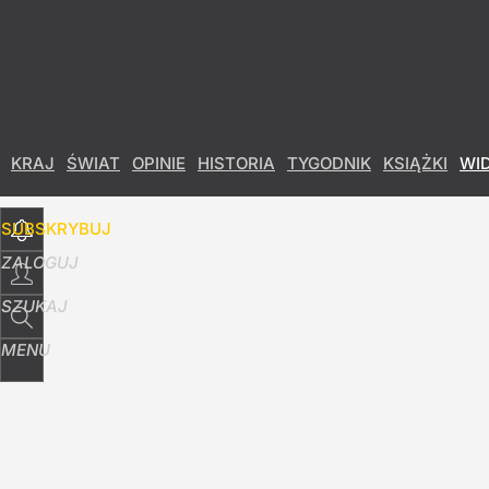
Udostępnij
7
Skomentuj
KRAJ
ŚWIAT
OPINIE
HISTORIA
TYGODNIK
KSIĄŻKI
WI
SUBSKRYBUJ
ZALOGUJ
SZUKAJ
MENU