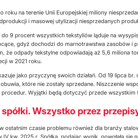
roku na terenie Unii Europejskiej miliony niesprzedan
rodukcji i masowej utylizacji niesprzedanych produk
do 9 procent wszystkich tekstyliów ląduje na wysypis
zgocące, gdyż dochodzi do marnotrawstwa zasobów i
że odpady tekstylne odpowiadają aż 5,6 miliona ton em
cji w 2021 roku.
kazuje jako przyczynę swoich działań. Od 19 lipca br
i obuwia, które nie zostały sprzedane. Niszczenie w
ch procedur. Wyjątki będą dotyczyć przede wszystki
j spółki. Wszystko przez przepis
a w ostatnim czasie problemu również dla branży stalo
 w IV kw. 2025 r. Spółka, podając wynik, powołała si