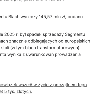
entu Blach wyniosły 145,57 mln zł, podano
le 2025 r. był spadek sprzedaży Segmentu
nach znacznie odbiegających od europejskich
 stali (w tym blach transformatorowych)
tenta wynika z uwarunkowań prowadzenia
bowiązek wszedł w życie z początkiem tego
 5 tys. złotych.