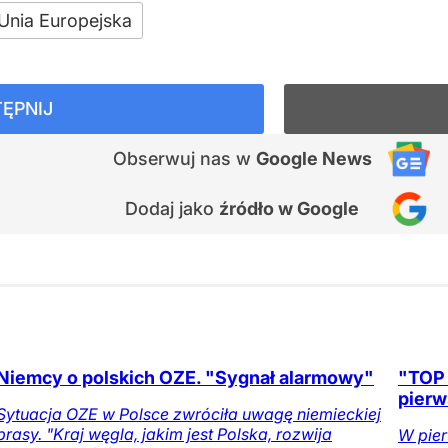
Unia Europejska
ĘPNIJ
Obserwuj nas
w
Google News
Dodaj jako
źródło w Google
Niemcy o polskich OZE. "Sygnał alarmowy"
"TOP 
pierw
Sytuacja OZE w Polsce zwróciła uwagę niemieckiej
prasy. "Kraj węgla, jakim jest Polska, rozwija
W pier