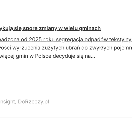
ykują się spore zmiany w wielu gminach
dzona od 2025 roku segregacja odpadów tekstylnyc
ości wyrzucenia zużytych ubrań do zwykłych pojemnik
więcej gmin w Polsce decyduje się na...
Insight, DoRzeczy.pl