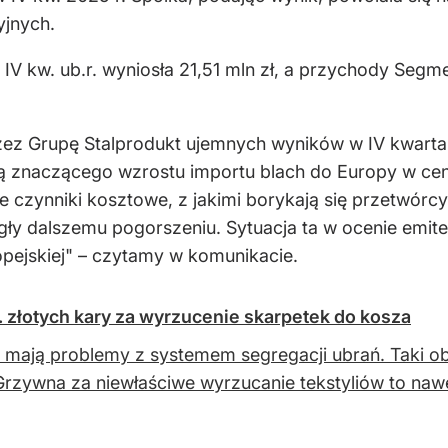
jnych.
IV kw. ub.r. wyniosła 21,51 mln zł, a przychody Segm
ez Grupę Stalprodukt ujemnych wyników w IV kwarta
cją znaczącego wzrostu importu blach do Europy w ce
czynniki kosztowe, z jakimi borykają się przetwórcy
gły dalszemu pogorszeniu. Sytuacja ta w ocenie emi
ropejskiej" – czytamy w komunikacie.
. złotych kary za wyrzucenie skarpetek do kosza
 mają problemy z systemem segregacji ubrań. Taki o
Grzywna za niewłaściwe wyrzucanie tekstyliów to nawet