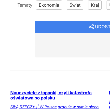
Ekonomia
Świat
Kraj
UDOST
Nauczyciele z łapanki, czyli katastrofa
oświatowa po polsku
SIŁĄ RZECZY || W Polsce pracuje w sumie nieco