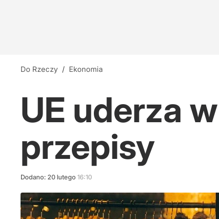
Do Rzeczy
/
Ekonomia
UE uderza 
przepisy
Dodano:
20
lutego
16:10