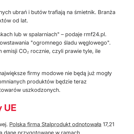
ych ubrań i butów trafiają na śmietnik. Branża
tów od lat.
kach lub w spalarniach" – podaje rmf24.pl.
 powstawania "ogromnego śladu węglowego".
isji CO₂ rocznie, czyli prawie tyle, ile
. największe firmy modowe nie będą już mogły
spomnianych produktów będzie teraz
m towarów uszkodzonych.
y UE
wej.
Polska firma Stalprodukt odnotowała
17,21
ę na dane przygotowane w ramach