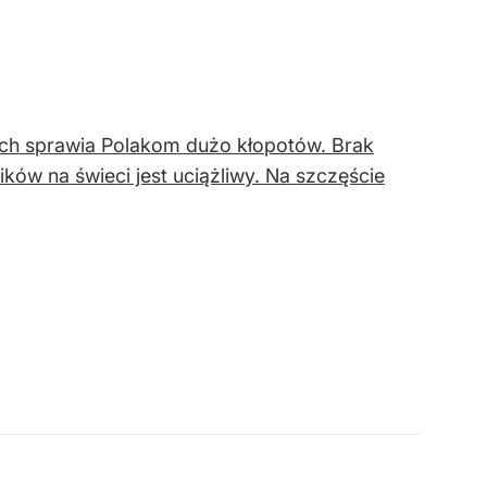
h sprawia Polakom dużo kłopotów. Brak
ów na świeci jest uciążliwy. Na szczęście