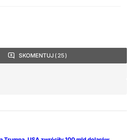
SKOMENTUJ
25
a Trumpa. USA zwróciły 100 mld dolarów