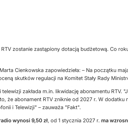
RTV zostanie zastąpiony dotacją budżetową. Co roku 
ry Marta Cienkowska zapowiedzieła: – Na początku ma
eną skutków regulacji na Komitet Stały Rady Ministr
i telewizji zakłada m.in. likwidację abonamentu RTV. "
 to, że abonament RTV zniknie od 2027 r. W dodatku
nii i Telewizji" – zauważa "Fakt".
adio wynosi 9,50 zł
, od 1 stycznia 2027 r.
ma wzrosną