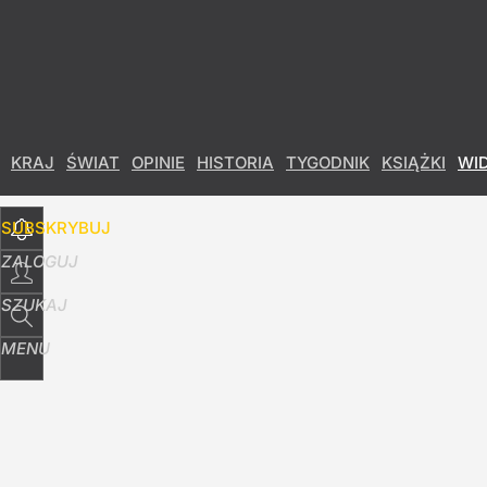
Udostępnij
25
Skomentuj
Fotograf Nawrockiego podzielił się wspomnieni
KRAJ
ŚWIAT
OPINIE
HISTORIA
TYGODNIK
KSIĄŻKI
WI
1
SUBSKRYBUJ
ZALOGUJ
SZUKAJ
MENU