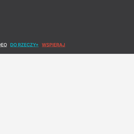
em. "Taka jest właśnie ta prezydentura"
DEO
DO RZECZY+
WSPIERAJ