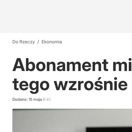
Do Rzeczy
/
Ekonomia
Abonament mia
tego wzrośnie
Dodano:
15
maja
6:41