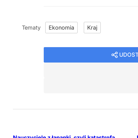
Ekonomia
Kraj
UDOST
Nauczyciele z łapanki, czyli katastrofa