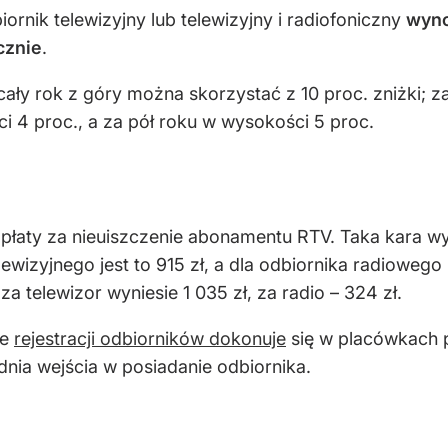
iornik telewizyjny lub telewizyjny i radiofoniczny
wyno
cznie
.
ały rok z góry można skorzystać z 10 proc. zniżki; 
i 4 proc., a za pół roku w wysokości 5 proc.
aty za nieuiszczenie abonamentu RTV. Taka kara wyn
wizyjnego jest to 915 zł, a dla odbiornika radiowego
a telewizor wyniesie 1 035 zł, za radio – 324 zł.
że
rejestracji odbiorników dokonuje
się w placówkach p
 dnia wejścia w posiadanie odbiornika.