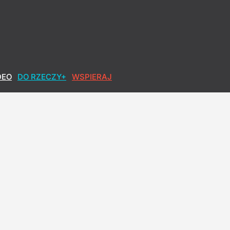
iedź
DEO
DO RZECZY+
WSPIERAJ
diów. "Nic w tej sprawie się nie zmienia"
azał nowe informacje