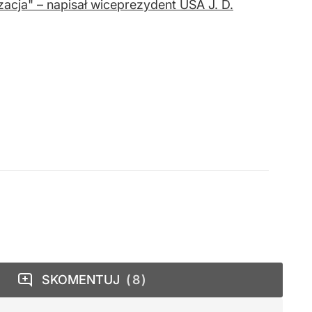
acja" – napisał wiceprezydent USA J. D.
SKOMENTUJ
8