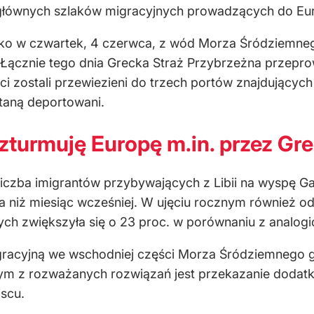
głównych szlaków migracyjnych prowadzących do Euro
lko w czwartek, 4 czerwca, z wód Morza Śródziemneg
. Łącznie tego dnia Grecka Straż Przybrzeżna przepro
i zostali przewiezieni do trzech portów znajdujących
staną deportowani.
szturmuję Europę m.in. przez Gre
liczba imigrantów przybywających z Libii na wyspę 
a niż miesiąc wcześniej. W ujęciu rocznym również 
ych zwiększyła się o 23 proc. w porównaniu z analog
gracyjną we wschodniej części Morza Śródziemnego g
m z rozważanych rozwiązań jest przekazanie dodatkow
jscu.