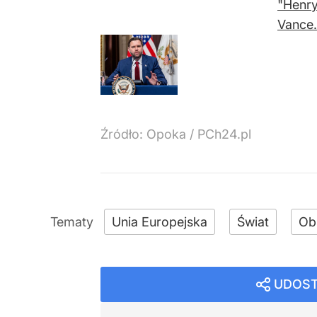
"Henry
Vance.
Źródło:
Opoka / PCh24.pl
Unia Europejska
Świat
Ob
UDOST