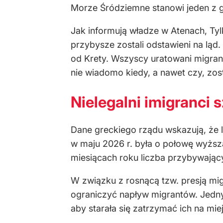
Morze Śródziemne stanowi jeden z 
Jak informują władze w Atenach, Ty
przybysze zostali odstawieni na ląd
od Krety. Wszyscy uratowani migranc
nie wiadomo kiedy, a nawet czy, zo
Nielegalni imigranci 
Dane greckiego rządu wskazują, że 
w maju 2026 r. była o połowę wyższ
miesiącach roku liczba przybywając
W związku z rosnącą tzw. presją mi
ograniczyć napływ migrantów. Jedny
aby starała się zatrzymać ich na mie