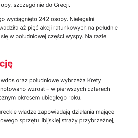
py, szczególnie do Grecji.
o wyciągnięto 242 osoby. Nielegalni
wadziła aż pięć akcji ratunkowych na południe
 się w południowej części wyspy. Na razie
cję
Gawdos oraz południowe wybrzeża Krety
odnotowano wzrost – w pierwszych czterech
icznym okresem ubiegłego roku.
reckie władze zapowiadają działania mające
ego sprzętu libijskiej straży przybrzeżnej,