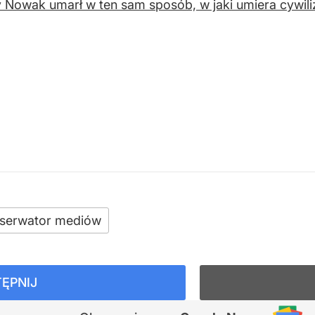
 Nowak umarł w ten sam sposób, w jaki umiera cywiliz
serwator mediów
ĘPNIJ