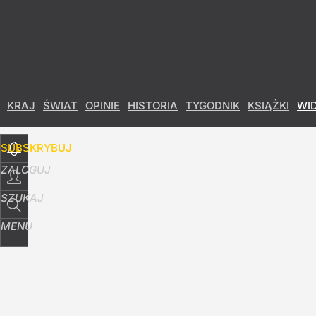
Udostępnij
21
Skomentuj
KRAJ
ŚWIAT
OPINIE
HISTORIA
TYGODNIK
KSIĄŻKI
WI
SUBSKRYBUJ
ZALOGUJ
SZUKAJ
MENU