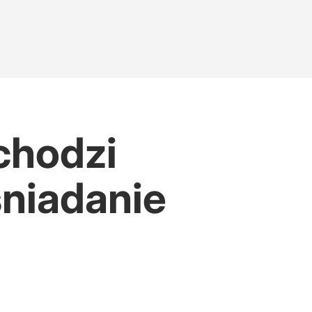
chodzi
śniadanie