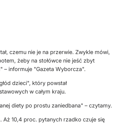
ł, czemu nie je na przerwie. Zwykle mówi,
potem, żeby na stołówce nie jeść zbyt
ch" – informuje "Gazeta Wyborcza".
łód dzieci", który powstał
dstawowych w całym kraju.
nej diety po prostu zaniedbana" – czytamy.
ć. Aż 10,4 proc. pytanych rzadko czuje się