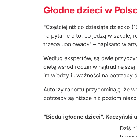
Głodne dzieci w Polsc
"Częściej niż co dziesiąte dziecko 
na pytanie o to, co jedzą w szkole, 
trzeba upolować»" – napisano w arty
Według ekspertów, są dwie przyczyn
dietę wśród rodzin w najtrudniejszej 
im wiedzy i uważności na potrzeby 
Autorzy raportu przypominają, że w
potrzeby są niższe niż poziom niezb
"Bieda i głodne dzieci". Kaczyński
Dziś n
trzeci