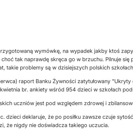
przygotowaną wymówkę, na wypadek jakby ktoś zapyta
, choć tak naprawdę skręca go w brzuchu. Pilnuje się 
lat, takie problemy są w dzisiejszych polskich szkoła
czerwca) raport Banku Żywności zatytułowany "Ukryty g
kwietnia br. ankiety wśród 954 dzieci w szkołach po
kich uczniów jest pod względem zdrowej i zbilansowa
c. dzieci deklaruje, że po posiłku zawsze czuje sytoś
dzi, że nigdy nie doświadcza takiego uczucia.