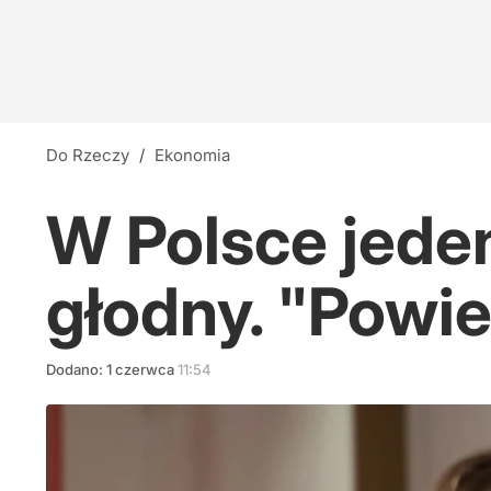
Do Rzeczy
/
Ekonomia
W Polsce jede
głodny. "Powie
Dodano:
1
czerwca
11:54