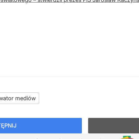
wator mediów
ĘPNIJ