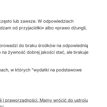
e często lub zawsze. W odpowiedziach
udzam od przyjaciółki» albo «prawo dżungli,
e prowadzi do braku środków na odpowiednią
e na żywność dobrej jakości stać, ale brakuje
domach, w których "wydatki na podstawowe
i i praworządności. Mamy wrócić do ustroju
ki.