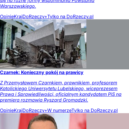
się na różne formy wspominania Powstania
Warszawskiego.
Opinie
Kraj
DoRzeczy+
Tylko na DoRzeczy.pl
Czarnek: Konieczny pokój na prawicy
Z Przemysławem Czarnkiem, prawnikiem, profesorem
Katolickiego Uniwersytetu Lubelskiego, wiceprezesem
Prawa i Sprawiedliwości, oficjalnym kandydatem PiS na
premiera rozmawia Ryszard Gromadzki.
Opinie
Kraj
DoRzeczy+
W numerze
Tylko na DoRzeczy.pl