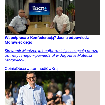
Współpraca z Konfederacją? Jasna odpowiedź
Morawieckiego
Sławomir Mentzen jak najbardziej jest częścią obozu
patriotycznego – powiedział w Jagodnie Mateusz
Morawiecki.
Opinie
Obserwator mediów
Kraj