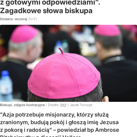
z gotowymi odpowiedziami".
Zagadkowe słowa biskupa
Dodano:
wczoraj
20:51
Biskupi, zdjęcie ilustracyjne
/ Źródło:
PAP
/
Jacek Turczyk
"Azja potrzebuje misjonarzy, którzy służą
zranionym, budują pokój i głoszą imię Jezusa
z pokorą i radością" – powiedział bp Ambrose