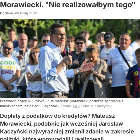
Morawiecki. "Nie realizowałbym tego"
Dodano:
wczoraj
21:16
Przewodniczący KP Rozwój Plus Mateusz Morawiecki podczas spotkania z
mieszkańcami na osiedlu Jagodno
/ Źródło:
PAP
/
Maciej Kulczyński
Dopłaty z podatków do kredytów? Mateusz
Morawiecki, podobnie jak wcześniej Jarosław
Kaczyński najwyraźniej zmienił zdanie w zakresie
polityki, którą wprowadzili i realizowali.