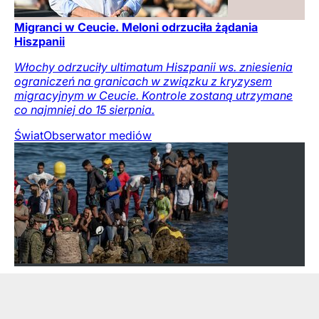
Migranci w Ceucie. Meloni odrzuciła żądania
Hiszpanii
Włochy odrzuciły ultimatum Hiszpanii ws. zniesienia
ograniczeń na granicach w związku z kryzysem
migracyjnym w Ceucie. Kontrole zostaną utrzymane
co najmniej do 15 sierpnia.
Świat
Obserwator mediów