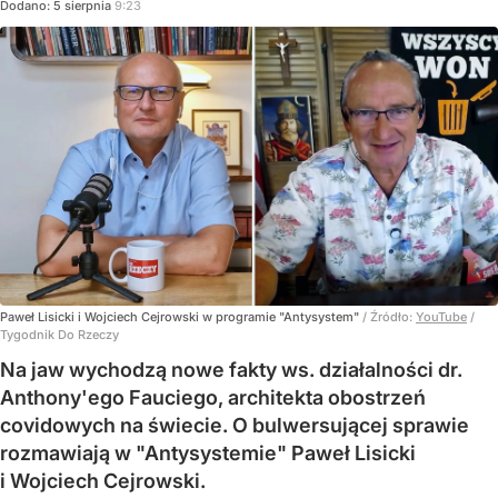
Dodano:
5
sierpnia
9:23
Paweł Lisicki i Wojciech Cejrowski w programie "Antysystem"
/ Źródło:
YouTube
/
Tygodnik Do Rzeczy
Na jaw wychodzą nowe fakty ws. działalności dr.
Anthony'ego Fauciego, architekta obostrzeń
covidowych na świecie. O bulwersującej sprawie
rozmawiają w "Antysystemie" Paweł Lisicki
i Wojciech Cejrowski.