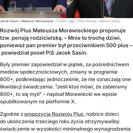
Jacek Sasin / Mateusz Morawiecki
/ Źródło:
PAP
/
Piotr Nowak / Marcin Obara
Rozwój Plus Mateusza Morawieckiego proponuje
tzw. pensję rodzicielską. – Mnie to trochę dziwi,
ponieważ pan premier był przeciwnikiem 500 plus –
powiedział poseł PiS Jacek Sasin.
Były premier zapowiedział w piątek, za pośrednictwem
mediów społecznościowych, zmiany w programie
800+, podkreślając jednocześnie, że nie oznaczają one
likwidacji świadczenia. "Jeśli ktoś mówi, że zabieramy
800+, to się myli" – napisał Morawiecki we wpisie
opublikowanym na platformie X.
Zgodnie z
propozycją Rozwoju Plus
, rodzice dzieci
do ukończenia trzeciego roku życia otrzymywaliby
świadczenie w wysokości minimalnego wynagrodzenia