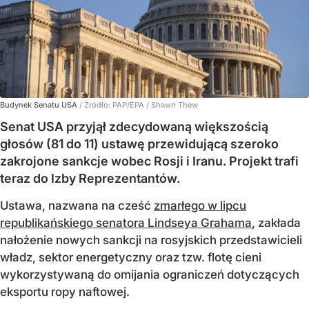
Budynek Senatu USA
/ Źródło:
PAP/EPA
/
Shawn Thew
Senat USA przyjął zdecydowaną większością
głosów (81 do 11) ustawę przewidującą szeroko
zakrojone sankcje wobec Rosji i Iranu. Projekt trafi
teraz do Izby Reprezentantów.
Ustawa, nazwana na cześć
zmarłego w lipcu
republikańskiego senatora Lindseya Grahama
, zakłada
nałożenie nowych sankcji na rosyjskich przedstawicieli
władz, sektor energetyczny oraz tzw. flotę cieni
wykorzystywaną do omijania ograniczeń dotyczących
eksportu ropy naftowej.