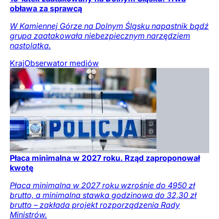
obława za sprawcą
W Kamiennej Górze na Dolnym Śląsku napastnik bądź
grupa zaatakowała niebezpiecznym narzędziem
nastolatka.
Kraj
Obserwator mediów
Płaca minimalna w 2027 roku. Rząd zaproponował
kwotę
Płaca minimalna w 2027 roku wzrośnie do 4950 zł
brutto, a minimalna stawka godzinowa do 32,30 zł
brutto – zakłada projekt rozporządzenia Rady
Ministrów.