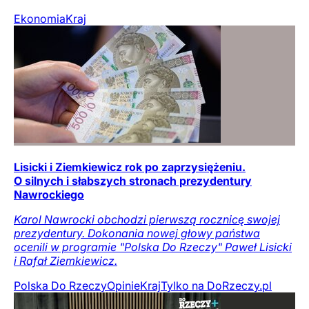
Ekonomia
Kraj
Lisicki i Ziemkiewicz rok po zaprzysiężeniu.
O silnych i słabszych stronach prezydentury
Nawrockiego
Karol Nawrocki obchodzi pierwszą rocznicę swojej
prezydentury. Dokonania nowej głowy państwa
ocenili w programie "Polska Do Rzeczy" Paweł Lisicki
i Rafał Ziemkiewicz.
Polska Do Rzeczy
Opinie
Kraj
Tylko na DoRzeczy.pl