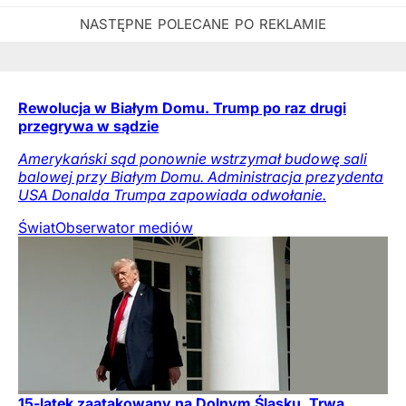
Rewolucja w Białym Domu. Trump po raz drugi
przegrywa w sądzie
Amerykański sąd ponownie wstrzymał budowę sali
balowej przy Białym Domu. Administracja prezydenta
USA Donalda Trumpa zapowiada odwołanie.
Świat
Obserwator mediów
15-latek zaatakowany na Dolnym Śląsku. Trwa