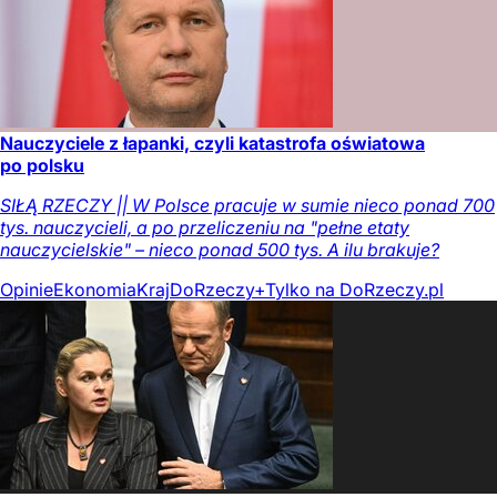
Nauczyciele z łapanki, czyli katastrofa oświatowa
po polsku
SIŁĄ RZECZY || W Polsce pracuje w sumie nieco ponad 700
tys. nauczycieli, a po przeliczeniu na "pełne etaty
nauczycielskie" – nieco ponad 500 tys. A ilu brakuje?
Opinie
Ekonomia
Kraj
DoRzeczy+
Tylko na DoRzeczy.pl