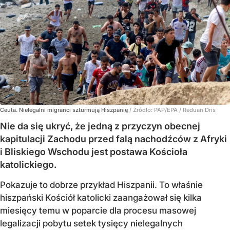
Ceuta. Nielegalni migranci szturmują Hiszpanię
/ Źródło:
PAP/EPA
/
Reduan Dris
Nie da się ukryć, że jedną z przyczyn obecnej
kapitulacji Zachodu przed falą nachodźców z Afryki
i Bliskiego Wschodu jest postawa Kościoła
katolickiego.
Pokazuje to dobrze przykład Hiszpanii. To właśnie
hiszpański Kościół katolicki zaangażował się kilka
miesięcy temu w poparcie dla procesu masowej
legalizacji pobytu setek tysięcy nielegalnych