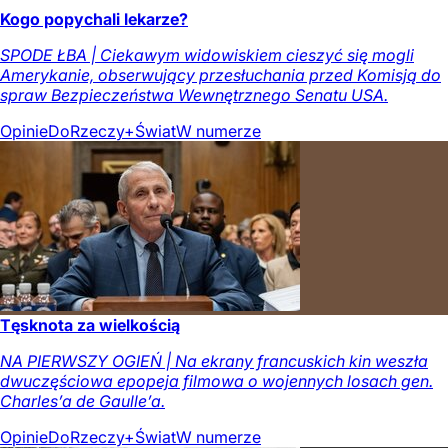
Kogo popychali lekarze?
SPODE ŁBA | Ciekawym widowiskiem cieszyć się mogli
Amerykanie, obserwujący przesłuchania przed Komisją do
spraw Bezpieczeństwa Wewnętrznego Senatu USA.
Opinie
DoRzeczy+
Świat
W numerze
Tęsknota za wielkością
NA PIERWSZY OGIEŃ | Na ekrany francuskich kin weszła
dwuczęściowa epopeja filmowa o wojennych losach gen.
Charles’a de Gaulle’a.
Opinie
DoRzeczy+
Świat
W numerze