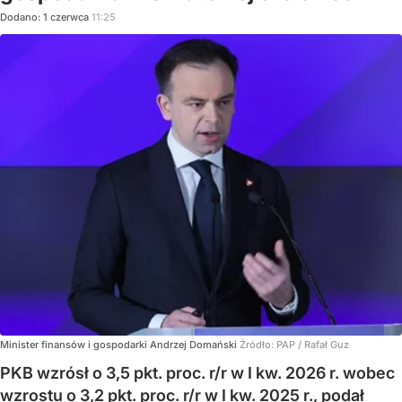
Dodano:
1
czerwca
11:25
Minister finansów i gospodarki Andrzej Domański
Źródło:
PAP
/
Rafał Guz
PKB wzrósł o 3,5 pkt. proc. r/r w I kw. 2026 r. wobec
wzrostu o 3,2 pkt. proc. r/r w I kw. 2025 r., podał