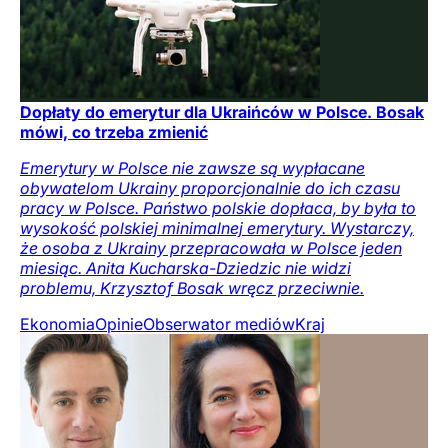
Dopłaty do emerytur dla Ukraińców w Polsce. Bosak
mówi, co trzeba zmienić
Emerytury w Polsce nie zawsze są wypłacane
obywatelom Ukrainy proporcjonalnie do ich czasu
pracy w Polsce. Państwo polskie dopłaca, by była to
wysokość polskiej minimalnej emerytury. Wystarczy,
że osoba z Ukrainy przepracowała w Polsce jeden
miesiąc. Anita Kucharska-Dziedzic nie widzi
problemu, Krzysztof Bosak wręcz przeciwnie.
Ekonomia
Opinie
Obserwator mediów
Kraj