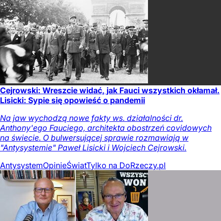
Cejrowski: Wreszcie widać, jak Fauci wszystkich okłamał.
Lisicki: Sypie się opowieść o pandemii
Na jaw wychodzą nowe fakty ws. działalności dr.
Anthony'ego Fauciego, architekta obostrzeń covidowych
na świecie. O bulwersującej sprawie rozmawiają w
"Antysystemie" Paweł Lisicki i Wojciech Cejrowski.
Antysystem
Opinie
Świat
Tylko na DoRzeczy.pl