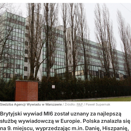
Siedziba Agencji Wywiadu w Warszawie
/ Źródło:
PAP
/
Paweł Supernak
Brytyjski wywiad MI6 został uznany za najlepszą
służbę wywiadowczą w Europie. Polska znalazła się
na 9. miejscu, wyprzedzając m.in. Danię, Hiszpanię,