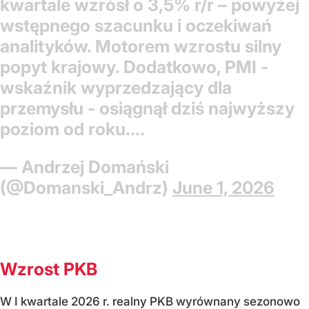
kwartale wzrósł o 3,5% r/r – powyżej
wstępnego szacunku i oczekiwań
analityków. Motorem wzrostu silny
popyt krajowy. Dodatkowo, PMI -
wskaźnik wyprzedzający dla
przemysłu - osiągnął dziś najwyższy
poziom od roku.…
— Andrzej Domański
(@Domanski_Andrz)
June 1, 2026
Wzrost PKB
W I kwartale 2026 r. realny PKB wyrównany sezonowo