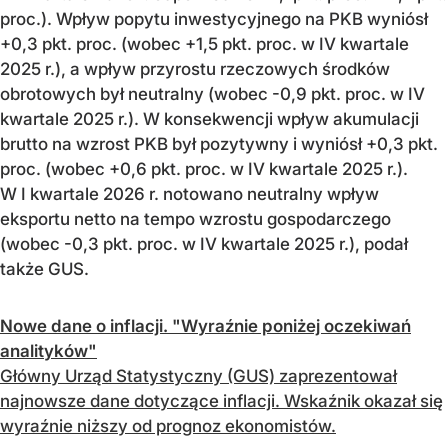
proc.). Wpływ popytu inwestycyjnego na PKB wyniósł
+0,3 pkt. proc. (wobec +1,5 pkt. proc. w IV kwartale
2025 r.), a wpływ przyrostu rzeczowych środków
obrotowych był neutralny (wobec -0,9 pkt. proc. w IV
kwartale 2025 r.). W konsekwencji wpływ akumulacji
brutto na wzrost PKB był pozytywny i wyniósł +0,3 pkt.
proc. (wobec +0,6 pkt. proc. w IV kwartale 2025 r.).
W I kwartale 2026 r. notowano neutralny wpływ
eksportu netto na tempo wzrostu gospodarczego
(wobec -0,3 pkt. proc. w IV kwartale 2025 r.), podał
także GUS.
Nowe dane o inflacji. "Wyraźnie poniżej oczekiwań
analityków"
Główny Urząd Statystyczny (GUS) zaprezentował
najnowsze dane dotyczące inflacji. Wskaźnik okazał się
wyraźnie niższy od prognoz ekonomistów.