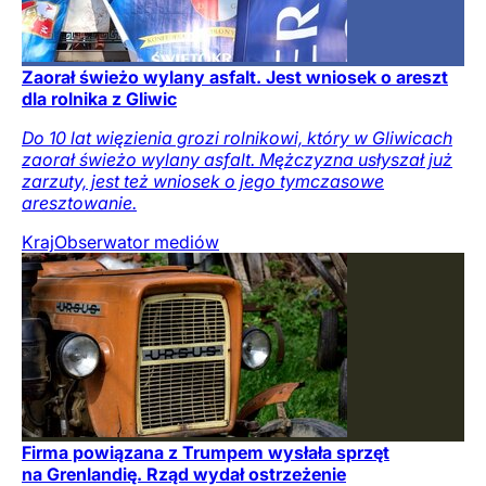
Zaorał świeżo wylany asfalt. Jest wniosek o areszt
dla rolnika z Gliwic
Do 10 lat więzienia grozi rolnikowi, który w Gliwicach
zaorał świeżo wylany asfalt. Mężczyzna usłyszał już
zarzuty, jest też wniosek o jego tymczasowe
aresztowanie.
Kraj
Obserwator mediów
Firma powiązana z Trumpem wysłała sprzęt
na Grenlandię. Rząd wydał ostrzeżenie