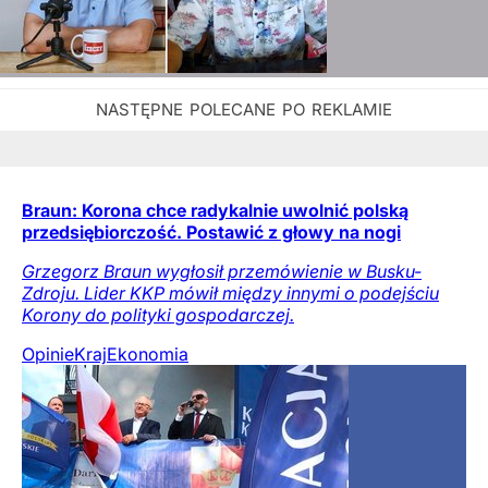
Braun: Korona chce radykalnie uwolnić polską
przedsiębiorczość. Postawić z głowy na nogi
Grzegorz Braun wygłosił przemówienie w Busku-
Zdroju. Lider KKP mówił między innymi o podejściu
Korony do polityki gospodarczej.
Opinie
Kraj
Ekonomia