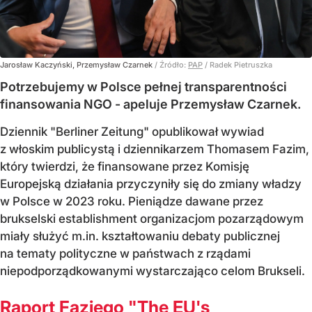
Jarosław Kaczyński, Przemysław Czarnek
/ Źródło:
PAP
/
Radek Pietruszka
Potrzebujemy w Polsce pełnej transparentności
finansowania NGO - apeluje Przemysław Czarnek.
Dziennik "Berliner Zeitung" opublikował wywiad
z włoskim publicystą i dziennikarzem Thomasem Fazim,
który twierdzi, że finansowane przez Komisję
Europejską działania przyczyniły się do zmiany władzy
w Polsce w 2023 roku. Pieniądze dawane przez
brukselski establishment organizacjom pozarządowym
miały służyć m.in. kształtowaniu debaty publicznej
na tematy polityczne w państwach z rządami
niepodporządkowanymi wystarczająco celom Brukseli.
Raport Faziego "The EU's