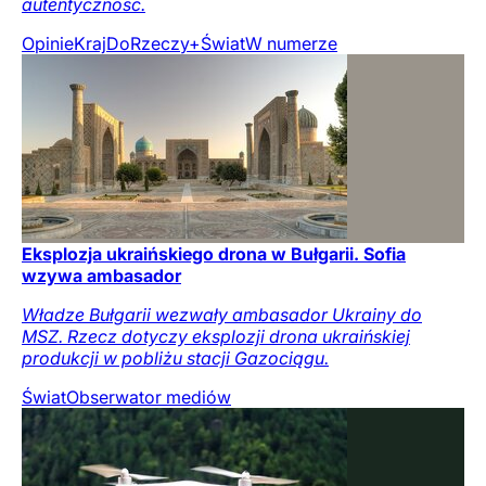
autentyczność.
Opinie
Kraj
DoRzeczy+
Świat
W numerze
Eksplozja ukraińskiego drona w Bułgarii. Sofia
wzywa ambasador
Władze Bułgarii wezwały ambasador Ukrainy do
MSZ. Rzecz dotyczy eksplozji drona ukraińskiej
produkcji w pobliżu stacji Gazociągu.
Świat
Obserwator mediów