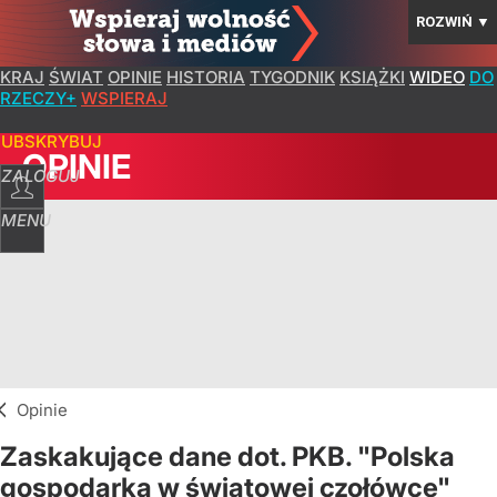
ROZWIŃ
▼
KRAJ
ŚWIAT
OPINIE
HISTORIA
TYGODNIK
KSIĄŻKI
WIDEO
DO
RZECZY+
WSPIERAJ
SUBSKRYBUJ
OPINIE
ZALOGUJ
MENU
Opinie
Zaskakujące dane dot. PKB. "Polska
gospodarka w światowej czołówce"