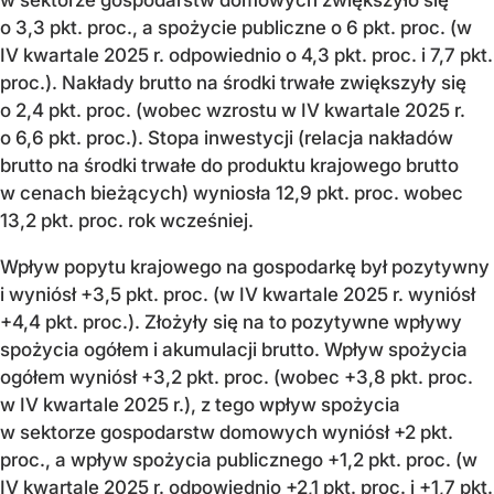
o 3,3 pkt. proc., a spożycie publiczne o 6 pkt. proc. (w
IV kwartale 2025 r. odpowiednio o 4,3 pkt. proc. i 7,7 pkt.
proc.). Nakłady brutto na środki trwałe zwiększyły się
o 2,4 pkt. proc. (wobec wzrostu w IV kwartale 2025 r.
o 6,6 pkt. proc.). Stopa inwestycji (relacja nakładów
brutto na środki trwałe do produktu krajowego brutto
w cenach bieżących) wyniosła 12,9 pkt. proc. wobec
13,2 pkt. proc. rok wcześniej.
Wpływ popytu krajowego na gospodarkę był pozytywny
i wyniósł +3,5 pkt. proc. (w IV kwartale 2025 r. wyniósł
+4,4 pkt. proc.). Złożyły się na to pozytywne wpływy
spożycia ogółem i akumulacji brutto. Wpływ spożycia
ogółem wyniósł +3,2 pkt. proc. (wobec +3,8 pkt. proc.
w IV kwartale 2025 r.), z tego wpływ spożycia
w sektorze gospodarstw domowych wyniósł +2 pkt.
proc., a wpływ spożycia publicznego +1,2 pkt. proc. (w
IV kwartale 2025 r. odpowiednio +2,1 pkt. proc. i +1,7 pkt.