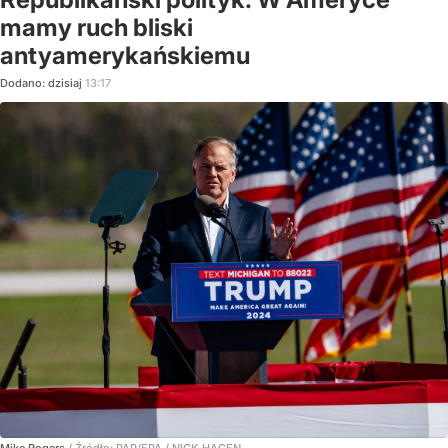
mamy ruch bliski
antyamerykańskiemu
Dodano:
dzisiaj
13:17
Mike Rogers
/ Źródło:
PAP/EPA
/
NICK HAGEN