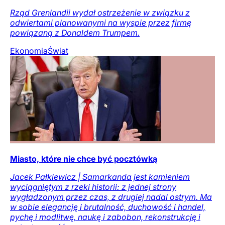
Rząd Grenlandii wydał ostrzeżenie w związku z
odwiertami planowanymi na wyspie przez firmę
powiązaną z Donaldem Trumpem.
Ekonomia
Świat
Miasto, które nie chce być pocztówką
Jacek Pałkiewicz | Samarkanda jest kamieniem
wyciągniętym z rzeki historii: z jednej strony
wygładzonym przez czas, z drugiej nadal ostrym. Ma
w sobie elegancję i brutalność, duchowość i handel,
pychę i modlitwę, naukę i zabobon, rekonstrukcję i