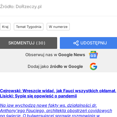
Źródło:
DoRzeczy.pl
Kraj
Temat Tygodnia
W numerze
SKOMENTUJ
UDOSTĘPNIJ
30
Obserwuj nas
w
Google News
Dodaj jako
źródło w Google
Cejrowski: Wreszcie widać, jak Fauci wszystkich okłamał.
Lisicki: Sypie się opowieść o pandemii
Na jaw wychodzą nowe fakty ws. działalności dr.
Anthony'ego Fauciego, architekta obostrzeń covidowych
na świecie. O bulwersującej sprawie rozmawiają w