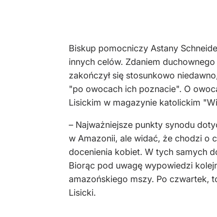
Biskup pomocniczy Astany Schneider
innych celów. Zdaniem duchownego j
zakończył się stosunkowo niedawno, 
"po owocach ich poznacie". O owo
Lisickim w magazynie katolickim "Wi
– Najważniejsze punkty synodu dotyc
w Amazonii, ale widać, że chodzi o ca
docenienia kobiet. W tych samych d
Biorąc pod uwagę wypowiedzi kolejn
amazońskiego mszy. Po czwartek, to 
Lisicki.