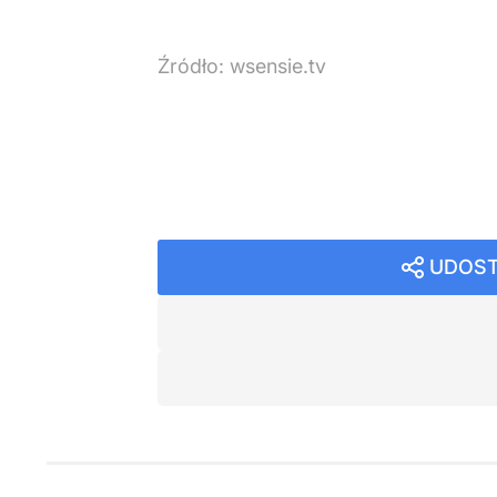
Źródło:
wsensie.tv
Kraj
Nasi w Mediach
Religia
UDOST