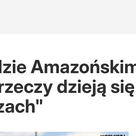
owa po polsku
 Nawrockiego
odzie Amazońskim
inie?
rzeczy dzieją się
zach"