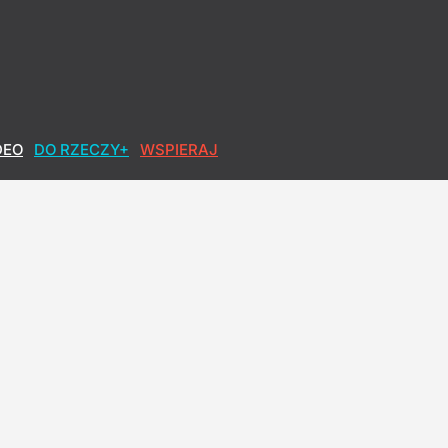
wypowiedzieli się w sondażu
DEO
DO RZECZY+
WSPIERAJ
r o Nawrockim
w Nawrockiego