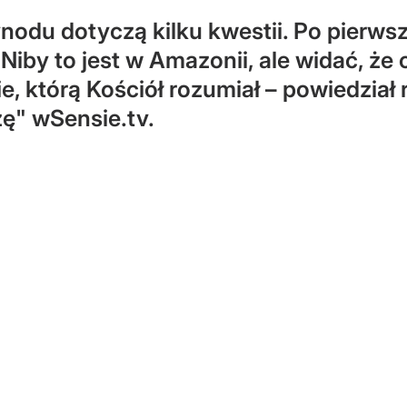
nodu dotyczą kilku kwestii. Po pierw
by to jest w Amazonii, ale widać, że c
ie, którą Kościół rozumiał – powiedzia
zę" wSensie.tv.