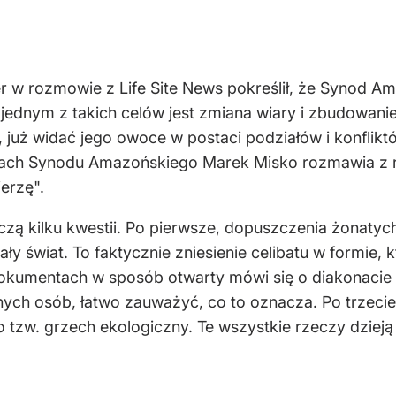
 w rozmowie z Life Site News pokreślił, że Synod Ama
ednym z takich celów jest zmiana wiary i zbudowanie
już widać jego owoce w postaci podziałów i konflikt
cach Synodu Amazońskiego Marek Misko rozmawia z
erzę".
zą kilku kwestii. Po pierwsze, dopuszczenia żonatyc
ły świat. To faktycznie zniesienie celibatu w formie, k
okumentach w sposób otwarty mówi się o diakonacie k
ych osób, łatwo zauważyć, co to oznacza. Po trzecie
tzw. grzech ekologiczny. Te wszystkie rzeczy dzieją