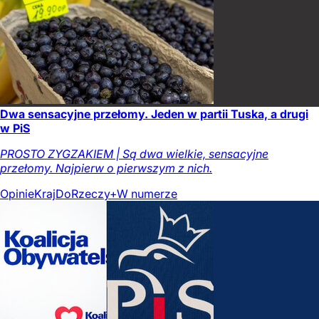
Dwa sensacyjne przełomy. Jeden w partii Tuska, a drugi
w PiS
PROSTO ZYGZAKIEM | Są dwa wielkie, sensacyjne
przełomy. Najpierw o pierwszym z nich.
Opinie
Kraj
DoRzeczy+
W numerze