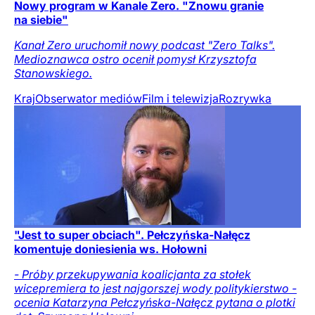
Nowy program w Kanale Zero. "Znowu granie
na siebie"
Kanał Zero uruchomił nowy podcast "Zero Talks".
Medioznawca ostro ocenił pomysł Krzysztofa
Stanowskiego.
Kraj
Obserwator mediów
Film i telewizja
Rozrywka
"Jest to super obciach". Pełczyńska-Nałęcz
komentuje doniesienia ws. Hołowni
- Próby przekupywania koalicjanta za stołek
wicepremiera to jest najgorszej wody politykierstwo -
ocenia Katarzyna Pełczyńska-Nałęcz pytana o plotki