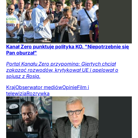
Kanał Zero punktuje polityka KO. "Niepotrzebnie się
Pan oburzał"
Portal Kanału Zero przypomina: Giertych chciał
zakazać rozwodów, krytykował UE i apelował o
sojusz z Rosją.
Kraj
Obserwator mediów
Opinie
Film i
telewizja
Rozrywka