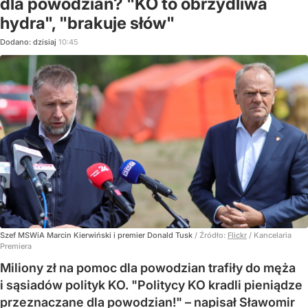
dla powodzian? "KO to obrzydliwa
hydra", "brakuje słów"
Dodano:
dzisiaj
10:45
Szef MSWiA Marcin Kierwiński i premier Donald Tusk
/ Źródło:
Flickr
/
Kancelaria
Premiera
Miliony zł na pomoc dla powodzian trafiły do męża
i sąsiadów polityk KO. "Politycy KO kradli pieniądze
przeznaczane dla powodzian!" – napisał Sławomir