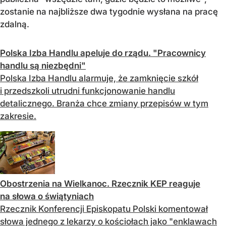
zostanie na najbliższe dwa tygodnie wysłana na pracę
zdalną.
Polska Izba Handlu apeluje do rządu. "Pracownicy
handlu są niezbędni"
Polska Izba Handlu alarmuje, że zamknięcie szkół
i przedszkoli utrudni funkcjonowanie handlu
detalicznego. Branża chce zmiany przepisów w tym
zakresie.
Obostrzenia na Wielkanoc. Rzecznik KEP reaguje
na słowa o świątyniach
Rzecznik Konferencji Episkopatu Polski komentował
słowa jednego z lekarzy o kościołach jako "enklawach