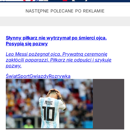
Słynny piłkarz nie wytrzymał po śmierci ojca.
Posypią się pozwy
Leo Messi pożegnał ojca. Prywatną ceremonię
zakłócili paparazzi. Piłkarz nie odpuści i szykuje
pozwy.
Świat
Sport
Gwiazdy
Rozrywka