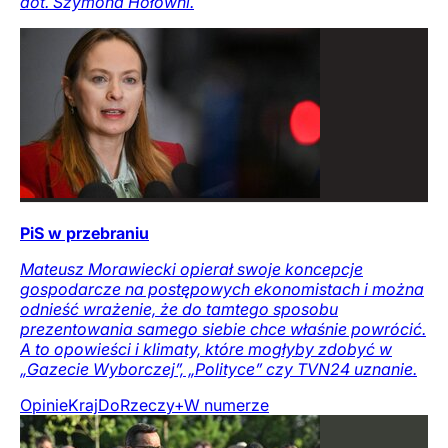
dot. Szymona Hołowni.
PiS w przebraniu
Mateusz Morawiecki opierał swoje koncepcje
gospodarcze na postępowych ekonomistach i można
odnieść wrażenie, że do tamtego sposobu
prezentowania samego siebie chce właśnie powrócić.
A to opowieści i klimaty, które mogłyby zdobyć w
„Gazecie Wyborczej”, „Polityce” czy TVN24 uznanie.
Opinie
Kraj
DoRzeczy+
W numerze