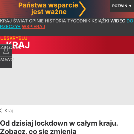
ROZWIŃ
▼
KRAJ
ŚWIAT
OPINIE
HISTORIA
TYGODNIK
KSIĄŻKI
WIDEO
DO
RZECZY+
WSPIERAJ
SUBSKRYBUJ
KRAJ
ZALOGUJ
MENU
Kraj
Od dzisiaj lockdown w całym kraju.
Zobacz, co się zmienia