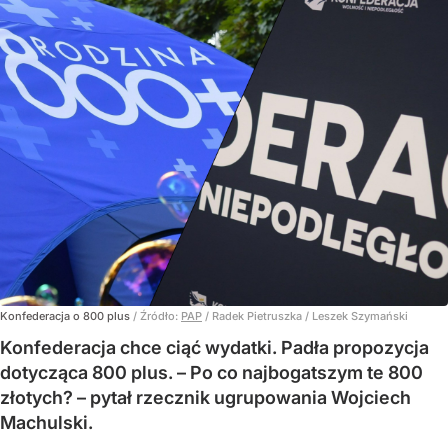
Konfederacja o 800 plus
/ Źródło:
PAP
/
Radek Pietruszka / Leszek Szymański
Konfederacja chce ciąć wydatki. Padła propozycja
dotycząca 800 plus. – Po co najbogatszym te 800
złotych? – pytał rzecznik ugrupowania Wojciech
Machulski.