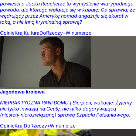
powieści o Jacku Reacherze to wymyślenie wiarygodnego
powodu, dla którego wplątuje się w kabałę: Co sprawia, że
wędrujący przez Amerykę nomad angażuje się akurat w
taką, a nie inną kryminalną sprawę?
Opinie
Kraj
Kultura
DoRzeczy+
W numerze
Jagodowa królowa
NIEPRAKTYCZNA PANI DOMU | Sierpień, wakacje. Żyjemy
nie tylko inwazją na Ceutę, nie tylko dogorywającą
(niestety nierozwiązaną) sprawą Szpitala Południowego.
Opinie
Kraj
DoRzeczy+
W numerze