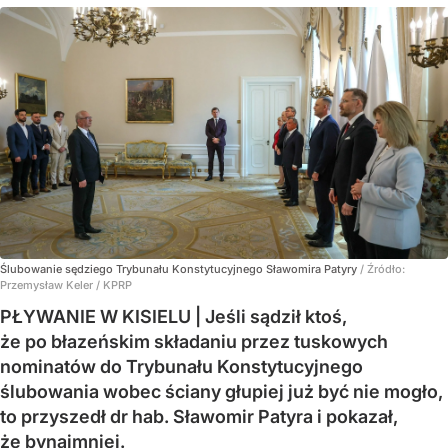
Ślubowanie sędziego Trybunału Konstytucyjnego Sławomira Patyry
/ Źródło:
Przemysław Keler / KPRP
PŁYWANIE W KISIELU | Jeśli sądził ktoś,
że po błazeńskim składaniu przez tuskowych
nominatów do Trybunału Konstytucyjnego
ślubowania wobec ściany głupiej już być nie mogło,
to przyszedł dr hab. Sławomir Patyra i pokazał,
że bynajmniej.