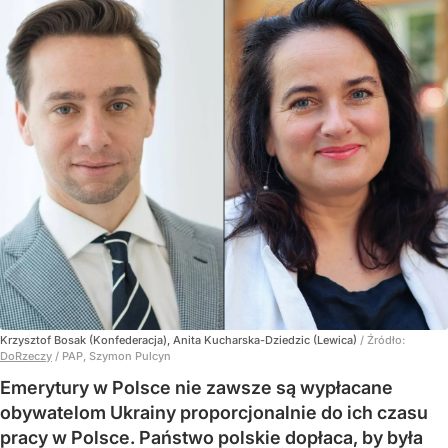
Krzysztof Bosak (Konfederacja), Anita Kucharska-Dziedzic (Lewica)
/ Źródło:
DoRzeczy
/
PAP, Szymon Pulcyn
Emerytury w Polsce nie zawsze są wypłacane
obywatelom Ukrainy proporcjonalnie do ich czasu
pracy w Polsce. Państwo polskie dopłaca, by była