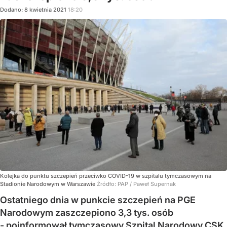
Dodano:
8
kwietnia
2021
18:20
Kolejka do punktu szczepień przeciwko COVID-19 w szpitalu tymczasowym na
Stadionie Narodowym w Warszawie
Źródło:
PAP
/
Paweł Supernak
Ostatniego dnia w punkcie szczepień na PGE
Narodowym zaszczepiono 3,3 tys. osób
- poinformował tymczasowy Szpital Narodowy CSK