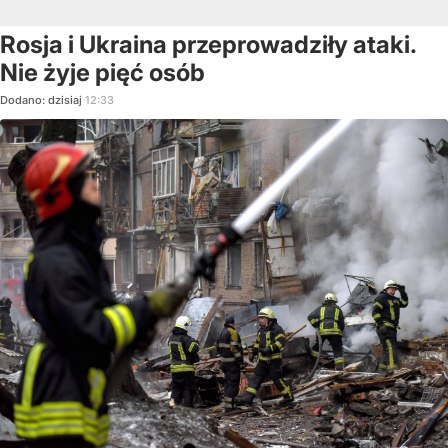
Rosja i Ukraina przeprowadziły ataki.
Nie żyje pięć osób
Dodano:
dzisiaj
12:33