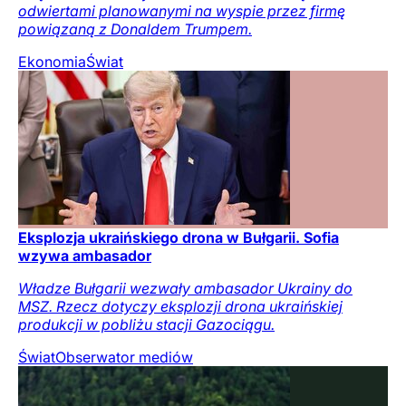
odwiertami planowanymi na wyspie przez firmę
powiązaną z Donaldem Trumpem.
Ekonomia
Świat
Eksplozja ukraińskiego drona w Bułgarii. Sofia
wzywa ambasador
Władze Bułgarii wezwały ambasador Ukrainy do
MSZ. Rzecz dotyczy eksplozji drona ukraińskiej
produkcji w pobliżu stacji Gazociągu.
Świat
Obserwator mediów