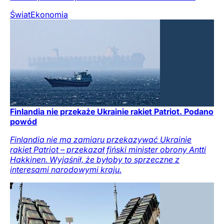
Świat
Ekonomia
Finlandia nie przekaże Ukrainie rakiet Patriot. Podano
powód
Finlandia nie ma zamiaru przekazywać Ukrainie
rakiet Patriot – przekazał fiński minister obrony Antti
Hakkinen. Wyjaśnił, że byłoby to sprzeczne z
interesami narodowymi kraju.