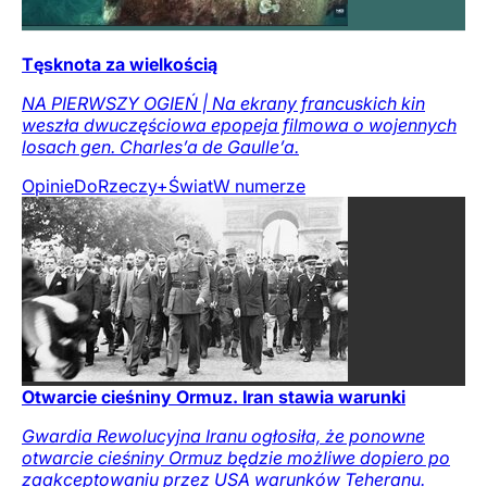
Tęsknota za wielkością
NA PIERWSZY OGIEŃ | Na ekrany francuskich kin
weszła dwuczęściowa epopeja filmowa o wojennych
losach gen. Charles’a de Gaulle’a.
Opinie
DoRzeczy+
Świat
W numerze
Otwarcie cieśniny Ormuz. Iran stawia warunki
Gwardia Rewolucyjna Iranu ogłosiła, że ponowne
otwarcie cieśniny Ormuz będzie możliwe dopiero po
zaakceptowaniu przez USA warunków Teheranu.