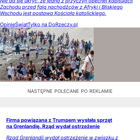
Nie da się ukryć, że jedną z przyczyn obecnej kapitulacji
Zachodu przed falą nachodźców z Afryki i Bliskiego
Wschodu jest postawa Kościoła katolickiego.
Opinie
Świat
Tylko na DoRzeczy.pl
Firma powiązana z Trumpem wysłała sprzęt
na Grenlandię. Rząd wydał ostrzeżenie
Rząd Grenlandii wydał ostrzeżenie w związku z