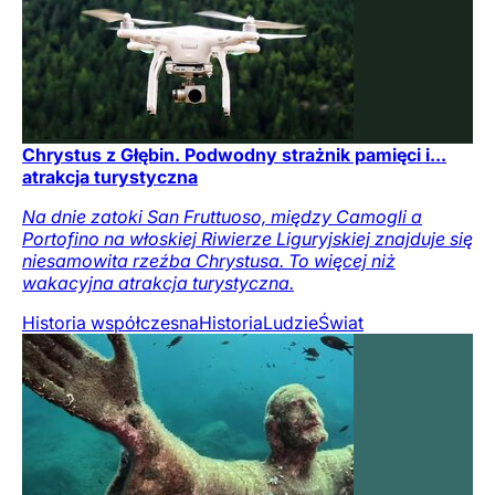
Chrystus z Głębin. Podwodny strażnik pamięci i...
atrakcja turystyczna
Na dnie zatoki San Fruttuoso, między Camogli a
Portofino na włoskiej Riwierze Liguryjskiej znajduje się
niesamowita rzeźba Chrystusa. To więcej niż
wakacyjna atrakcja turystyczna.
Historia współczesna
Historia
Ludzie
Świat