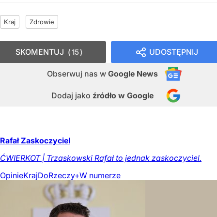
Kraj
Zdrowie
SKOMENTUJ
UDOSTĘPNIJ
15
Obserwuj nas
w
Google News
Dodaj jako
źródło w Google
Rafał Zaskoczyciel
ĆWIERKOT | Trzaskowski Rafał to jednak zaskoczyciel.
Opinie
Kraj
DoRzeczy+
W numerze