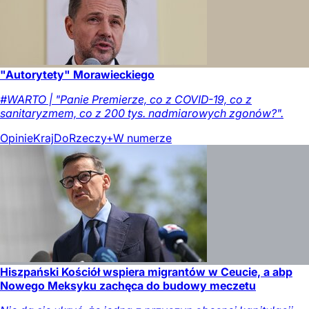
"Autorytety" Morawieckiego
#WARTO | "Panie Premierze, co z COVID-19, co z
sanitaryzmem, co z 200 tys. nadmiarowych zgonów?".
Opinie
Kraj
DoRzeczy+
W numerze
Hiszpański Kościół wspiera migrantów w Ceucie, a abp
Nowego Meksyku zachęca do budowy meczetu