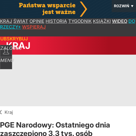
ROZWIŃ
▼
KRAJ
ŚWIAT
OPINIE
HISTORIA
TYGODNIK
KSIĄŻKI
WIDEO
DO
RZECZY+
WSPIERAJ
SUBSKRYBUJ
KRAJ
ZALOGUJ
MENU
Kraj
PGE Narodowy: Ostatniego dnia
zaszczepiono 3,3 tys. osób