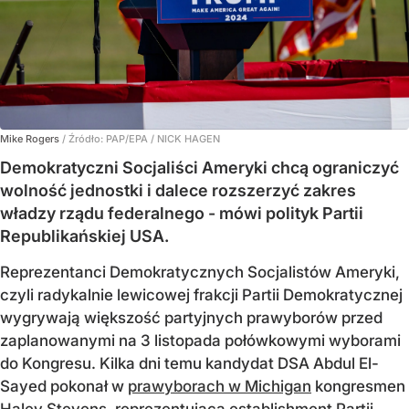
Mike Rogers
/ Źródło:
PAP/EPA
/
NICK HAGEN
Demokratyczni Socjaliści Ameryki chcą ograniczyć
wolność jednostki i dalece rozszerzyć zakres
władzy rządu federalnego - mówi polityk Partii
Republikańskiej USA.
Reprezentanci Demokratycznych Socjalistów Ameryki,
czyli radykalnie lewicowej frakcji Partii Demokratycznej
wygrywają większość partyjnych prawyborów przed
zaplanowanymi na 3 listopada połówkowymi wyborami
do Kongresu. Kilka dni temu kandydat DSA Abdul El-
Sayed pokonał w
prawyborach w Michigan
kongresmen