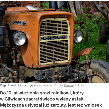
Ciągnik marki Ursus, zdjęcie ilustracyjne
/ Źródło:
Pixabay
/
eloneo
Do 10 lat więzienia grozi rolnikowi, który
w Gliwicach zaorał świeżo wylany asfalt.
Mężczyzna usłyszał już zarzuty, jest też wniosek