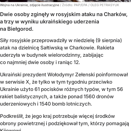
Wojna na Ukrainie, zdjęcie ilustracyjne
/ Źródło:
PAP/EPA
/
OLEG PETRASYUK
Dwie osoby zginęły w rosyjskim ataku na Charków,
a trzy w wyniku ukraińskiego uderzenia
na Biełgorod.
Siły rosyjskie przeprowadziły w niedzielę (9 sierpnia)
atak na dzielnicę Sałtiwską w Charkowie. Rakieta
uderzyła w budynek wielorodzinny, zabijając
co najmniej dwie osoby i raniąc 12.
Ukraiński prezydent Wołodymyr Zełenski poinformował
w serwisie X, że tylko w tym tygodniu przeciwko
Ukrainie użyto 61 pocisków różnych typów, w tym 56
rakiet balistycznych, a także ponad 1560 dronów
uderzeniowych i 1540 bomb lotniczych.
Podkreślił, że jego kraj potrzebuje więcej środków
obrony powietrznej i podziękował tym, którzy pomagają
Kijowowi.