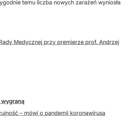
tygodnie temu liczba nowych zarażeń wyniosła
 Rady Medycznej przy premierze prof. Andrzej
a wygraną
 czujność – mówi o pandemii koronawirusa