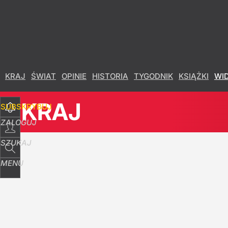
Udostępnij
13
Skomentuj
KRAJ
ŚWIAT
OPINIE
HISTORIA
TYGODNIK
KSIĄŻKI
WI
KRAJ
SUBSKRYBUJ
ZALOGUJ
SZUKAJ
MENU