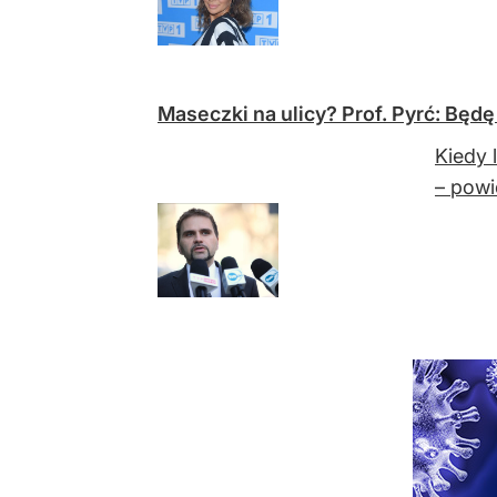
Maseczki na ulicy? Prof. Pyrć: Będę
Kiedy 
– powi