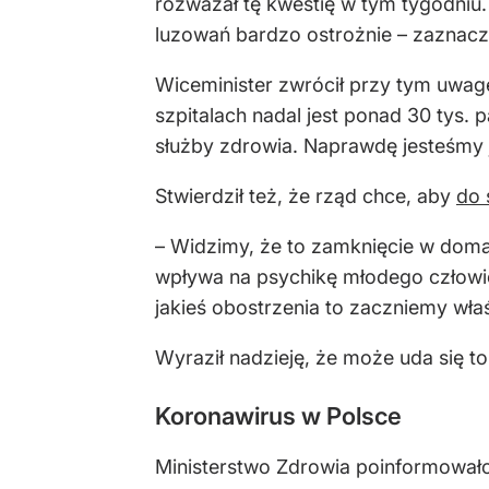
rozważał tę kwestię w tym tygodniu
luzowań bardzo ostrożnie – zaznacz
Wiceminister zwrócił przy tym uwagę
szpitalach nadal jest ponad 30 tys. 
służby zdrowia. Naprawdę jesteśmy j
Stwierdził też, że rząd chce, aby
do 
– Widzimy, że to zamknięcie w domac
wpływa na psychikę młodego człowie
jakieś obostrzenia to zaczniemy wła
Wyraził nadzieję, że może uda się to
Koronawirus w Polsce
Ministerstwo Zdrowia poinformowało 