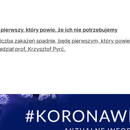
 pierwszy, który powie, że ich nie potrzebujemy
liczba zakażeń spadnie, będę pierwszym, który powi
edział prof. Krzysztof Pyrć.