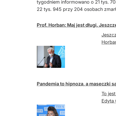
tygodniem informowano o 21 tys. 70
22 tys. 945 przy 204 osobach zmarł
Prof. Horban: Maj jest długi. Jeszc
Jeszcz
Horba
Pandemia to hipnoza, a maseczki są
To jes
Edyta 