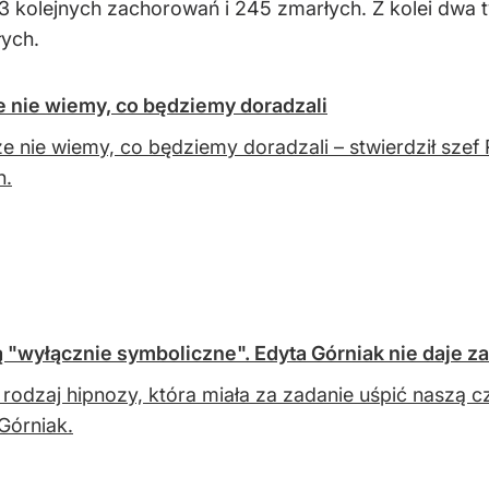
3 kolejnych zachorowań i 245 zmarłych. Z kolei dwa 
ych.
ze nie wiemy, co będziemy doradzali
e nie wiemy, co będziemy doradzali – stwierdził szef
n.
 "wyłącznie symboliczne". Edyta Górniak nie daje z
t rodzaj hipnozy, która miała za zadanie uśpić naszą
Górniak.