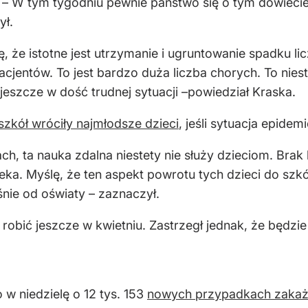
. – W tym tygodniu pewnie państwo się o tym dowieci
ył.
, że istotne jest utrzymanie i ugruntowanie spadku li
pacjentów. To jest bardzo duża liczba chorych. To niest
eszcze w dość trudnej sytuacji –powiedział Kraska.
szkół wróciły najmłodsze dzieci
, jeśli sytuacja epidem
h, ta nauka zdalna niestety nie służy dzieciom. Brak
ka. Myślę, że ten aspekt powrotu tych dzieci do szkó
śnie od oświaty – zaznaczył.
 robić jeszcze w kwietniu. Zastrzegł jednak, że będzie
w niedzielę o 12 tys. 153
nowych przypadkach zakaż