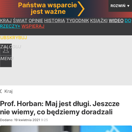
ROZWIŃ
▼
KRAJ
ŚWIAT
OPINIE
HISTORIA
TYGODNIK
KSIĄŻKI
WIDEO
DO
RZECZY+
WSPIERAJ
SUBSKRYBUJ
ZALOGUJ
MENU
Kraj
Prof. Horban: Maj jest długi. Jeszcze
nie wiemy, co będziemy doradzali
Dodano:
19
kwietnia
2021
9:25