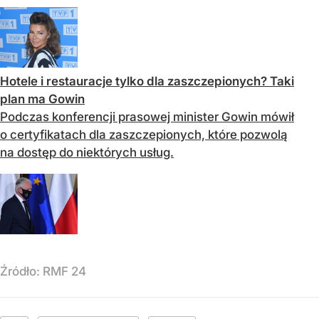
Hotele i restauracje tylko dla zaszczepionych? Taki
plan ma Gowin
Podczas konferencji prasowej minister Gowin mówił
o certyfikatach dla zaszczepionych, które pozwolą
na dostęp do niektórych usług.
Źródło:
RMF 24