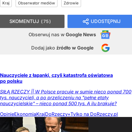
Kraj
Obserwator mediów
Zdrowie
SKOMENTUJ
UDOSTĘPNIJ
75
Obserwuj nas
w
Google News
Dodaj jako
źródło w Google
Nauczyciele z łapanki, czyli katastrofa oświatowa
po polsku
SIŁĄ RZECZY || W Polsce pracuje w sumie nieco ponad 700
tys. nauczycieli, a po przeliczeniu na "pełne etaty
nauczycielskie" – nieco ponad 500 tys. A ilu brakuje?
Opinie
Ekonomia
Kraj
DoRzeczy+
Tylko na DoRzeczy.pl