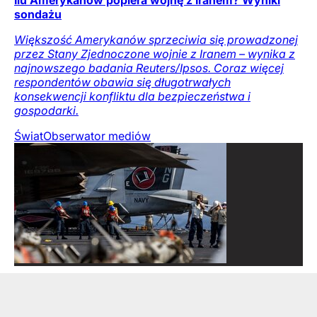
sondażu
Większość Amerykanów sprzeciwia się prowadzonej
przez Stany Zjednoczone wojnie z Iranem – wynika z
najnowszego badania Reuters/Ipsos. Coraz więcej
respondentów obawia się długotrwałych
konsekwencji konfliktu dla bezpieczeństwa i
gospodarki.
Świat
Obserwator mediów