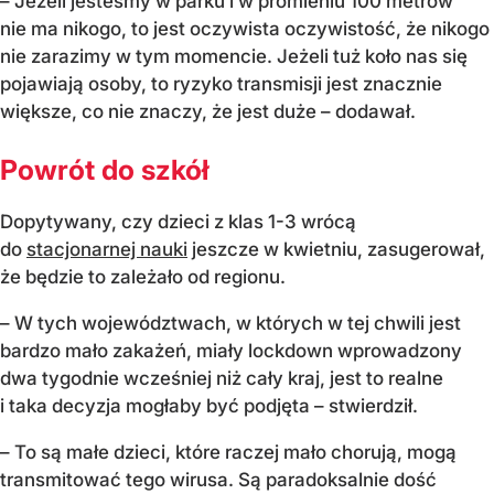
– Jeżeli jesteśmy w parku i w promieniu 100 metrów
nie ma nikogo, to jest oczywista oczywistość, że nikogo
nie zarazimy w tym momencie. Jeżeli tuż koło nas się
pojawiają osoby, to ryzyko transmisji jest znacznie
większe, co nie znaczy, że jest duże – dodawał.
Powrót do szkół
Dopytywany, czy dzieci z klas 1-3 wrócą
do
stacjonarnej nauki
jeszcze w kwietniu, zasugerował,
że będzie to zależało od regionu.
– W tych województwach, w których w tej chwili jest
bardzo mało zakażeń, miały lockdown wprowadzony
dwa tygodnie wcześniej niż cały kraj, jest to realne
i taka decyzja mogłaby być podjęta – stwierdził.
– To są małe dzieci, które raczej mało chorują, mogą
transmitować tego wirusa. Są paradoksalnie dość