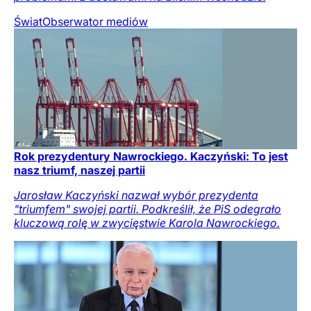
Świat
Obserwator mediów
Rok prezydentury Nawrockiego. Kaczyński: To jest
nasz triumf, naszej partii
Jarosław Kaczyński nazwał wybór prezydenta
"triumfem" swojej partii. Podkreślił, że PiS odegrało
kluczową rolę w zwycięstwie Karola Nawrockiego.