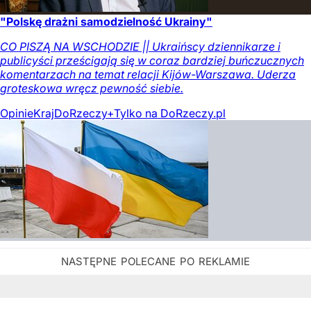
"Polskę drażni samodzielność Ukrainy"
CO PISZĄ NA WSCHODZIE || Ukraińscy dziennikarze i
publicyści prześcigają się w coraz bardziej buńczucznych
komentarzach na temat relacji Kijów-Warszawa. Uderza
groteskowa wręcz pewność siebie.
Opinie
Kraj
DoRzeczy+
Tylko na DoRzeczy.pl