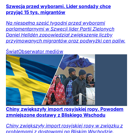
Szwecja przed wyborami. Lider sondaży chce
przyjąć 15 tys. migrantów
Na niespełna sześć tygodni przed wyborami
parlamentarnymi w Szwecji lider Partii Zielonych
Daniel Helldén zapowiedział zwiększenie liczby
przyjmowanych migrantów oraz podwyżki cen paliw.
Świat
Obserwator mediów
Chiny zwiększyły import rosyjskiej ropy. Powodem
zmniejszone dostawy z Bliskiego Wschodu
Chiny zwiększyły import rosyjskiej ropy w związku z
problemami z dostawami na Bliskim Wschodzie.