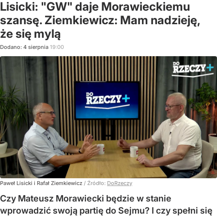
Lisicki: "GW" daje Morawieckiemu
szansę. Ziemkiewicz: Mam nadzieję,
że się mylą
Dodano:
4
sierpnia
19:00
Paweł Lisicki i Rafał Ziemkiewicz
/ Źródło:
DoRzeczy
Czy Mateusz Morawiecki będzie w stanie
wprowadzić swoją partię do Sejmu? I czy spełni się