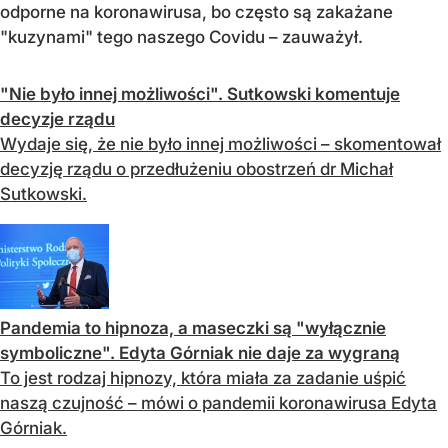
odporne na koronawirusa, bo często są zakażane
"kuzynami" tego naszego Covidu – zauważył.
"Nie było innej możliwości". Sutkowski komentuje
decyzje rządu
Wydaje się, że nie było innej możliwości – skomentował
decyzję rządu o przedłużeniu obostrzeń dr Michał
Sutkowski.
Pandemia to hipnoza, a maseczki są "wyłącznie
symboliczne". Edyta Górniak nie daje za wygraną
To jest rodzaj hipnozy, która miała za zadanie uśpić
naszą czujność – mówi o pandemii koronawirusa Edyta
Górniak.