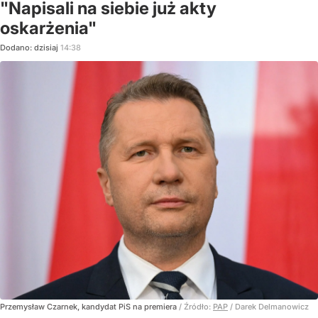
"Napisali na siebie już akty
oskarżenia"
Dodano:
dzisiaj
14:38
Przemysław Czarnek, kandydat PiS na premiera
/ Źródło:
PAP
/
Darek Delmanowicz