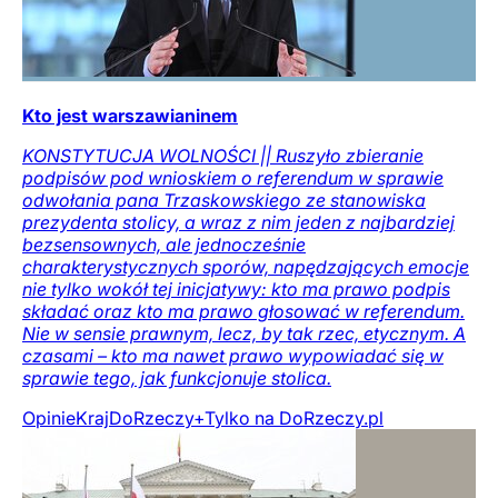
Kto jest warszawianinem
KONSTYTUCJA WOLNOŚCI || Ruszyło zbieranie
podpisów pod wnioskiem o referendum w sprawie
odwołania pana Trzaskowskiego ze stanowiska
prezydenta stolicy, a wraz z nim jeden z najbardziej
bezsensownych, ale jednocześnie
charakterystycznych sporów, napędzających emocje
nie tylko wokół tej inicjatywy: kto ma prawo podpis
składać oraz kto ma prawo głosować w referendum.
Nie w sensie prawnym, lecz, by tak rzec, etycznym. A
czasami – kto ma nawet prawo wypowiadać się w
sprawie tego, jak funkcjonuje stolica.
Opinie
Kraj
DoRzeczy+
Tylko na DoRzeczy.pl