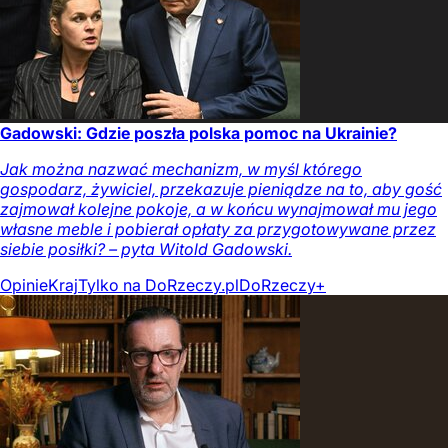
Gadowski: Gdzie poszła polska pomoc na Ukrainie?
Jak można nazwać mechanizm, w myśl którego
gospodarz, żywiciel, przekazuje pieniądze na to, aby gość
zajmował kolejne pokoje, a w końcu wynajmował mu jego
własne meble i pobierał opłaty za przygotowywane przez
siebie posiłki? – pyta Witold Gadowski.
Opinie
Kraj
Tylko na DoRzeczy.pl
DoRzeczy+