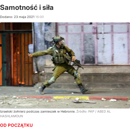
Samotność i siła
Dodano:
23
maja
2021
16:00
Izraelski żołnierz podczas zamieszek w Hebronie.
Źródło:
PAP
/
ABED AL
HASHLAMOUN
OD POCZĄTKU