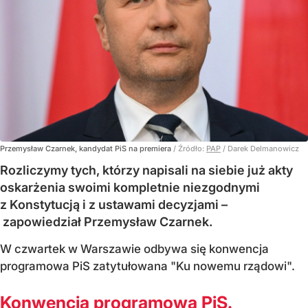
Przemysław Czarnek, kandydat PiS na premiera
/ Źródło:
PAP
/
Darek Delmanowicz
Rozliczymy tych, którzy napisali na siebie już akty
oskarżenia swoimi kompletnie niezgodnymi
z Konstytucją i z ustawami decyzjami –
zapowiedział Przemysław Czarnek.
W czwartek w Warszawie odbywa się konwencja
programowa PiS zatytułowana "Ku nowemu rządowi".
Konwencja programowa PiS.