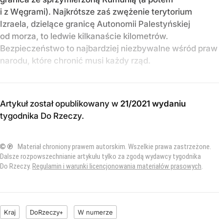
i z Węgrami). Najkrótsze zaś zwężenie terytorium
Izraela, dzielące granicę Autonomii Palestyńskiej
od morza, to ledwie kilkanaście kilometrów.
Bezpieczeństwo to najbardziej niezbywalne wśród praw
narodu, które chronić musi każdy rząd.
Artykuł został opublikowany w
21/2021 wydaniu
tygodnika Do Rzeczy
.
© ℗
Materiał chroniony prawem autorskim. Wszelkie prawa zastrzeżone.
Dalsze rozpowszechnianie artykułu tylko za zgodą wydawcy tygodnika
Do Rzeczy.
Regulamin i warunki licencjonowania materiałów prasowych
.
Kraj
DoRzeczy+
W numerze