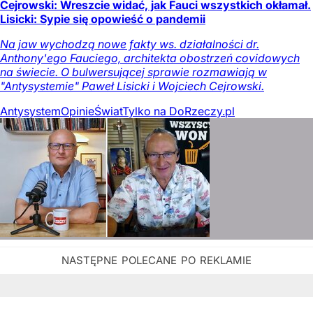
Cejrowski: Wreszcie widać, jak Fauci wszystkich okłamał.
Lisicki: Sypie się opowieść o pandemii
Na jaw wychodzą nowe fakty ws. działalności dr.
Anthony'ego Fauciego, architekta obostrzeń covidowych
na świecie. O bulwersującej sprawie rozmawiają w
"Antysystemie" Paweł Lisicki i Wojciech Cejrowski.
Antysystem
Opinie
Świat
Tylko na DoRzeczy.pl