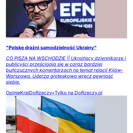
"Polskę drażni samodzielność Ukrainy"
CO PISZĄ NA WSCHODZIE || Ukraińscy dziennikarze i
publicyści prześcigają się w coraz bardziej
buńczucznych komentarzach na temat relacji Kijów-
Warszawa. Uderza groteskowa wręcz pewność
siebie.
Opinie
Kraj
DoRzeczy+
Tylko na DoRzeczy.pl