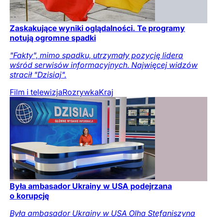
Zaskakujące wyniki oglądalności. Te programy
notują ogromne spadki
"Fakty", mimo spadku, utrzymały pozycję lidera
wśród serwisów informacyjnych. Najwięcej widzów
stracił "Dzisiaj".
Film i telewizja
Rozrywka
Kraj
Była ambasador Ukrainy w USA podejrzana
o korupcję
Była ambasador Ukrainy w USA Olha Stefaniszyna