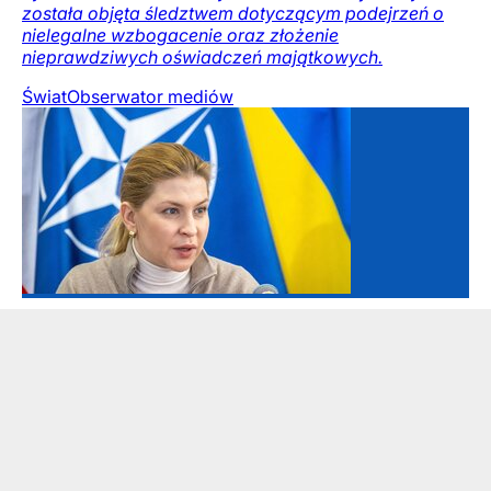
została objęta śledztwem dotyczącym podejrzeń o
nielegalne wzbogacenie oraz złożenie
nieprawdziwych oświadczeń majątkowych.
Świat
Obserwator mediów