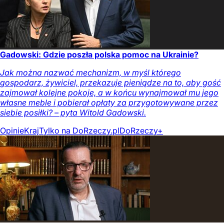
Gadowski: Gdzie poszła polska pomoc na Ukrainie?
Jak można nazwać mechanizm, w myśl którego
gospodarz, żywiciel, przekazuje pieniądze na to, aby gość
zajmował kolejne pokoje, a w końcu wynajmował mu jego
własne meble i pobierał opłaty za przygotowywane przez
siebie posiłki? – pyta Witold Gadowski.
Opinie
Kraj
Tylko na DoRzeczy.pl
DoRzeczy+