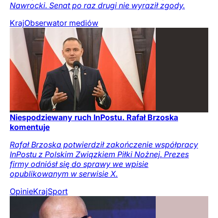
Nawrocki. Senat po raz drugi nie wyraził zgody.
Kraj
Obserwator mediów
Niespodziewany ruch InPostu. Rafał Brzoska
komentuje
Rafał Brzoska potwierdził zakończenie współpracy
InPostu z Polskim Związkiem Piłki Nożnej. Prezes
firmy odniósł się do sprawy we wpisie
opublikowanym w serwisie X.
Opinie
Kraj
Sport