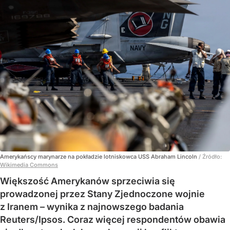
Amerykańscy marynarze na pokładzie lotniskowca USS Abraham Lincoln
/ Źródło:
Wikimedia Commons
Większość Amerykanów sprzeciwia się
prowadzonej przez Stany Zjednoczone wojnie
z Iranem – wynika z najnowszego badania
Reuters/Ipsos. Coraz więcej respondentów obawia