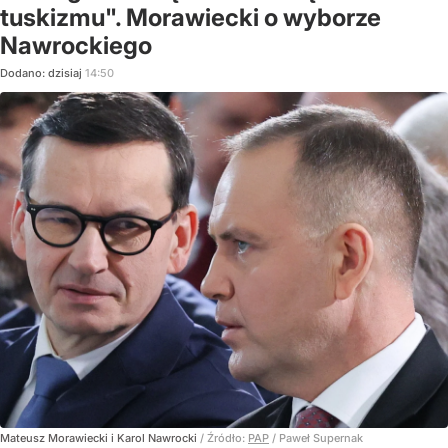
tuskizmu". Morawiecki o wyborze
Nawrockiego
Dodano:
dzisiaj
14:50
Mateusz Morawiecki i Karol Nawrocki
/ Źródło:
PAP
/
Paweł Supernak