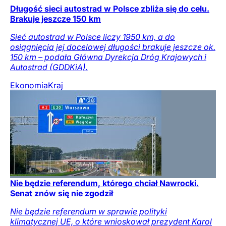
Długość sieci autostrad w Polsce zbliża się do celu.
Brakuje jeszcze 150 km
Sieć autostrad w Polsce liczy 1950 km, a do
osiągnięcia jej docelowej długości brakuje jeszcze ok.
150 km – podała Główna Dyrekcja Dróg Krajowych i
Autostrad (GDDKiA).
Ekonomia
Kraj
Nie będzie referendum, którego chciał Nawrocki.
Senat znów się nie zgodził
Nie będzie referendum w sprawie polityki
klimatycznej UE, o które wnioskował prezydent Karol