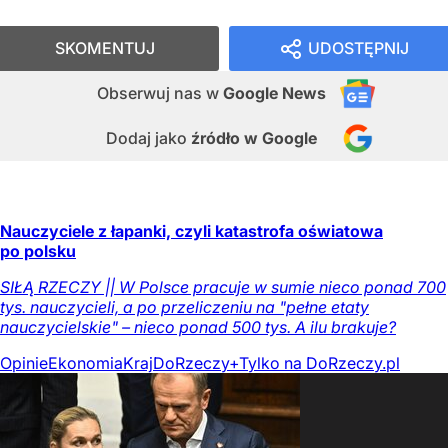
SKOMENTUJ
UDOSTĘPNIJ
Obserwuj nas
w
Google News
Dodaj jako
źródło w Google
Nauczyciele z łapanki, czyli katastrofa oświatowa
po polsku
SIŁĄ RZECZY || W Polsce pracuje w sumie nieco ponad 700
tys. nauczycieli, a po przeliczeniu na "pełne etaty
nauczycielskie" – nieco ponad 500 tys. A ilu brakuje?
Opinie
Ekonomia
Kraj
DoRzeczy+
Tylko na DoRzeczy.pl