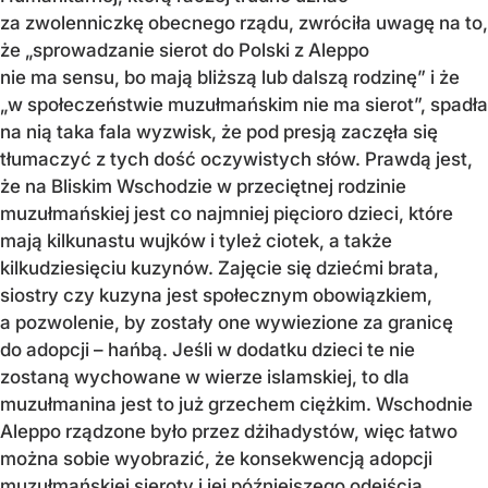
za zwolenniczkę obecnego rządu, zwróciła uwagę na to,
że „sprowadzanie sierot do Polski z Aleppo
nie ma sensu, bo mają bliższą lub dalszą rodzinę” i że
„w społeczeństwie muzułmańskim nie ma sierot”, spadła
na nią taka fala wyzwisk, że pod presją zaczęła się
tłumaczyć z tych dość oczywistych słów. Prawdą jest,
że na Bliskim Wschodzie w przeciętnej rodzinie
muzułmańskiej jest co najmniej pięcioro dzieci, które
mają kilkunastu wujków i tyleż ciotek, a także
kilkudziesięciu kuzynów. Zajęcie się dziećmi brata,
siostry czy kuzyna jest społecznym obowiązkiem,
a pozwolenie, by zostały one wywiezione za granicę
do adopcji – hańbą. Jeśli w dodatku dzieci te nie
zostaną wychowane w wierze islamskiej, to dla
muzułmanina jest to już grzechem ciężkim. Wschodnie
Aleppo rządzone było przez dżihadystów, więc łatwo
można sobie wyobrazić, że konsekwencją adopcji
muzułmańskiej sieroty i jej późniejszego odejścia