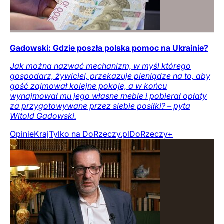
Gadowski: Gdzie poszła polska pomoc na Ukrainie?
Jak można nazwać mechanizm, w myśl którego
gospodarz, żywiciel, przekazuje pieniądze na to, aby
gość zajmował kolejne pokoje, a w końcu
wynajmował mu jego własne meble i pobierał opłaty
za przygotowywane przez siebie posiłki? – pyta
Witold Gadowski.
Opinie
Kraj
Tylko na DoRzeczy.pl
DoRzeczy+