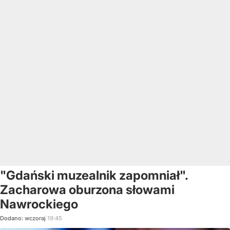
"Gdański muzealnik zapomniał".
Zacharowa oburzona słowami
Nawrockiego
Dodano:
wczoraj
19:45