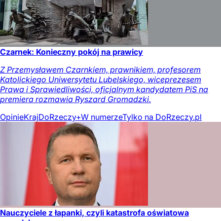
Czarnek: Konieczny pokój na prawicy
Z Przemysławem Czarnkiem, prawnikiem, profesorem
Katolickiego Uniwersytetu Lubelskiego, wiceprezesem
Prawa i Sprawiedliwości, oficjalnym kandydatem PiS na
premiera rozmawia Ryszard Gromadzki.
Opinie
Kraj
DoRzeczy+
W numerze
Tylko na DoRzeczy.pl
Nauczyciele z łapanki, czyli katastrofa oświatowa