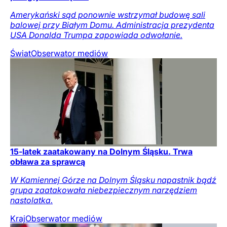
Amerykański sąd ponownie wstrzymał budowę sali
balowej przy Białym Domu. Administracja prezydenta
USA Donalda Trumpa zapowiada odwołanie.
Świat
Obserwator mediów
15-latek zaatakowany na Dolnym Śląsku. Trwa
obława za sprawcą
W Kamiennej Górze na Dolnym Śląsku napastnik bądź
grupa zaatakowała niebezpiecznym narzędziem
nastolatka.
Kraj
Obserwator mediów