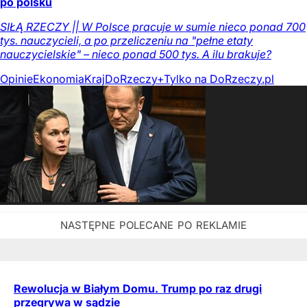
po polsku
SIŁĄ RZECZY || W Polsce pracuje w sumie nieco ponad 700
tys. nauczycieli, a po przeliczeniu na "pełne etaty
nauczycielskie" – nieco ponad 500 tys. A ilu brakuje?
Opinie
Ekonomia
Kraj
DoRzeczy+
Tylko na DoRzeczy.pl
Rewolucja w Białym Domu. Trump po raz drugi
przegrywa w sądzie