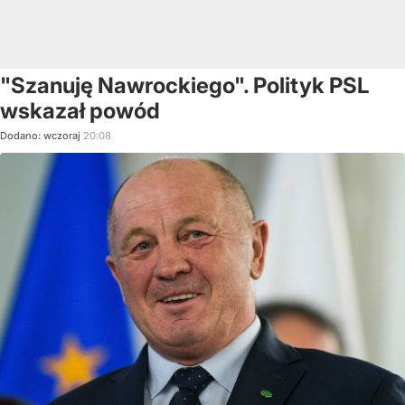
"Szanuję Nawrockiego". Polityk PSL
wskazał powód
Dodano:
wczoraj
20:08