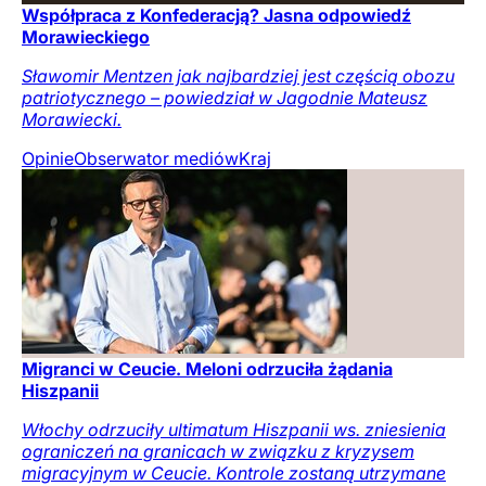
Współpraca z Konfederacją? Jasna odpowiedź
Morawieckiego
Sławomir Mentzen jak najbardziej jest częścią obozu
patriotycznego – powiedział w Jagodnie Mateusz
Morawiecki.
Opinie
Obserwator mediów
Kraj
Migranci w Ceucie. Meloni odrzuciła żądania
Hiszpanii
Włochy odrzuciły ultimatum Hiszpanii ws. zniesienia
ograniczeń na granicach w związku z kryzysem
migracyjnym w Ceucie. Kontrole zostaną utrzymane