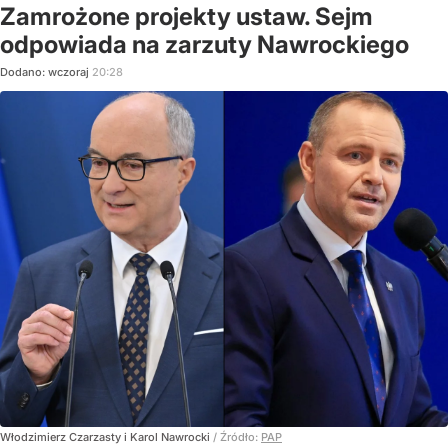
Zamrożone projekty ustaw. Sejm
odpowiada na zarzuty Nawrockiego
Dodano:
wczoraj
20:28
Włodzimierz Czarzasty i Karol Nawrocki
/ Źródło:
PAP