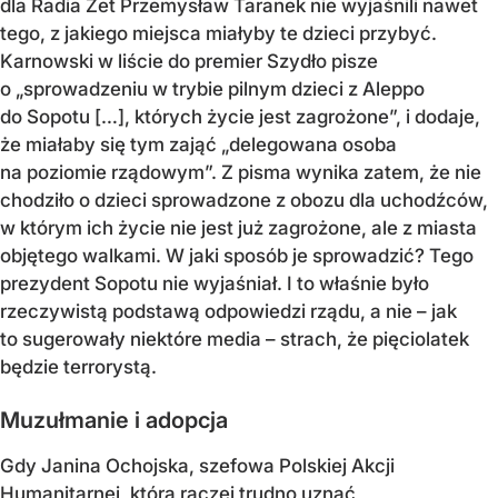
dla Radia Zet Przemysław Taranek nie wyjaśnili nawet
tego, z jakiego miejsca miałyby te dzieci przybyć.
Karnowski w liście do premier Szydło pisze
o „sprowadzeniu w trybie pilnym dzieci z Aleppo
do Sopotu […], których życie jest zagrożone”, i dodaje,
że miałaby się tym zająć „delegowana osoba
na poziomie rządowym”. Z pisma wynika zatem, że nie
chodziło o dzieci sprowadzone z obozu dla uchodźców,
w którym ich życie nie jest już zagrożone, ale z miasta
objętego walkami. W jaki sposób je sprowadzić? Tego
prezydent Sopotu nie wyjaśniał. I to właśnie było
rzeczywistą podstawą odpowiedzi rządu, a nie – jak
to sugerowały niektóre media – strach, że pięciolatek
będzie terrorystą.
Muzułmanie i adopcja
Gdy Janina Ochojska, szefowa Polskiej Akcji
Humanitarnej, którą raczej trudno uznać