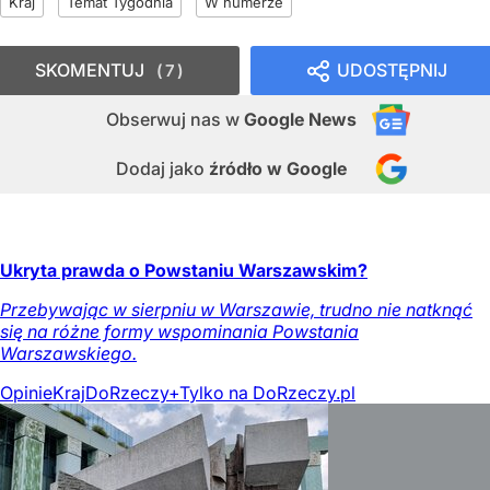
Kraj
Temat Tygodnia
W numerze
SKOMENTUJ
UDOSTĘPNIJ
7
Obserwuj nas
w
Google News
Dodaj jako
źródło w Google
Ukryta prawda o Powstaniu Warszawskim?
Przebywając w sierpniu w Warszawie, trudno nie natknąć
się na różne formy wspominania Powstania
Warszawskiego.
Opinie
Kraj
DoRzeczy+
Tylko na DoRzeczy.pl