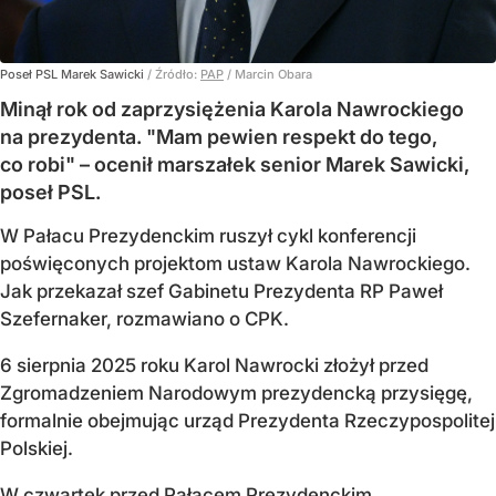
Poseł PSL Marek Sawicki
/ Źródło:
PAP
/
Marcin Obara
Minął rok od zaprzysiężenia Karola Nawrockiego
na prezydenta. "Mam pewien respekt do tego,
co robi" – ocenił marszałek senior Marek Sawicki,
poseł PSL.
W Pałacu Prezydenckim ruszył cykl konferencji
poświęconych projektom ustaw Karola Nawrockiego.
Jak przekazał szef Gabinetu Prezydenta RP Paweł
Szefernaker, rozmawiano o CPK.
6 sierpnia 2025 roku Karol Nawrocki złożył przed
Zgromadzeniem Narodowym prezydencką przysięgę,
formalnie obejmując urząd Prezydenta Rzeczypospolitej
Polskiej.
W czwartek przed Pałacem Prezydenckim