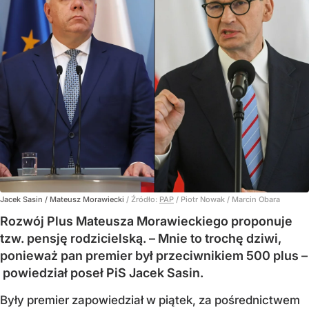
Jacek Sasin / Mateusz Morawiecki
/ Źródło:
PAP
/
Piotr Nowak / Marcin Obara
Rozwój Plus Mateusza Morawieckiego proponuje
tzw. pensję rodzicielską. – Mnie to trochę dziwi,
ponieważ pan premier był przeciwnikiem 500 plus –
powiedział poseł PiS Jacek Sasin.
Były premier zapowiedział w piątek, za pośrednictwem