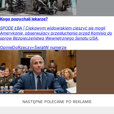
Kogo popychali lekarze?
SPODE ŁBA | Ciekawym widowiskiem cieszyć się mogli
Amerykanie, obserwujący przesłuchania przed Komisją do
spraw Bezpieczeństwa Wewnętrznego Senatu USA.
Opinie
DoRzeczy+
Świat
W numerze