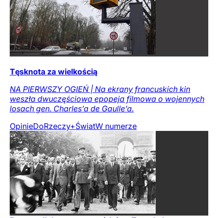
Tęsknota za wielkością
NA PIERWSZY OGIEŃ | Na ekrany francuskich kin
weszła dwuczęściowa epopeja filmowa o wojennych
losach gen. Charles’a de Gaulle’a.
Opinie
DoRzeczy+
Świat
W numerze