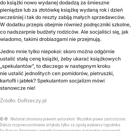
do książki nowo wydanej dodadzą za śmieszne
pieniądze lub za złotówkę książkę wydaną rok i dzień
wcześniej i tak do reszty zabiją małych sprzedawców.
W dodatku przepis obejmie również podręczniki szkolne,
co nadszarpnie budżety rodziców. Ale socjaliści się, jak
wiadomo, takimi drobiazgami nie przejmują.
Jedno mnie tylko niepokoi: skoro można odgórnie
ustalić stałą cenę książki, żeby ukarać książkowych
„spekulantów”, to dlaczego w następnym kroku
nie ustalić jednolitych cen pomidorów, pietruszki,
kartofli i jabłek? Spekulantom socjalizm mówi
stanowcze nie!
Źródło:
DoRzeczy.pl
© ℗
Materiał chroniony prawem autorskim. Wszelkie prawa zastrzeżone.
Dalsze rozpowszechnianie artykułu tylko za zgodą wydawcy tygodnika
Do Rzeczy.
Regulamin i warunki licencjonowania materiałów prasowych
.