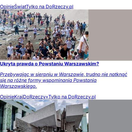
Opinie
Świat
Tylko na DoRzeczy.pl
Ukryta prawda o Powstaniu Warszawskim?
Przebywając w sierpniu w Warszawie, trudno nie natknąć
się na różne formy wspominania Powstania
Warszawskiego.
Opinie
Kraj
DoRzeczy+
Tylko na DoRzeczy.pl