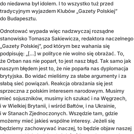
do niedawna był idolem. I to wszystko tuż przed
tradycyjnym wyjazdem Klubów „Gazety Polskiej”
do Budapesztu.
Odnotować wypada więc nadzwyczaj rozsądne
stanowisko Tomasza Sakiewicza, redaktora naczelnego
„Gazety Polskiej”, pod którym bez wahania się
podpisuję: „[…] w polityce nie wolno się obrażać. To,
że Orban nas nie poparł, to jest nasz błąd. Tak samo jak
naszym błędem jest to, że nie poparła nas dyplomacja
brytyjska. Bo widać mieliśmy za słabe argumenty i za
słabą sieć powiązań. Reakcja obrażania się jest
sprzeczna z polskim interesem narodowym. Musimy
mieć sojuszników, musimy ich szukać i na Węgrzech,
i w Wielkiej Brytanii, i wśród Bałtów, i na Ukrainie,
i w Stanach Zjednoczonych. Wszędzie tam, gdzie
możemy mieć jakieś wspólne interesy. Jeżeli się
będziemy zachowywać inaczej, to będzie objaw naszej