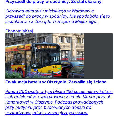
Przyszedł do pracy w spódnicy. Został ukarany
Kierowca autobusu miejskiego w Warszawie
przyszedł do pracy w spódnicy. Nie spodobało się to
inspektorom z Zarządu Transportu Miejskiego.
Ekonomia
Kraj
Ewakuacja hotelu w Olsztynie. Zawaliła się ściana
Ponad 200 osób, w tym blisko 150 uczestników kolonii
i ich opiekunów, ewakuowano z hotelu Manor przy ul.
Kanarkowej w Olsztynie. Podczas prowadzonych
przy budynku prac budowlanych doszło do
uszkodzenia jednej z zewnętrznych ścian.