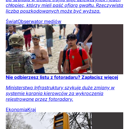
chłopiec, którzy mieli paść ofiarą gwałtu. Rzeczywista
liczba poszkodowanych może być wyższa.
Świat
Obserwator mediów
Nie odbierzesz listu z fotoradaru? Zapłacisz więcej
Ministerstwo Infrastruktury szykuje duże zmiany w
systemie karania kierowców za wykroczenia
rejestrowane przez fotoradary.
Ekonomia
Kraj