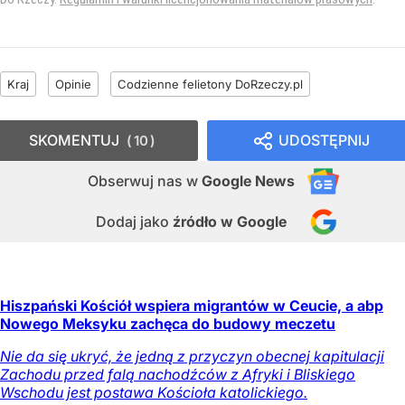
Kraj
Opinie
Codzienne felietony DoRzeczy.pl
SKOMENTUJ
UDOSTĘPNIJ
10
Obserwuj nas
w
Google News
Dodaj jako
źródło w Google
Hiszpański Kościół wspiera migrantów w Ceucie, a abp
Nowego Meksyku zachęca do budowy meczetu
Nie da się ukryć, że jedną z przyczyn obecnej kapitulacji
Zachodu przed falą nachodźców z Afryki i Bliskiego
Wschodu jest postawa Kościoła katolickiego.