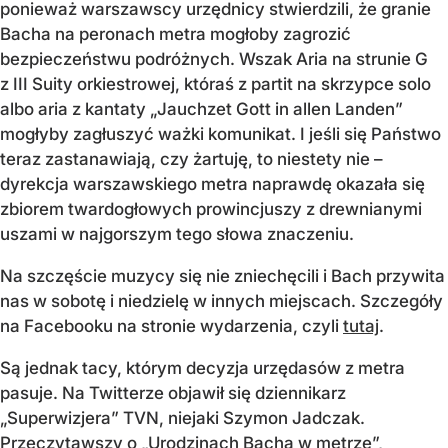
ponieważ warszawscy urzędnicy stwierdzili, że granie
Bacha na peronach metra mogłoby zagrozić
bezpieczeństwu podróżnych. Wszak Aria na strunie G
z III Suity orkiestrowej, któraś z partit na skrzypce solo
albo aria z kantaty „Jauchzet Gott in allen Landen”
mogłyby zagłuszyć ważki komunikat. I jeśli się Państwo
teraz zastanawiają, czy żartuję, to niestety nie –
dyrekcja warszawskiego metra naprawdę okazała się
zbiorem twardogłowych prowincjuszy z drewnianymi
uszami w najgorszym tego słowa znaczeniu.
Na szczęście muzycy się nie zniechęcili i Bach przywita
nas w sobotę i niedzielę w innych miejscach. Szczegóły
na Facebooku na stronie wydarzenia, czyli
tutaj
.
Są jednak tacy, którym decyzja urzędasów z metra
pasuje. Na Twitterze objawił się dziennikarz
„Superwizjera” TVN, niejaki Szymon Jadczak.
Przeczytawszy o „Urodzinach Bacha w metrze”,