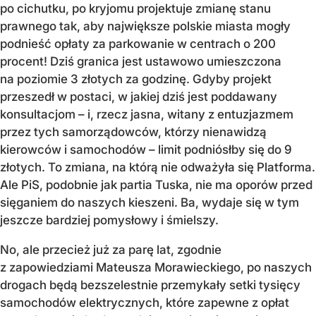
po cichutku, po kryjomu projektuje zmianę stanu
prawnego tak, aby największe polskie miasta mogły
podnieść opłaty za parkowanie w centrach o 200
procent! Dziś granica jest ustawowo umieszczona
na poziomie 3 złotych za godzinę. Gdyby projekt
przeszedł w postaci, w jakiej dziś jest poddawany
konsultacjom – i, rzecz jasna, witany z entuzjazmem
przez tych samorządowców, którzy nienawidzą
kierowców i samochodów – limit podniósłby się do 9
złotych. To zmiana, na którą nie odważyła się Platforma.
Ale PiS, podobnie jak partia Tuska, nie ma oporów przed
sięganiem do naszych kieszeni. Ba, wydaje się w tym
jeszcze bardziej pomysłowy i śmielszy.
No, ale przecież już za parę lat, zgodnie
z zapowiedziami Mateusza Morawieckiego, po naszych
drogach będą bezszelestnie przemykały setki tysięcy
samochodów elektrycznych, które zapewne z opłat