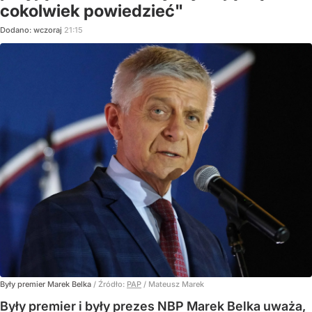
cokolwiek powiedzieć"
Dodano:
wczoraj
21:15
Były premier Marek Belka
/ Źródło:
PAP
/
Mateusz Marek
Były premier i były prezes NBP Marek Belka uważa,