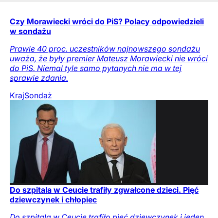
Czy Morawiecki wróci do PiS? Polacy odpowiedzieli
w sondażu
Prawie 40 proc. uczestników najnowszego sondażu
uważa, że były premier Mateusz Morawiecki nie wróci
do PiS. Niemal tyle samo pytanych nie ma w tej
sprawie zdania.
Kraj
Sondaż
Do szpitala w Ceucie trafiły zgwałcone dzieci. Pięć
dziewczynek i chłopiec
Do szpitala w Ceucie trafiło pięć dziewczynek i jeden