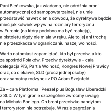
Pani Bieńkowska, jak wiadomo, nie odróżnia broni
automatycznej od samopowtarzalnej, nie umie
przedstawić nawet cienia dowodu, że dyrektywa będzie
mieć jakikolwiek wpływ na rozmiary terroryzmu
w Europie (na który podobno ma być reakcją),
a pistoletu nigdy nie miała w ręku. Ale to jej ani trochę
nie przeszkadza w ograniczaniu naszej wolności.
Warto natomiast zapamiętać, kto był przeciw, a kto
za spośród Polaków. Przeciw dyrektywie – cała
delegacja PiS, Partia Wolność, Kongres Nowej Prawicy
oraz, co ciekawe, SLD (prócz jednej osoby)
oraz samotny rodzynek z PO Adam Szejnfeld.
Za – cała Platforma i Peezel plus Bogusław Liberadzki
z SLD. W tym gronie szczególnie zwróćmy uwagę
na Michała Boniego. On broni przeciwko bandytom
i terrorystom nie potrzebuje. W razie zagrożenia