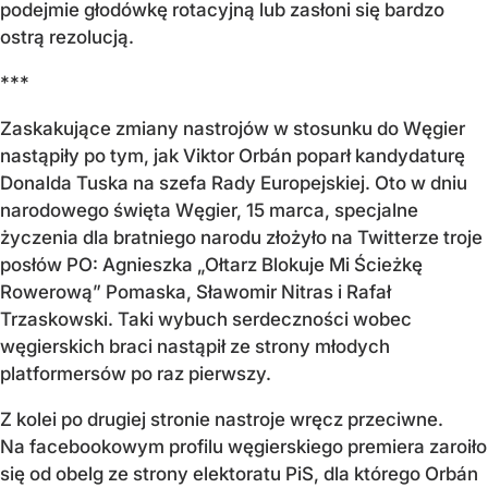
podejmie głodówkę rotacyjną lub zasłoni się bardzo
ostrą rezolucją.
***
Zaskakujące zmiany nastrojów w stosunku do Węgier
nastąpiły po tym, jak Viktor Orbán poparł kandydaturę
Donalda Tuska na szefa Rady Europejskiej. Oto w dniu
narodowego święta Węgier, 15 marca, specjalne
życzenia dla bratniego narodu złożyło na Twitterze troje
posłów PO: Agnieszka „Ołtarz Blokuje Mi Ścieżkę
Rowerową” Pomaska, Sławomir Nitras i Rafał
Trzaskowski. Taki wybuch serdeczności wobec
węgierskich braci nastąpił ze strony młodych
platformersów po raz pierwszy.
Z kolei po drugiej stronie nastroje wręcz przeciwne.
Na facebookowym profilu węgierskiego premiera zaroiło
się od obelg ze strony elektoratu PiS, dla którego Orbán