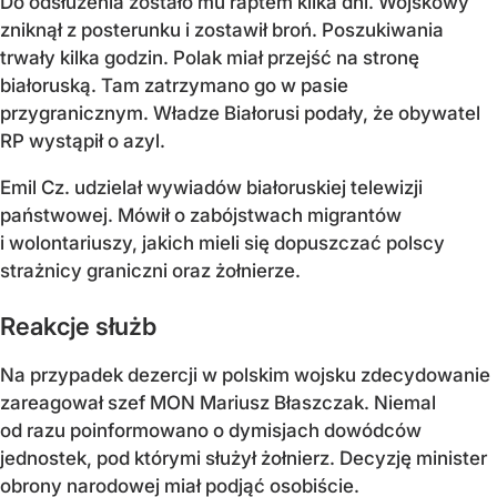
Do odsłużenia zostało mu raptem kilka dni. Wojskowy
zniknął z posterunku i zostawił broń. Poszukiwania
trwały kilka godzin. Polak miał przejść na stronę
białoruską. Tam zatrzymano go w pasie
przygranicznym. Władze Białorusi podały, że obywatel
RP wystąpił o azyl.
Emil Cz. udzielał wywiadów białoruskiej telewizji
państwowej. Mówił o zabójstwach migrantów
i wolontariuszy, jakich mieli się dopuszczać polscy
strażnicy graniczni oraz żołnierze.
Reakcje służb
Na przypadek dezercji w polskim wojsku zdecydowanie
zareagował szef MON Mariusz Błaszczak. Niemal
od razu poinformowano o dymisjach dowódców
jednostek, pod którymi służył żołnierz. Decyzję minister
obrony narodowej miał podjąć osobiście.