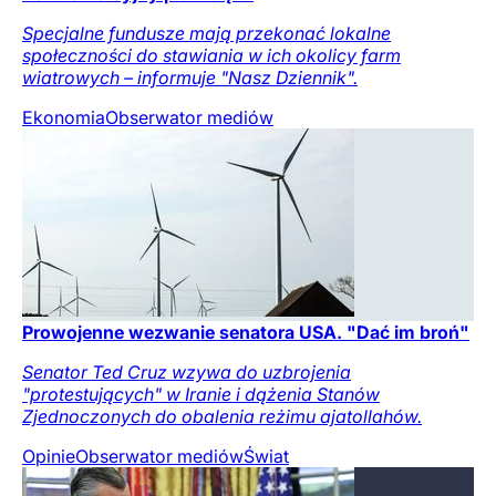
Specjalne fundusze mają przekonać lokalne
społeczności do stawiania w ich okolicy farm
wiatrowych – informuje "Nasz Dziennik".
Ekonomia
Obserwator mediów
Prowojenne wezwanie senatora USA. "Dać im broń"
Senator Ted Cruz wzywa do uzbrojenia
"protestujących" w Iranie i dążenia Stanów
Zjednoczonych do obalenia reżimu ajatollahów.
Opinie
Obserwator mediów
Świat