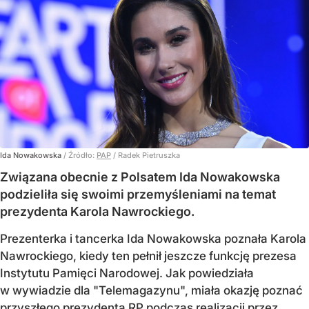
Ida Nowakowska
/ Źródło:
PAP
/
Radek Pietruszka
Związana obecnie z Polsatem Ida Nowakowska
podzieliła się swoimi przemyśleniami na temat
prezydenta Karola Nawrockiego.
Prezenterka i tancerka Ida Nowakowska poznała Karola
Nawrockiego, kiedy ten pełnił jeszcze funkcję prezesa
Instytutu Pamięci Narodowej. Jak powiedziała
w wywiadzie dla "Telemagazynu", miała okazję poznać
przyszłego prezydenta RP podczas realizacji przez