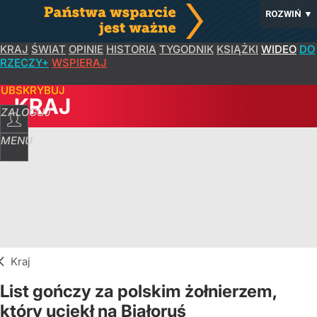
ROZWIŃ
▼
KRAJ
ŚWIAT
OPINIE
HISTORIA
TYGODNIK
KSIĄŻKI
WIDEO
DO
RZECZY+
WSPIERAJ
SUBSKRYBUJ
KRAJ
ZALOGUJ
MENU
Kraj
List gończy za polskim żołnierzem,
który uciekł na Białoruś