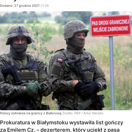
Dodano:
27
grudnia
2021
21:06
Polscy żołnierze na granicy z Białorusią
Źródło:
PAP
/
Artur Reszko
Prokuratura w Białymstoku wystawiła list gończy
za Emilem Cz. – dezerterem, który uciekł z pasa