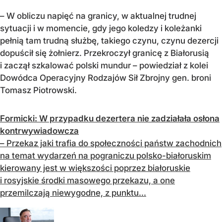
– W obliczu napięć na granicy, w aktualnej trudnej
sytuacji i w momencie, gdy jego koledzy i koleżanki
pełnią tam trudną służbę, takiego czynu, czynu dezercji
dopuścił się żołnierz. Przekroczył granicę z Białorusią
i zaczął szkalować polski mundur – powiedział z kolei
Dowódca Operacyjny Rodzajów Sił Zbrojny gen. broni
Tomasz Piotrowski.
Formicki: W przypadku dezertera nie zadziałała osłona
kontrwywiadowcza
– Przekaz jaki trafia do społeczności państw zachodnich
na temat wydarzeń na pograniczu polsko-białoruskim
kierowany jest w większości poprzez białoruskie
i rosyjskie środki masowego przekazu, a one
przemilczają niewygodne, z punktu...