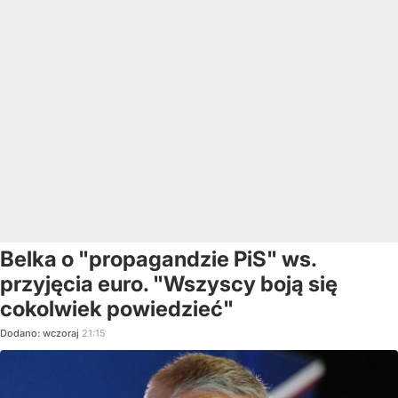
Belka o "propagandzie PiS" ws.
przyjęcia euro. "Wszyscy boją się
cokolwiek powiedzieć"
Dodano:
wczoraj
21:15