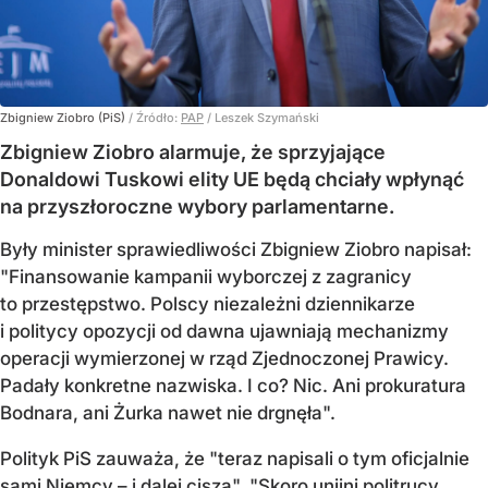
Zbigniew Ziobro (PiS)
/ Źródło:
PAP
/
Leszek Szymański
Zbigniew Ziobro alarmuje, że sprzyjające
Donaldowi Tuskowi elity UE będą chciały wpłynąć
na przyszłoroczne wybory parlamentarne.
Były minister sprawiedliwości Zbigniew Ziobro napisał:
"Finansowanie kampanii wyborczej z zagranicy
to przestępstwo. Polscy niezależni dziennikarze
i politycy opozycji od dawna ujawniają mechanizmy
operacji wymierzonej w rząd Zjednoczonej Prawicy.
Padały konkretne nazwiska. I co? Nic. Ani prokuratura
Bodnara, ani Żurka nawet nie drgnęła".
Polityk PiS zauważa, że "teraz napisali o tym oficjalnie
sami Niemcy – i dalej cisza". "Skoro unijni politrucy