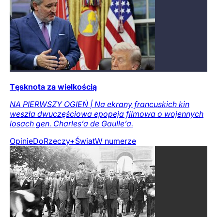
Tęsknota za wielkością
NA PIERWSZY OGIEŃ | Na ekrany francuskich kin
weszła dwuczęściowa epopeja filmowa o wojennych
losach gen. Charles’a de Gaulle’a.
Opinie
DoRzeczy+
Świat
W numerze