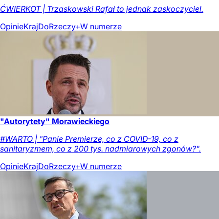
ĆWIERKOT | Trzaskowski Rafał to jednak zaskoczyciel.
Opinie
Kraj
DoRzeczy+
W numerze
"Autorytety" Morawieckiego
#WARTO | "Panie Premierze, co z COVID-19, co z
sanitaryzmem, co z 200 tys. nadmiarowych zgonów?".
Opinie
Kraj
DoRzeczy+
W numerze