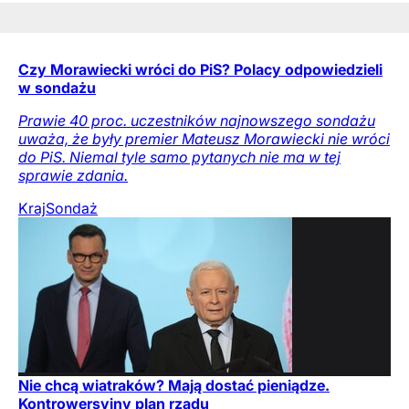
Czy Morawiecki wróci do PiS? Polacy odpowiedzieli
w sondażu
Prawie 40 proc. uczestników najnowszego sondażu
uważa, że były premier Mateusz Morawiecki nie wróci
do PiS. Niemal tyle samo pytanych nie ma w tej
sprawie zdania.
Kraj
Sondaż
Nie chcą wiatraków? Mają dostać pieniądze.
Kontrowersyjny plan rządu