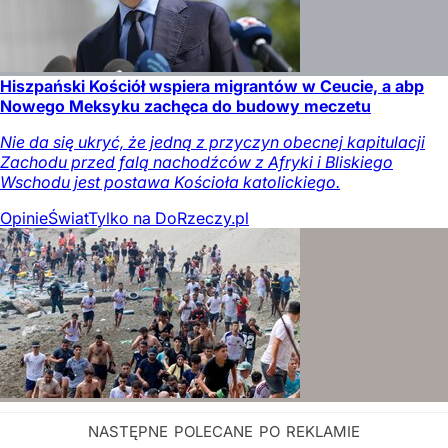
Hiszpański Kościół wspiera migrantów w Ceucie, a abp
Nowego Meksyku zachęca do budowy meczetu
Nie da się ukryć, że jedną z przyczyn obecnej kapitulacji
Zachodu przed falą nachodźców z Afryki i Bliskiego
Wschodu jest postawa Kościoła katolickiego.
Opinie
Świat
Tylko na DoRzeczy.pl