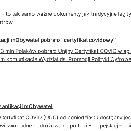
 - to tak samo ważne dokumenty jak tradycyjne legi
atrów.
acji mObywatel pobrało "certyfikat covidowy"
3 mln Polaków pobrało Unijny Certyfikat COVID w ap
m komunikacie Wydział ds. Promocji Polityki Cyfrow
 aplikacji mObywatel
 Certyfikat COVID (UCC) od poniedziałku dostępny jest
wi swobodne podróżowanie po Unii Europejskiej – po