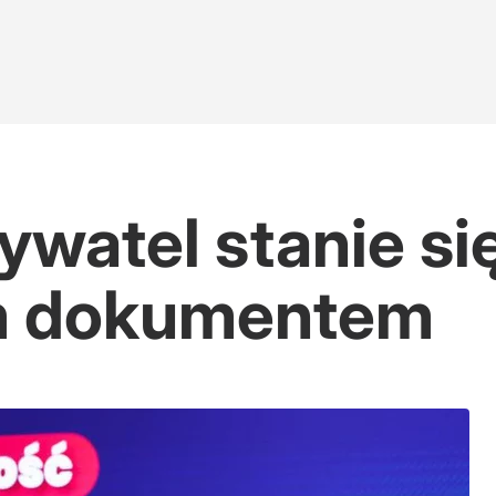
watel stanie si
m dokumentem