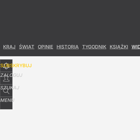
Udostępnij
2
Skomentuj
KRAJ
ŚWIAT
OPINIE
HISTORIA
TYGODNIK
KSIĄŻKI
WI
SUBSKRYBUJ
ZALOGUJ
SZUKAJ
MENU