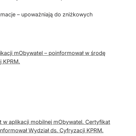
tymacje – upoważniają do zniżkowych
likacji mObywatel – poinformował w środę
ej KPRM.
 w aplikacji mobilnej mObywatel. Certyfikat
informował Wydział ds. Cyfryzacji KPRM.