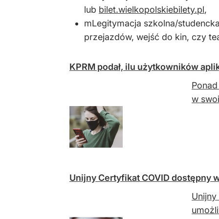
lub
bilet.wielkopolskiebilety.pl
,
mLegitymacja szkolna/studencka
przejazdów, wejść do kin, czy te
KPRM podał, ilu użytkowników aplik
Ponad 
w swoi
Unijny Certyfikat COVID dostępny w
Unijny
umożli