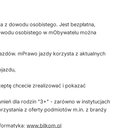
ia z dowodu osobistego. Jest bezpłatna,
z dowodu osobistego w mObywatelu można
zdów. mPrawo jazdy korzysta z aktualnych
ojazdu,
ceptę chcecie zrealizować i pokazać
nień dla rodzin "3+" - zarówno w instytucjach
rzystania z oferty podmiotów m.in. z branży
nformatyka:
www.bilkom.pl