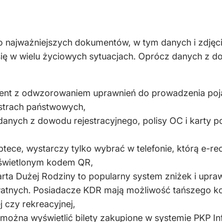
do najważniejszych dokumentów, w tym danych i zdjęc
 się w wielu życiowych sytuacjach. Oprócz danych 
nt z odwzorowaniem uprawnień do prowadzenia poja
jestrach państwowych,
danych z dowodu rejestracyjnego, polisy OC i karty p
tece, wystarczy tylko wybrać w telefonie, którą e-re
yświetlonym kodem QR,
rta Dużej Rodziny to popularny system zniżek i upraw
ywatnych. Posiadacze KDR mają możliwość tańszego ko
 czy rekreacyjnej,
można wyświetlić bilety zakupione w systemie PKP I