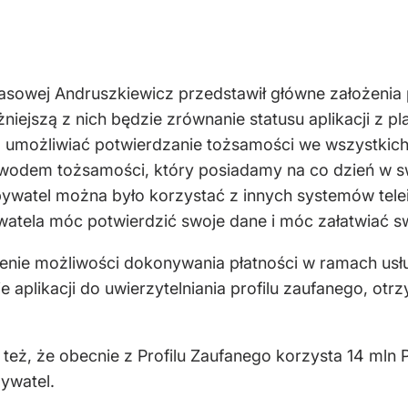
asowej Andruszkiewicz przedstawił główne założenia 
żniejszą z nich będzie zrównanie statusu aplikacji 
 umożliwiać potwierdzanie tożsamości we wszystkich
wodem tożsamości, który posiadamy na co dzień w s
ywatel można było korzystać z innych systemów tel
tela móc potwierdzić swoje dane i móc załatwiać sw
enie możliwości dokonywania płatności w ramach usł
e aplikacji do uwierzytelniania profilu zaufanego, o
eż, że obecnie z Profilu Zaufanego korzysta 14 mln P
bywatel.