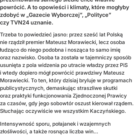
powrócić. A to opowieści i klimaty, które mogłyby
zdobyć w „Gazecie Wyborczej”, „Polityce”
czy TVN24 uznanie.
Trzeba to powiedzieć jasno: przez sześć lat Polską
nie rządził premier Mateusz Morawiecki, lecz osoba
łudząco do niego podobna i nosząca to samo imię
oraz nazwisko. Osoba ta została w tajemniczy sposób
usunięta z pola widzenia po utracie władzy przez PiS
i wtedy dopiero mógł powrócić prawdziwy Mateusz
Morawiecki. To ten, który dzisiaj bryluje w programach
publicystycznych, demaskując straszliwe skutki
oraz praktyki funkcjonowania Zjednoczonej Prawicy
za czasów, gdy jego sobowtór oszust kierował rządem.
Słuchając oczywiście we wszystkim Kaczyńskiego.
Intensywność sporu, połajanek i wzajemnych
złośliwości, a także rosnąca liczba win...