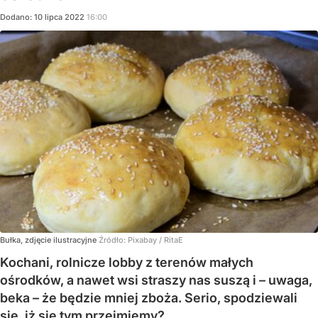
Dodano:
10
lipca
2022
16:00
Bułka, zdjęcie ilustracyjne
Źródło:
Pixabay
/
RitaE
Kochani, rolnicze lobby z terenów małych
ośrodków, a nawet wsi straszy nas suszą i – uwaga,
beka – że będzie mniej zboża. Serio, spodziewali
się, iż się tym przejmiemy?