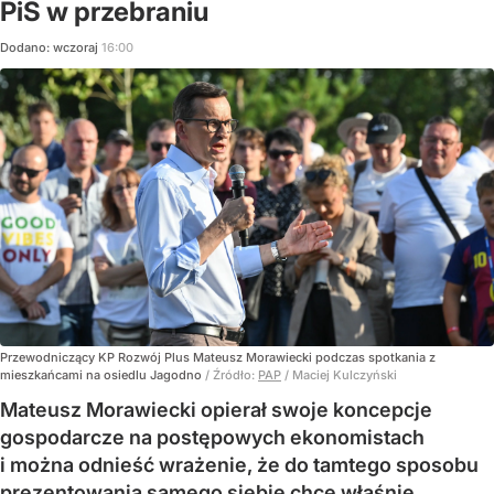
PiS w przebraniu
Dodano:
wczoraj
16:00
Przewodniczący KP Rozwój Plus Mateusz Morawiecki podczas spotkania z
mieszkańcami na osiedlu Jagodno
/ Źródło:
PAP
/
Maciej Kulczyński
Mateusz Morawiecki opierał swoje koncepcje
gospodarcze na postępowych ekonomistach
i można odnieść wrażenie, że do tamtego sposobu
prezentowania samego siebie chce właśnie