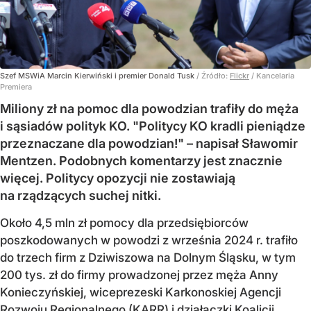
Szef MSWiA Marcin Kierwiński i premier Donald Tusk
/ Źródło:
Flickr
/
Kancelaria
Premiera
Miliony zł na pomoc dla powodzian trafiły do męża
i sąsiadów polityk KO. "Politycy KO kradli pieniądze
przeznaczane dla powodzian!" – napisał Sławomir
Mentzen. Podobnych komentarzy jest znacznie
więcej. Politycy opozycji nie zostawiają
na rządzących suchej nitki.
Około 4,5 mln zł pomocy dla przedsiębiorców
poszkodowanych w powodzi z września 2024 r. trafiło
do trzech firm z Dziwiszowa na Dolnym Śląsku, w tym
200 tys. zł do firmy prowadzonej przez męża Anny
Konieczyńskiej, wiceprezeski Karkonoskiej Agencji
Rozwoju Regionalnego (KARR) i działaczki Koalicji