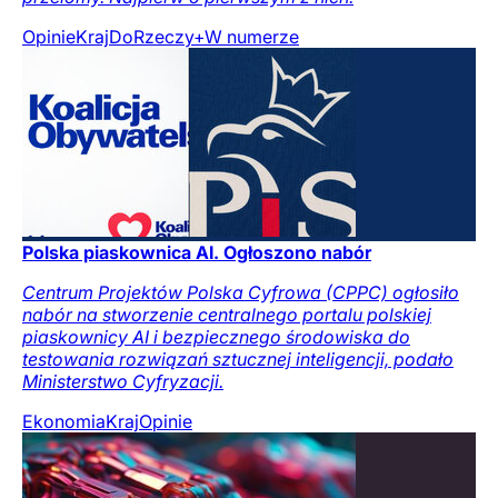
Opinie
Kraj
DoRzeczy+
W numerze
Polska piaskownica AI. Ogłoszono nabór
Centrum Projektów Polska Cyfrowa (CPPC) ogłosiło
nabór na stworzenie centralnego portalu polskiej
piaskownicy AI i bezpiecznego środowiska do
testowania rozwiązań sztucznej inteligencji, podało
Ministerstwo Cyfryzacji.
Ekonomia
Kraj
Opinie