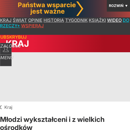
ROZWIŃ
▼
KRAJ
ŚWIAT
OPINIE
HISTORIA
TYGODNIK
KSIĄŻKI
WIDEO
DO
RZECZY+
WSPIERAJ
SUBSKRYBUJ
KRAJ
ZALOGUJ
MENU
Kraj
Młodzi wykształceni i z wielkich
ośrodków