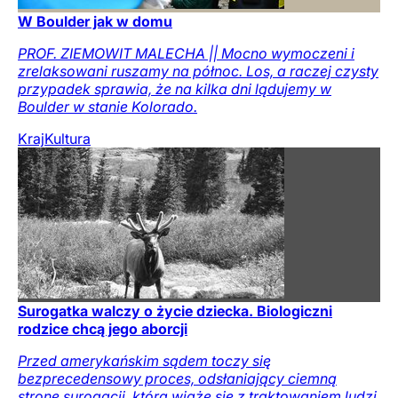
W Boulder jak w domu
PROF. ZIEMOWIT MALECHA || Mocno wymoczeni i
zrelaksowani ruszamy na północ. Los, a raczej czysty
przypadek sprawia, że na kilka dni lądujemy w
Boulder w stanie Kolorado.
Kraj
Kultura
Surogatka walczy o życie dziecka. Biologiczni
rodzice chcą jego aborcji
Przed amerykańskim sądem toczy się
bezprecedensowy proces, odsłaniający ciemną
stronę surogacji, która wiąże się z traktowaniem ludzi