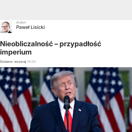
Autor:
Paweł Lisicki
Nieobliczalność – przypadłość
imperium
Dodano:
wczoraj
16:00