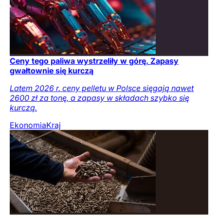
Ceny tego paliwa wystrzeliły w górę. Zapasy
gwałtownie się kurczą
Latem 2026 r. ceny pelletu w Polsce sięgają nawet
2600 zł za tonę, a zapasy w składach szybko się
kurczą.
Ekonomia
Kraj