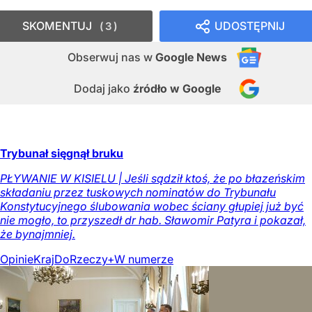
SKOMENTUJ
UDOSTĘPNIJ
3
Obserwuj nas
w
Google News
Dodaj jako
źródło w Google
Trybunał sięgnął bruku
PŁYWANIE W KISIELU | Jeśli sądził ktoś, że po błazeńskim
składaniu przez tuskowych nominatów do Trybunału
Konstytucyjnego ślubowania wobec ściany głupiej już być
nie mogło, to przyszedł dr hab. Sławomir Patyra i pokazał,
że bynajmniej.
Opinie
Kraj
DoRzeczy+
W numerze