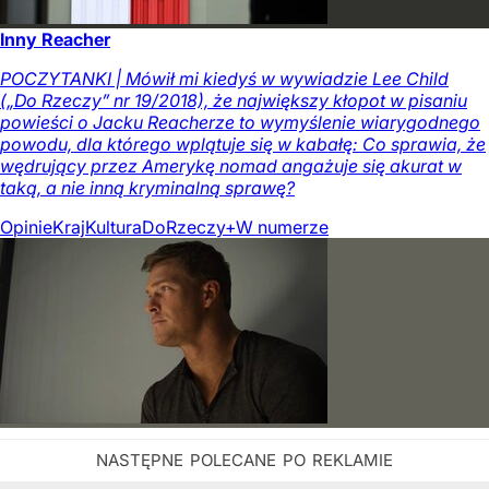
Inny Reacher
POCZYTANKI | Mówił mi kiedyś w wywiadzie Lee Child
(„Do Rzeczy” nr 19/2018), że największy kłopot w pisaniu
powieści o Jacku Reacherze to wymyślenie wiarygodnego
powodu, dla którego wplątuje się w kabałę: Co sprawia, że
wędrujący przez Amerykę nomad angażuje się akurat w
taką, a nie inną kryminalną sprawę?
Opinie
Kraj
Kultura
DoRzeczy+
W numerze