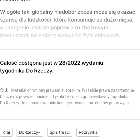
W ogóle taki globalny niedobór zboża może się okazać
szansą dla ludzkości, która konsumuje za dużo mięsa,
a następnie jeszcze poprawia to zbożowymi
produktami, na zmianę nawyków żywieniowych.
Całość dostępna jest w
28/2022 wydaniu
tygodnika Do Rzeczy
.
© ℗
Materiał chroniony prawem autorskim. Wszelkie prawa zastrzeżone.
Dalsze rozpowszechnianie artykułu tylko za zgodą wydawcy tygodnika
Do Rzeczy.
Regulamin i warunki licencjonowania materiałów prasowych
.
Kraj
DoRzeczy+
Spis treści
Rozrywka