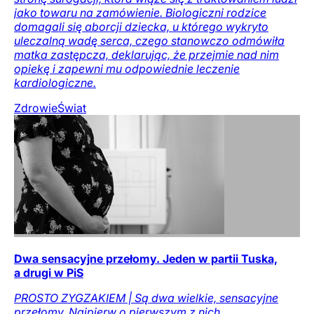
jako towaru na zamówienie. Biologiczni rodzice
domagali się aborcji dziecka, u którego wykryto
uleczalną wadę serca, czego stanowczo odmówiła
matka zastępcza, deklarując, że przejmie nad nim
opiekę i zapewni mu odpowiednie leczenie
kardiologiczne.
Zdrowie
Świat
Dwa sensacyjne przełomy. Jeden w partii Tuska,
a drugi w PiS
PROSTO ZYGZAKIEM | Są dwa wielkie, sensacyjne
przełomy. Najpierw o pierwszym z nich.