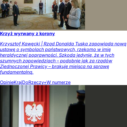
Krzyż wyrwany z korony
Krzysztof Kawęcki | Rząd Donalda Tuska zapowiada nową
ustawę o symbolach państwowych, rzekomo w imię
heraldycznej poprawności. Szkoda jedynie, że w tych
szumnych zapowiedziach – podobnie jak za rządów
Zjednoczonej Prawicy – brakuje miejsca na sprawę
fundamentalną.
Opinie
Kraj
DoRzeczy+
W numerze