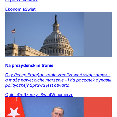
Ekonomia
Świat
Na prezydenckim tronie
Czy Recep Erdoğan zdoła zrealizować swój zamysł –
a może nawet ciche marzenie – i da początek dynastii
politycznej? Sprawa jest otwarta.
Opinie
DoRzeczy+
Świat
W numerze