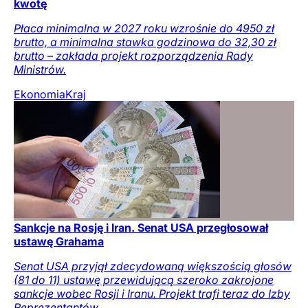
kwotę
Płaca minimalna w 2027 roku wzrośnie do 4950 zł
brutto, a minimalna stawka godzinowa do 32,30 zł
brutto – zakłada projekt rozporządzenia Rady
Ministrów.
Ekonomia
Kraj
Sankcje na Rosję i Iran. Senat USA przegłosował
ustawę Grahama
Senat USA przyjął zdecydowaną większością głosów
(81 do 11) ustawę przewidującą szeroko zakrojone
sankcje wobec Rosji i Iranu. Projekt trafi teraz do Izby
Reprezentantów.