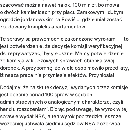
szacować można nawet na ok. 100 mln zł, bo mowa
o dwóch kamienicach przy placu Zamkowym i dużym
ogrodzie jordanowskim na Powiślu, gdzie miał zostać
zbudowany kompleks apartamentów.
Te sprawy są prawomocnie zakończone wyrokami – i to
jest potwierdzenie, że decyzje komisji weryfikacyjnej
ds. reprywatyzacji były słuszne. Mamy potwierdzenie,
że komisja w kluczowych sprawach obroniła swój
dorobek. A przypomnę, że wiele osób mówiło przed laty,
iż nasza praca nie przyniesie efektów. Przyniosła!
Dodajmy, że na skutek decyzji wydanych przez komisję
jest obecnie ponad 100 spraw w sądach
administracyjnych o analogicznym charakterze, czyli
handlu roszczeniami. Biorąc pod uwagę, że wyrok w tej
sprawie wydał NSA, a ten wyrok poprzedziła jeszcze
wcześniej uchwała siedmiu sędziów NSA z czerwca