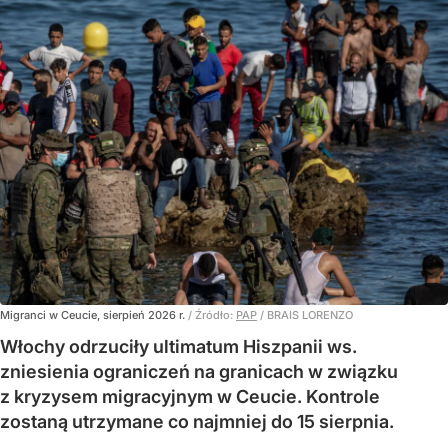
Migranci w Ceucie, sierpień 2026 r.
/ Źródło:
PAP
/
BRAIS LORENZO
Włochy odrzuciły ultimatum Hiszpanii ws.
zniesienia ograniczeń na granicach w związku
z kryzysem migracyjnym w Ceucie. Kontrole
zostaną utrzymane co najmniej do 15 sierpnia.