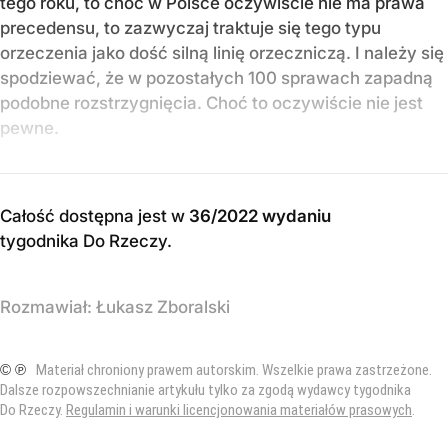
tego roku, to choć w Polsce oczywiście nie ma prawa
precedensu, to zazwyczaj traktuje się tego typu
orzeczenia jako dość silną linię orzeczniczą. I należy się
spodziewać, że w pozostałych 100 sprawach zapadną
podobne rozstrzygnięcia. Choć to oczywiście nie jest
pewne.
Całość dostępna jest w
36/2022 wydaniu
tygodnika Do Rzeczy
.
Rozmawiał:
Łukasz Zboralski
© ℗
Materiał chroniony prawem autorskim. Wszelkie prawa zastrzeżone.
Dalsze rozpowszechnianie artykułu tylko za zgodą wydawcy tygodnika
Do Rzeczy.
Regulamin i warunki licencjonowania materiałów prasowych
.