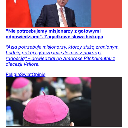
"Nie potrzebujemy misjonarzy z gotowymi
odpowiedziami". Zagadkowe słowa biskupa
"Azja potrzebuje misjonarzy, którzy służą zranionym,
budują pokój i głoszą imię Jezusa z pokorą i
radością" – powiedział bp Ambrose Pitchaimuthu z
diecezji Vellore.
Religia
Świat
Opinie