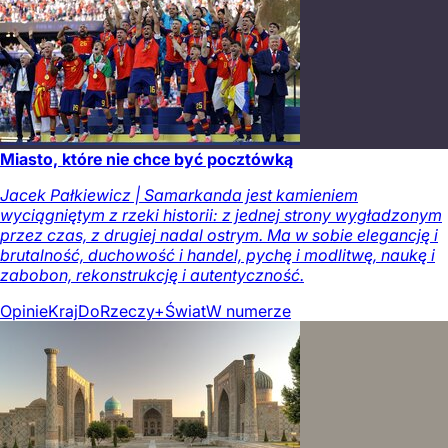
Miasto, które nie chce być pocztówką
Jacek Pałkiewicz | Samarkanda jest kamieniem
wyciągniętym z rzeki historii: z jednej strony wygładzonym
przez czas, z drugiej nadal ostrym. Ma w sobie elegancję i
brutalność, duchowość i handel, pychę i modlitwę, naukę i
zabobon, rekonstrukcję i autentyczność.
Opinie
Kraj
DoRzeczy+
Świat
W numerze