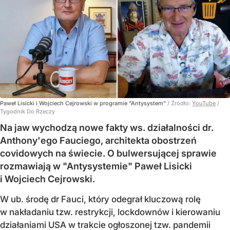
Paweł Lisicki i Wojciech Cejrowski w programie "Antysystem"
/ Źródło:
YouTube
/
Tygodnik Do Rzeczy
Na jaw wychodzą nowe fakty ws. działalności dr.
Anthony'ego Fauciego, architekta obostrzeń
covidowych na świecie. O bulwersującej sprawie
rozmawiają w "Antysystemie" Paweł Lisicki
i Wojciech Cejrowski.
W ub. środę dr Fauci, który odegrał kluczową rolę
w nakładaniu tzw. restrykcji, lockdownów i kierowaniu
działaniami USA w trakcie ogłoszonej tzw. pandemii