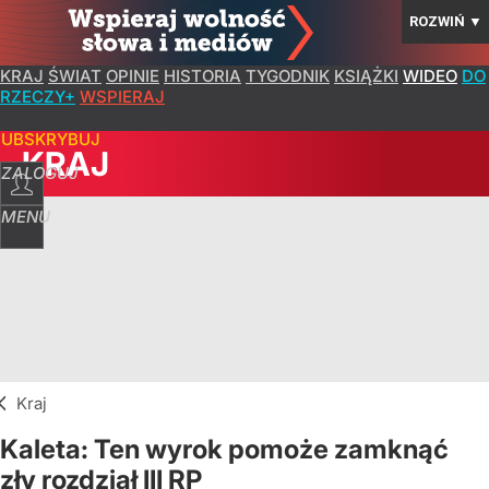
ROZWIŃ
▼
KRAJ
ŚWIAT
OPINIE
HISTORIA
TYGODNIK
KSIĄŻKI
WIDEO
DO
RZECZY+
WSPIERAJ
SUBSKRYBUJ
KRAJ
ZALOGUJ
MENU
Kraj
Kaleta: Ten wyrok pomoże zamknąć
zły rozdział III RP