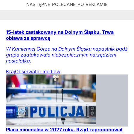
15-latek zaatakowany na Dolnym Śląsku. Trwa
obława za sprawcą
W Kamiennej Górze na Dolnym Śląsku napastnik bądź
grupa zaatakowała niebezpiecznym narzędziem
nastolatka.
Kraj
Obserwator mediów
Płaca minimalna w 2027 roku. Rząd zaproponował