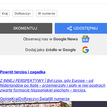
Kraj
DoRzeczy+
W numerze
SKOMENTUJ
UDOSTĘPNIJ
Obserwuj nas
w
Google News
Dodaj jako
źródło w Google
Powrót tercios i zagadka
Z INNEJ PERSPEKTYWY | Był czas, gdy Europę – od
Niderlandów po Italię – przemierzały i siały w niej postrach
zwarte formacje hiszpańskiej piechoty – tercios.
Opinie
Kraj
DoRzeczy+
Świat
W numerze