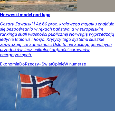
Norweski model pod lupą
Cezary Zawalski | Aż 60 proc. krajowego majątku znajduje
się bezpośrednio w rękach państwa, a w europejskim
rankingu skali własności publicznej Norwegię wyprzedzają
jedynie Białoruś i Rosja. Krytycy tego systemu słusznie
zauważają, że zamożność Oslo to nie zasługa genialnych
urzędników, lecz unikalnej obfitości surowców
energetycznych.
Ekonomia
DoRzeczy+
Świat
Opinie
W numerze