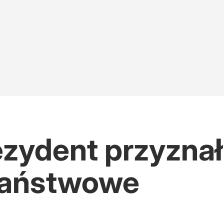
rezydent przyznał
państwowe