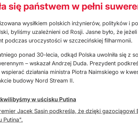
ała się państwem w pełni suwe
lizowana wysiłkiem polskich inżynierów, polityków i po
ski, byliśmy uzależnieni od Rosji. Jasne było, że je
t podczas uroczystości w szczecińskiej filharmonii.
atniego ponad 30-lecia, odkąd Polska uwolniła się z so
werennym – wskazał Andrzej Duda. Prezydent podkreślił
 wspierać działania ministra Piotra Naimskiego w kwest
rakcie budowy Nord Stream II.
 tkwilibyśmy w uścisku Putina
emier Jacek Sasin podkreśla, że dzięki gazociągowi B
u Putina".