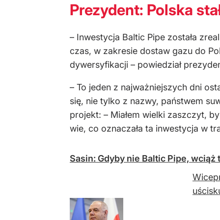
Prezydent: Polska st
– Inwestycja Baltic Pipe została zrea
czas, w zakresie dostaw gazu do Pol
dywersyfikacji – powiedział prezyden
– To jeden z najważniejszych dni ost
się, nie tylko z nazwy, państwem su
projekt: – Miałem wielki zaszczyt, by
wie, co oznaczała ta inwestycja w t
Sasin: Gdyby nie Baltic Pipe, wciąż
Wicepr
uścisk