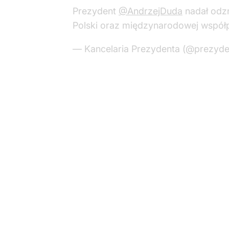
Prezydent
@AndrzejDuda
nadał odz
Polski oraz międzynarodowej współp
— Kancelaria Prezydenta (@prezyde