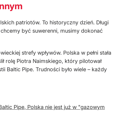
rennym
lskich patriotów. To historyczny dzień. Długi
żeli chcemy być suwerenni, musimy dokonać
wieckiej strefy wpływów. Polska w pełni stała
 rolę Piotra Naimskiego, który pilotował
ii Baltic Pipe. Trudności było wiele – każdy
altic Pipe, Polska nie jest już w "gazowym