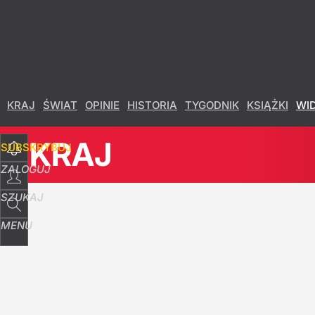
Udostępnij
23
Skomentuj
KRAJ
ŚWIAT
OPINIE
HISTORIA
TYGODNIK
KSIĄŻKI
WI
KRAJ
SUBSKRYBUJ
ZALOGUJ
SZUKAJ
MENU