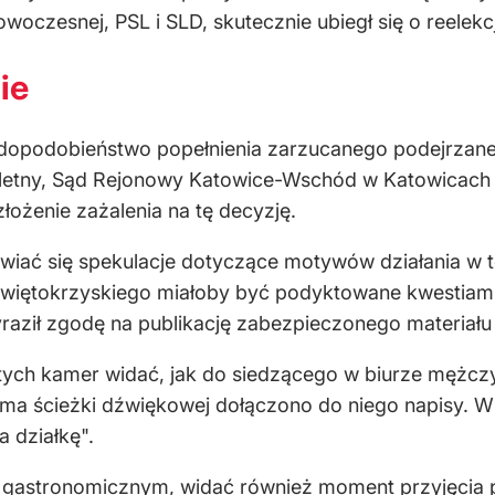
woczesnej, PSL i SLD, skutecznie ubiegł się o reelekc
ie
awdopodobieństwo popełnienia zarzucanego podejrzan
letny,
Sąd Rejonowy Katowice-Wschód w Katowicach n
łożenie zażalenia na tę decyzję.
iać się spekulacje dotyczące
motywów działania w te
więtokrzyskiego miałoby być podyktowane kwestiami 
aził zgodę na publikację zabezpieczonego materiału
tych kamer widać, jak do siedzącego w biurze mężc
 ma ścieżki dźwiękowej dołączono do niego napisy. W
 działkę".
u gastronomicznym, widać również moment przyjęcia 