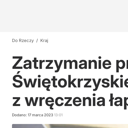
Do Rzeczy
/
Kraj
Zatrzymanie p
Świętokrzyskie
z wręczenia ł
Dodano:
17
marca
2023
13:01