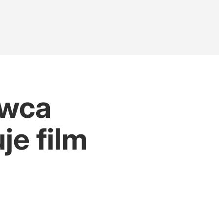
owca
je film