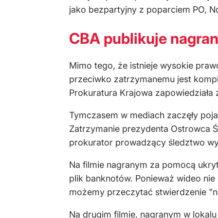
jako bezpartyjny z poparciem PO, No
CBA publikuje nagran
Mimo tego, że istnieje wysokie pr
przeciwko zatrzymanemu jest komp
Prokuratura Krajowa zapowiedziała z
Tymczasem w mediach zaczęły pojaw
Zatrzymanie prezydenta Ostrowca Ś
prokurator prowadzący śledztwo wyr
Na filmie nagranym za pomocą ukry
plik banknotów. Ponieważ wideo nie
możemy przeczytać stwierdzenie "na
Na drugim filmie, nagranym w lokal