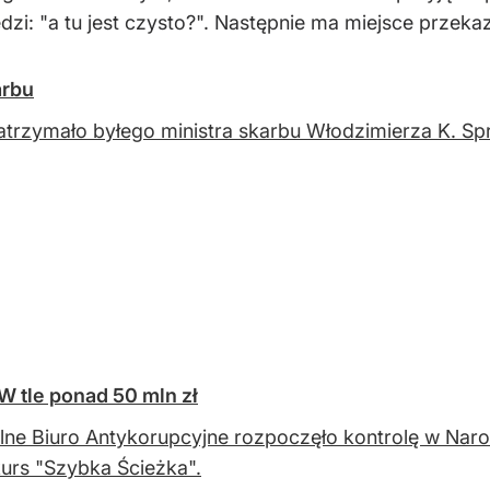
dzi: "a tu jest czysto?". Następnie ma miejsce przek
arbu
trzymało byłego ministra skarbu Włodzimierza K. Spr
W tle ponad 50 mln zł
lne Biuro Antykorupcyjne rozpoczęło kontrolę w Na
urs "Szybka Ścieżka".