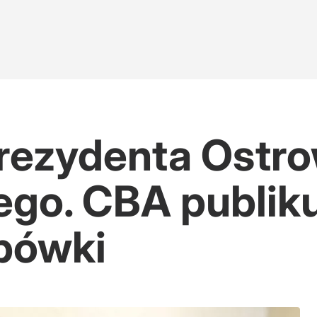
rezydenta Ostr
go. CBA publiku
apówki