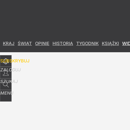
Udostępnij
20
Skomentuj
KRAJ
ŚWIAT
OPINIE
HISTORIA
TYGODNIK
KSIĄŻKI
WI
SUBSKRYBUJ
ZALOGUJ
SZUKAJ
MENU