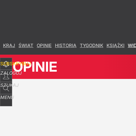
Udostępnij
0
Skomentuj
KRAJ
ŚWIAT
OPINIE
HISTORIA
TYGODNIK
KSIĄŻKI
WI
OPINIE
SUBSKRYBUJ
ZALOGUJ
SZUKAJ
MENU