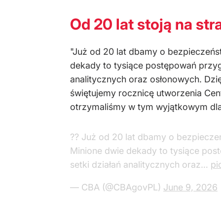
Od 20 lat stoją na str
"Już od 20 lat dbamy o bezpieczeńs
dekady to tysiące postępowań przyg
analitycznych oraz osłonowych. Dzię
świętujemy rocznicę utworzenia Cen
otrzymaliśmy w tym wyjątkowym dla n
?? Już od 20 lat dbamy o bezpiecze
Minione dwie dekady to tysiące pos
setki działań analitycznych oraz…
pi
— CBA (@CBAgovPL)
June 9, 2026