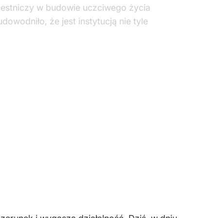
zestniczy w budowie uczciwego życia
wodniło, że jest instytucją nie tyle