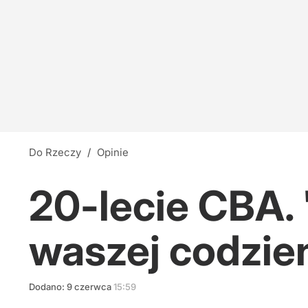
Do Rzeczy
/
Opinie
20-lecie CBA.
waszej codzie
Dodano:
9
czerwca
15:59