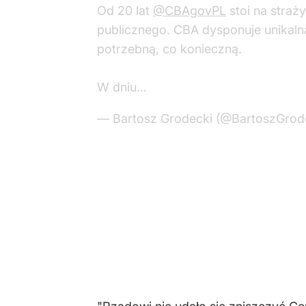
Od 20 lat
@CBAgovPL
stoi na straż
publicznego. CBA dysponuje unikalną
potrzebną, co konieczną.
W dniu…
— Bartosz Grodecki (@BartoszGrod