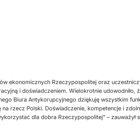
resów ekonomicznych Rzeczypospolitej oraz uczestnic
cyjną i doświadczeniem. Wielokrotnie udowodniło, że j
lnego Biura Antykorupcyjnego dziękuję wszystkim fun
ę na rzecz Polski. Doświadczenie, kompetencje i zdol
i wykorzystać dla dobra Rzeczypospolitej" – zauważy