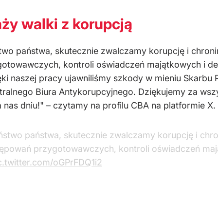
aży walki z korupcją
two państwa, skutecznie zwalczamy korupcję i chroni
otowawczych, kontroli oświadczeń majątkowych i decy
ki naszej pracy ujawniliśmy szkody w mieniu Skarbu P
tralnego Biura Antykorupcyjnego. Dziękujemy za wszys
as dniu!" – czytamy na profilu CBA na platformie X.
ństwo państwa, skutecznie zwalczamy korupcję i chro
tępowań przygotowawczych, kontroli oświadczeń mają
c.twitter.com/oGPrFDQ1i2