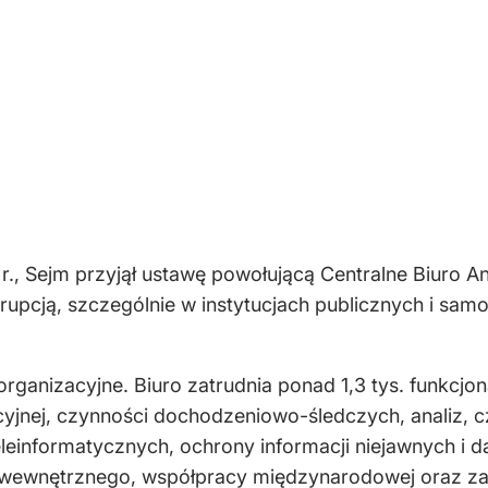
., Sejm przyjął ustawę powołującą Centralne Biuro A
rupcją, szczególnie w instytucjach publicznych i sa
ganizacyjne. Biuro zatrudnia ponad 1,3 tys. funkcjon
acyjnej, czynności dochodzeniowo-śledczych, analiz, 
leinformatycznych, ochrony informacji niejawnych i d
a wewnętrznego, współpracy międzynarodowej oraz zab