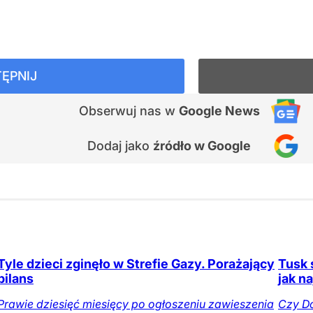
ĘPNIJ
Obserwuj nas
w
Google News
Dodaj jako
źródło w Google
Tyle dzieci zginęło w Strefie Gazy. Porażający
Tusk 
bilans
jak n
Prawie dziesięć miesięcy po ogłoszeniu zawieszenia
Czy Do