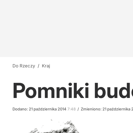
"Niewybaczalny błąd". Wicepremier krytykuje
30
"Nie miał prawa wygrać". Prezydencki ministe
11
Do Rzeczy
/
Kraj
Cejrowski: Wreszcie widać, jak Fauci wszystkic
Pomniki bud
23
Dodano:
21
października
2014
7:48
/
Zmieniono:
21
października