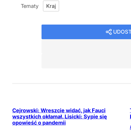
Kraj
UDOST
Cejrowski: Wreszcie widać, jak Fauci
wszystkich okłamał. Lisicki: Sypie się
opowieść o pandemii