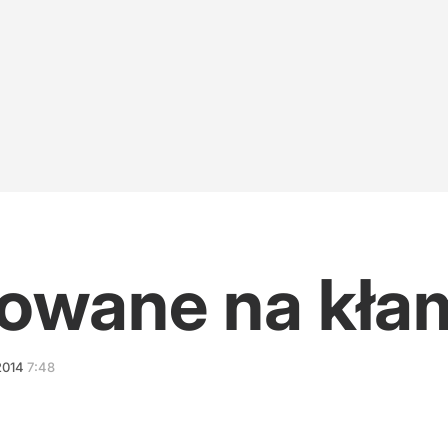
 Nawrockiego
r o Nawrockim
h okłamał. Lisicki: Sypie się opowieść o pandemii
owane na kła
2014
7:48