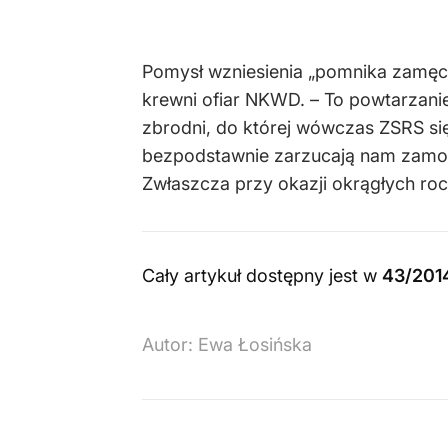
Pomysł wzniesienia „pomnika zamęczo
krewni ofiar NKWD. – To powtarzani
zbrodni, do której wówczas ZSRS się
bezpodstawnie zarzucają nam zamordo
Zwłaszcza przy okazji okrągłych roc
Cały artykuł dostępny jest w
43/201
Autor:
Ewa Łosińska