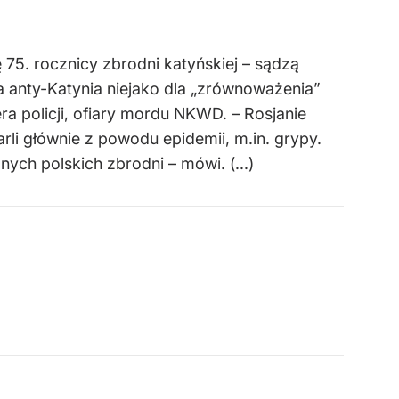
75. rocznicy zbrodni katyńskiej – sądzą
 anty-Katynia niejako dla „zrównoważenia”
a policji, ofiary mordu NKWD. – Rosjanie
li głównie z powodu epidemii, m.in. grypy.
ch polskich zbrodni – mówi. (...)