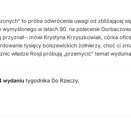
nych” to próba odwrócenia uwagi od zbliżającej się 
e wymyślonego w latach 90. na polecenie Gorbaczowa
 przyznał – mówi Krystyna Krzyszkowiak, córka oficer
wanie tysięcy bolszewickich żołnierzy, choć ci zmar
znic władze Rosji próbują „przemycić” temat wydumany
4 wydaniu
tygodnika Do Rzeczy
.