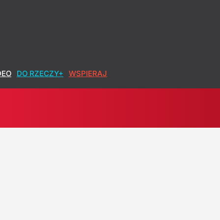
jak najwyższy wynik
DEO
DO RZECZY+
WSPIERAJ
bilans
owa po polsku