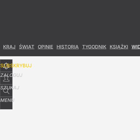
Udostępnij
1
Skomentuj
KRAJ
ŚWIAT
OPINIE
HISTORIA
TYGODNIK
KSIĄŻKI
WI
SUBSKRYBUJ
ZALOGUJ
SZUKAJ
MENU