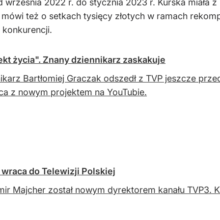
 września 2022 r. do stycznia 2023 r. Kurska miała z k
 mówi też o setkach tysięcy złotych w ramach rekom
 konkurencji.
kt życia". Znany dziennikarz zaskakuje
ikarz Bartłomiej Graczak odszedł z TVP jeszcze prz
ca z nowym projektem na YouTubie.
wraca do Telewizji Polskiej
ir Majcher został nowym dyrektorem kanału TVP3. K