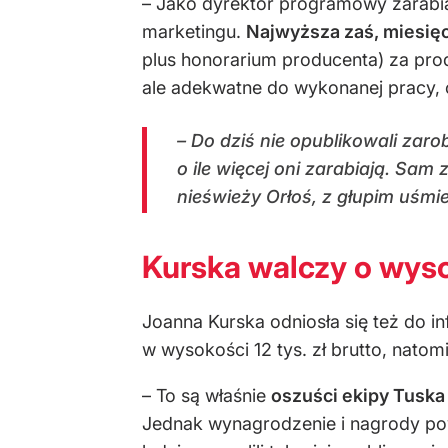
– Jako dyrektor programowy zarabia
marketingu.
Najwyższa zaś, miesięcz
plus honorarium producenta) za prod
ale adekwatne do wykonanej pracy, 
– Do dziś nie opublikowali zar
o ile więcej oni zarabiają. Sa
nieświeży Orłoś, z głupim uśmi
Kurska walczy o wys
Joanna Kurska odniosła się też do i
w wysokości 12 tys. zł brutto, natomi
– To są właśnie
oszuści ekipy Tuska
Jednak wynagrodzenie i nagrody powi