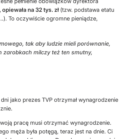
czesne pełnienie obowiązków dyrektora
 opiewała na 32 tys. zł
(tzw. podstawa etatu
..). To oczywiście ogromne pieniądze,
amowego, tak aby ludzie mieli porównanie,
h zarobkach milczy też ten smutny,
m dni jako prezes TVP otrzymał wynagrodzenie
znie.
swoją pracę musi otrzymać wynagrodzenie.
o męża była potęgą, teraz jest na dnie. Ci