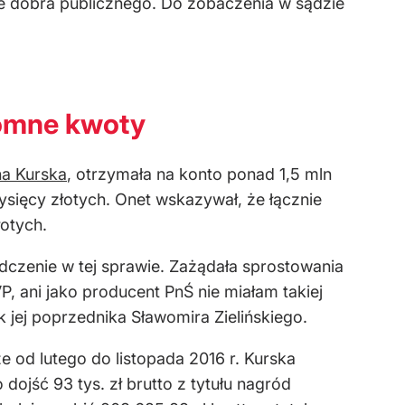
nie dobra publicznego. Do zobaczenia w sądzie
romne kwoty
na Kurska
, otrzymała na konto ponad 1,5 mln
tysięcy złotych. Onet wskazywał, że łącznie
łotych.
czenie w tej sprawie. Zażądała sprostowania
, ani jako producent PnŚ nie miałam takiej
ak jej poprzednika Sławomira Zielińskiego.
e od lutego do listopada 2016 r. Kurska
 dojść 93 tys. zł brutto z tytułu nagród