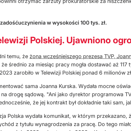
 i powinni otrzymać zarzuty prokuratorskie za niszcze
zadośćuczynienia w wysokości 100 tys. zł.
elewizji Polskiej. Ujawniono og
dni temu, że
żona wcześniejszego prezesa TVP, Joan
, że średnio za miesiąc pracy mogła dostawać aż 117 
023 zarobiło w Telewizji Polskiej ponad 6 milionów z
omentować sama Joanna Kurska. Wydała mocne oświad
ć na drogę sądową. "Ani jako dyrektor programowa TVP
ednocześnie, że jej kontrakt był dokładnie taki sam, j
izja Polska wydała komunikat, w którym przekazano, ż
rzychód z tytułu wynagrodzenia za pracę. Do tego miało