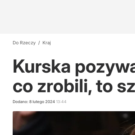
Do Rzeczy
/
Kraj
Kurska pozywa 
co zrobili, to s
Dodano:
8
lutego
2024
13:44