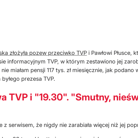
ska złożyła pozew przeciwko TVP
i Pawłowi Płusce, k
ie informacyjnym TVP, w którym zestawiono jej zarobk
nie miałam pensji 117 tys. zł miesięcznie, jak podano
a byłego prezesa TVP.
 TVP i "19.30". "Smutny, nieśw
 serwisem, że nigdy nie zarabiała więcej niż jej pop