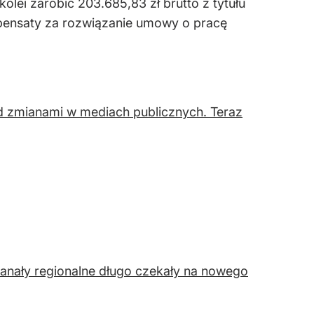
olei zarobić 203.685,83 zł brutto z tytułu
pensaty za rozwiązanie umowy o pracę
ed zmianami w mediach publicznych. Teraz
anały regionalne długo czekały na nowego