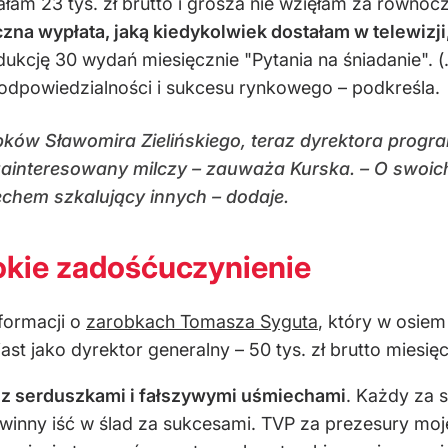
łam 23 tys. zł brutto i grosza nie wzięłam za równo
na wypłata, jaką kiedykolwiek dostałam w telewizji,
ukcję 30 wydań miesięcznie "Pytania na śniadanie". (.
odpowiedzialności i sukcesu rynkowego – podkreśla.
obków Sławomira Zielińskiego, teraz dyrektora progr
m zainteresowany milczy – zauważa Kurska. – O swoic
echem szkalujący innych – dodaje.
okie zadośćuczynienie
nformacji o
zarobkach Tomasza Syguta
, który w osie
ast jako dyrektor generalny – 50 tys. zł brutto miesięc
 z serduszkami i fałszywymi uśmiechami
. Każdy za 
nny iść w ślad za sukcesami. TVP za prezesury mojeg