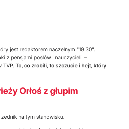
tóry jest redaktorem naczelnym "19.30".
i z pensjami posłów i nauczycieli. –
 w TVP.
To, co zrobili, to szczucie i hejt, który
ieży Orłoś z głupim
rzednik na tym stanowisku.