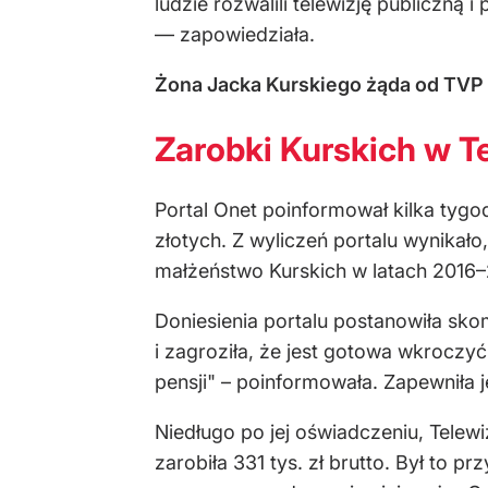
ludzie rozwalili telewizję publiczną
— zapowiedziała.
Żona Jacka Kurskiego żąda od TVP 
Zarobki Kurskich w T
Portal Onet poinformował kilka tygo
złotych. Z wyliczeń portalu wynikało
małżeństwo Kurskich w latach 2016–2
Doniesienia portalu postanowiła sk
i zagroziła, że jest gotowa wkroczy
pensji" – poinformowała. Zapewniła j
Niedługo po jej oświadczeniu, Telew
zarobiła 331 tys. zł brutto. Był to p