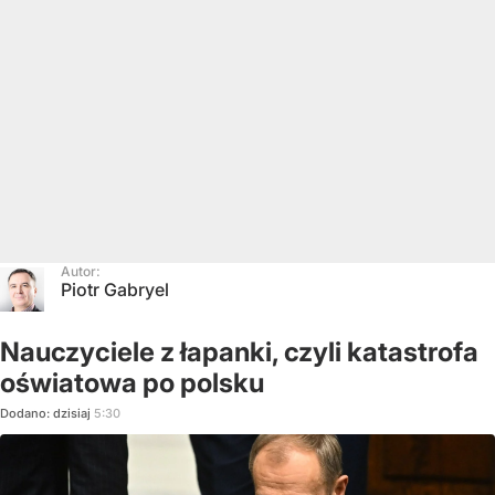
Autor:
Piotr Gabryel
Nauczyciele z łapanki, czyli katastrofa
oświatowa po polsku
Dodano:
dzisiaj
5:30