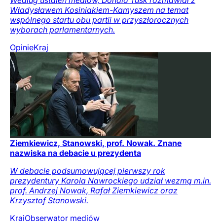
Według ustaleń mediów, Donald Tusk rozmawiał z
Władysławem Kosiniakiem-Kamyszem na temat
wspólnego startu obu partii w przyszłorocznych
wyborach parlamentarnych.
Opinie
Kraj
Ziemkiewicz, Stanowski, prof. Nowak. Znane
nazwiska na debacie u prezydenta
W debacie podsumowującej pierwszy rok
prezydentury Karola Nawrockiego udział wezmą m.in.
prof. Andrzej Nowak, Rafał Ziemkiewicz oraz
Krzysztof Stanowski.
Kraj
Obserwator mediów