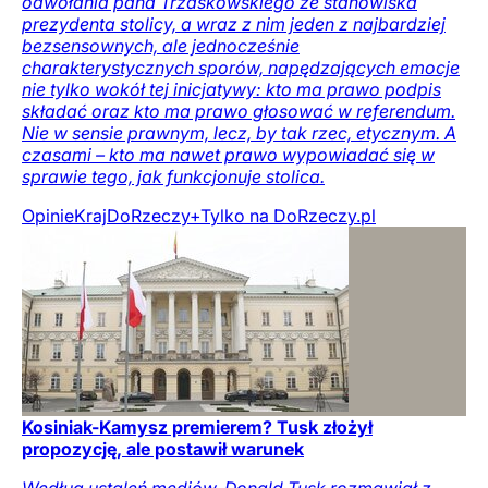
odwołania pana Trzaskowskiego ze stanowiska
prezydenta stolicy, a wraz z nim jeden z najbardziej
bezsensownych, ale jednocześnie
charakterystycznych sporów, napędzających emocje
nie tylko wokół tej inicjatywy: kto ma prawo podpis
składać oraz kto ma prawo głosować w referendum.
Nie w sensie prawnym, lecz, by tak rzec, etycznym. A
czasami – kto ma nawet prawo wypowiadać się w
sprawie tego, jak funkcjonuje stolica.
Opinie
Kraj
DoRzeczy+
Tylko na DoRzeczy.pl
Kosiniak-Kamysz premierem? Tusk złożył
propozycję, ale postawił warunek