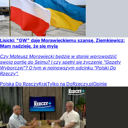
Lisicki: "GW" daje Morawieckiemu szansę. Ziemkiewicz:
Mam nadzieję, że się mylą
Czy Mateusz Morawiecki będzie w stanie wprowadzić
swoją partię do Sejmu? I czy spełni się życzenie "Gazety
Wyborczej"? O tym w najnowszym odcinku "Polski Do
Rzeczy".
Polska Do Rzeczy
Kraj
Tylko na DoRzeczy.pl
Opinie