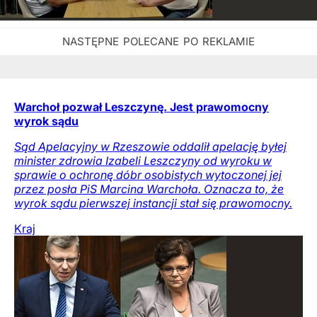
Warchoł pozwał Leszczynę. Jest prawomocny
wyrok sądu
Sąd Apelacyjny w Rzeszowie oddalił apelację byłej
minister zdrowia Izabeli Leszczyny od wyroku w
sprawie o ochronę dóbr osobistych wytoczonej jej
przez posła PiS Marcina Warchoła. Oznacza to, że
wyrok sądu pierwszej instancji stał się prawomocny.
Kraj