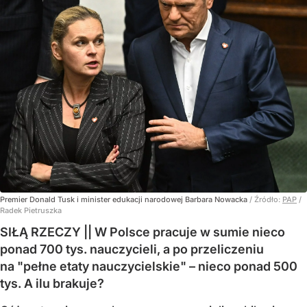
Premier Donald Tusk i minister edukacji narodowej Barbara Nowacka
/ Źródło:
PAP
/
Radek Pietruszka
SIŁĄ RZECZY || W Polsce pracuje w sumie nieco
ponad 700 tys. nauczycieli, a po przeliczeniu
na "pełne etaty nauczycielskie" – nieco ponad 500
tys. A ilu brakuje?