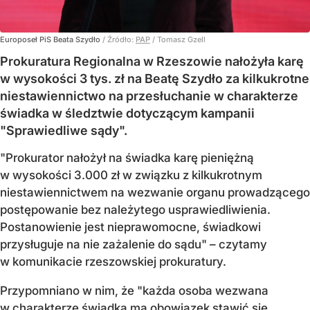
Europoseł PiS Beata Szydło
/ Źródło:
PAP
/
Tomasz Gzell
Prokuratura Regionalna w Rzeszowie nałożyła karę
w wysokości 3 tys. zł na Beatę Szydło za kilkukrotne
niestawiennictwo na przesłuchanie w charakterze
świadka w śledztwie dotyczącym kampanii
"Sprawiedliwe sądy".
"Prokurator nałożył na świadka karę pieniężną
w wysokości 3.000 zł w związku z kilkukrotnym
niestawiennictwem na wezwanie organu prowadzącego
postępowanie bez należytego usprawiedliwienia.
Postanowienie jest nieprawomocne, świadkowi
przysługuje na nie zażalenie do sądu" – czytamy
w komunikacie rzeszowskiej prokuratury.
Przypomniano w nim, że "każda osoba wezwana
w charakterze świadka ma obowiązek stawić się