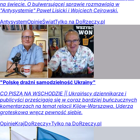
na świecie. O bulwersującej sprawie rozmawiają w
"Antysystemie" Paweł Lisicki i Wojciech Cejrowski.
Antysystem
Opinie
Świat
Tylko na DoRzeczy.pl
"Polskę drażni samodzielność Ukrainy"
CO PISZĄ NA WSCHODZIE || Ukraińscy dziennikarze i
publicyści prześcigają się w coraz bardziej buńczucznych
komentarzach na temat relacji Kijów-Warszawa. Uderza
groteskowa wręcz pewność siebie.
Opinie
Kraj
DoRzeczy+
Tylko na DoRzeczy.pl