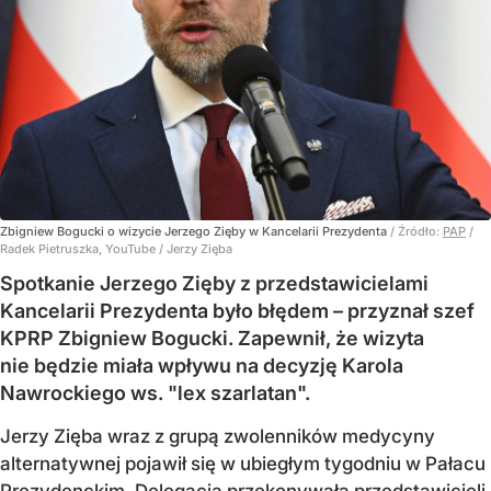
Zbigniew Bogucki o wizycie Jerzego Zięby w Kancelarii Prezydenta
/ Źródło:
PAP
/
Radek Pietruszka, YouTube / Jerzy Zięba
Spotkanie Jerzego Zięby z przedstawicielami
Kancelarii Prezydenta było błędem – przyznał szef
KPRP Zbigniew Bogucki. Zapewnił, że wizyta
nie będzie miała wpływu na decyzję Karola
Nawrockiego ws. "lex szarlatan".
Jerzy Zięba wraz z grupą zwolenników medycyny
alternatywnej pojawił się w ubiegłym tygodniu w Pałacu