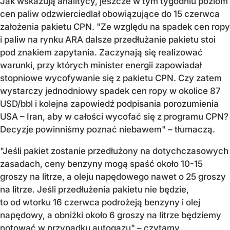
Jak wskazują analitycy, jeszcze w tym tygodniu poziom
cen paliw odzwierciedlał obowiązujące do 15 czerwca
założenia pakietu CPN. "Ze względu na spadek cen ropy
i paliw na rynku ARA dalsze przedłużanie pakietu stoi
pod znakiem zapytania. Zaczynają się realizować
warunki, przy których minister energii zapowiadał
stopniowe wycofywanie się z pakietu CPN. Czy zatem
wystarczy jednodniowy spadek cen ropy w okolice 87
USD/bbl i kolejna zapowiedź podpisania porozumienia
USA – Iran, aby w całości wycofać się z programu CPN?
Decyzje powinniśmy poznać niebawem" – tłumaczą.
"Jeśli pakiet zostanie przedłużony na dotychczasowych
zasadach, ceny benzyny mogą spaść około 10-15
groszy na litrze, a oleju napędowego nawet o 25 groszy
na litrze. Jeśli przedłużenia pakietu nie będzie,
to od wtorku 16 czerwca podrożeją benzyny i olej
napędowy, a obniżki około 6 groszy na litrze będziemy
notować w przypadku autogazu" – czytamy