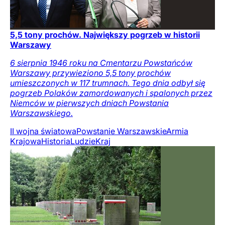
5,5 tony prochów. Największy pogrzeb w historii
Warszawy
6 sierpnia 1946 roku na Cmentarzu Powstańców
Warszawy przywieziono 5,5 tony prochów
umieszczonych w 117 trumnach. Tego dnia odbył się
pogrzeb Polaków zamordowanych i spalonych przez
Niemców w pierwszych dniach Powstania
Warszawskiego.
II wojna światowa
Powstanie Warszawskie
Armia
Krajowa
Historia
Ludzie
Kraj