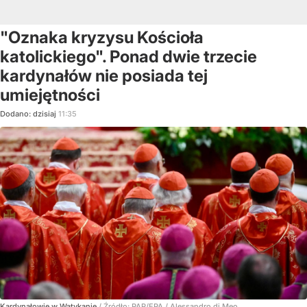
"Oznaka kryzysu Kościoła
katolickiego". Ponad dwie trzecie
kardynałów nie posiada tej
umiejętności
Dodano:
dzisiaj
11:35
Kardynałowie w Watykanie
/ Źródło:
PAP/EPA
/
Alessandro di Meo