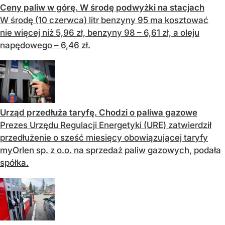
Ceny paliw w górę. W środę podwyżki na stacjach
W środę (10 czerwca) litr benzyny 95 ma kosztować
nie więcej niż 5,96 zł, benzyny 98 – 6,61 zł, a oleju
napędowego – 6,46 zł.
Urząd przedłuża taryfę. Chodzi o paliwa gazowe
Prezes Urzędu Regulacji Energetyki (URE) zatwierdził
przedłużenie o sześć miesięcy obowiązującej taryfy
myOrlen sp. z o.o. na sprzedaż paliw gazowych, podała
spółka.