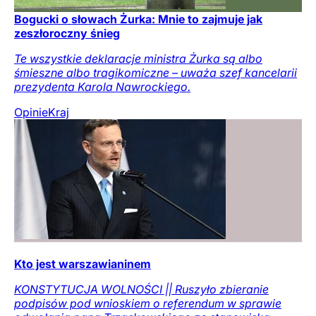
Bogucki o słowach Żurka: Mnie to zajmuje jak
zeszłoroczny śnieg
Te wszystkie deklaracje ministra Żurka są albo
śmieszne albo tragikomiczne – uważa szef kancelarii
prezydenta Karola Nawrockiego.
Opinie
Kraj
Kto jest warszawianinem
KONSTYTUCJA WOLNOŚCI || Ruszyło zbieranie
podpisów pod wnioskiem o referendum w sprawie