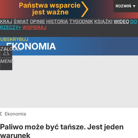
ROZWIŃ
▼
KRAJ
ŚWIAT
OPINIE
HISTORIA
TYGODNIK
KSIĄŻKI
WIDEO
DO
RZECZY+
WSPIERAJ
SUBSKRYBUJ
EKONOMIA
ZALOGUJ
MENU
Ekonomia
Paliwo może być tańsze. Jest jeden
warunek