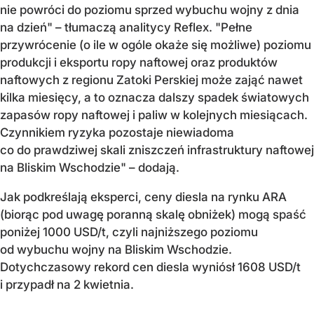
nie powróci do poziomu sprzed wybuchu wojny z dnia
na dzień" – tłumaczą analitycy Reflex. "Pełne
przywrócenie (o ile w ogóle okaże się możliwe) poziomu
produkcji i eksportu ropy naftowej oraz produktów
naftowych z regionu Zatoki Perskiej może zająć nawet
kilka miesięcy, a to oznacza dalszy spadek światowych
zapasów ropy naftowej i paliw w kolejnych miesiącach.
Czynnikiem ryzyka pozostaje niewiadoma
co do prawdziwej skali zniszczeń infrastruktury naftowej
na Bliskim Wschodzie" – dodają.
Jak podkreślają eksperci, ceny diesla na rynku ARA
(biorąc pod uwagę poranną skalę obniżek) mogą spaść
poniżej 1000 USD/t, czyli najniższego poziomu
od wybuchu wojny na Bliskim Wschodzie.
Dotychczasowy rekord cen diesla wyniósł 1608 USD/t
i przypadł na 2 kwietnia.