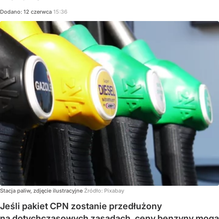
Dodano:
12
czerwca
15:36
Stacja paliw, zdjęcie ilustracyjne
Źródło:
Pixabay
Jeśli pakiet CPN zostanie przedłużony
na dotychczasowych zasadach, ceny benzyny mogą