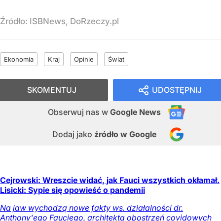
Źródło:
ISBNews, DoRzeczy.pl
Ekonomia
Kraj
Opinie
Świat
SKOMENTUJ
UDOSTĘPNIJ
Obserwuj nas
w
Google News
Dodaj jako
źródło w Google
Cejrowski: Wreszcie widać, jak Fauci wszystkich okłamał.
Lisicki: Sypie się opowieść o pandemii
Na jaw wychodzą nowe fakty ws. działalności dr.
Anthony'ego Fauciego, architekta obostrzeń covidowych