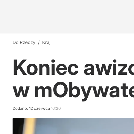
Do Rzeczy
/
Kraj
Koniec awiz
w mObywate
Dodano:
12
czerwca
16:20