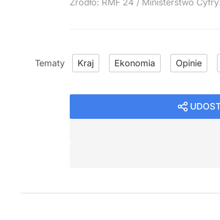
Źródło:
RMF 24
/
Ministerstwo Cyfry
Kraj
Ekonomia
Opinie
UDOST