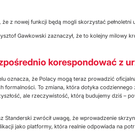
 że z nowej funkcji będą mogli skorzystać pełnoletni
Krzysztof Gawkowski zaznaczył, że to kolejny milow
ezpośrednio korespondować z u
u oznacza, że Polacy mogą teraz prowadzić oficjaln
ch formalności. To zmiana, która dotyka codziennego 
rzyszłość, ale rzeczywistość, którą budujemy dziś –
iusz Standerski zwrócił uwagę, że wprowadzenie skrzy
ikacji jako platformy, która realnie odpowiada na pot