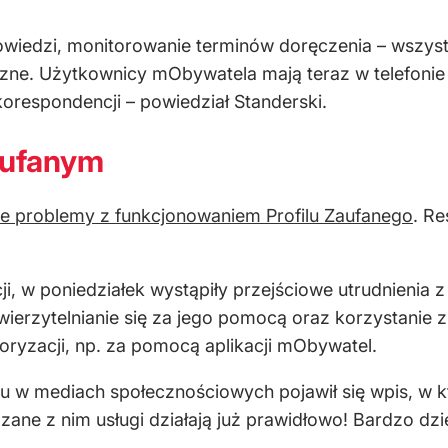
powiedzi, monitorowanie terminów doręczenia – wszys
e. Użytkownicy mObywatela mają teraz w telefonie ni
korespondencji – powiedział Standerski.
aufanym
e problemy z funkcjonowaniem Profilu Zaufanego
. Re
ji, w poniedziałek wystąpiły przejściowe utrudnienia
uwierzytelnianie się za jego pomocą oraz korzystanie 
toryzacji, np. za pomocą aplikacji mObywatel.
rtu w mediach społecznościowych pojawił się wpis, w 
iązane z nim usługi działają już prawidłowo! Bardzo dz