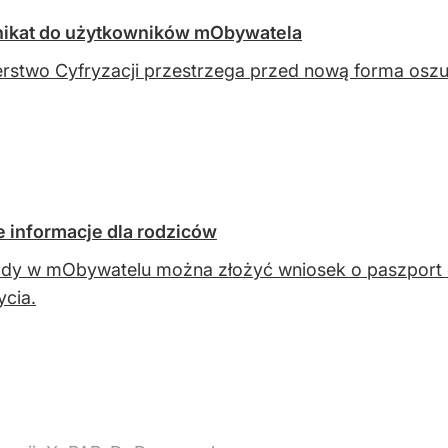
unikat do użytkowników mObywatela
erstwo Cyfryzacji przestrzega przed nową forma osz
 informacje dla rodziców
dy w mObywatelu można złożyć wniosek o paszport d
ycia.