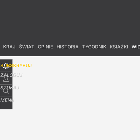
Udostępnij
6
Skomentuj
KRAJ
ŚWIAT
OPINIE
HISTORIA
TYGODNIK
KSIĄŻKI
WI
SUBSKRYBUJ
ZALOGUJ
SZUKAJ
MENU