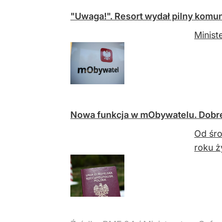
"Uwaga!". Resort wydał pilny kom
Minist
Nowa funkcja w mObywatelu. Dobre
Od śro
roku ż