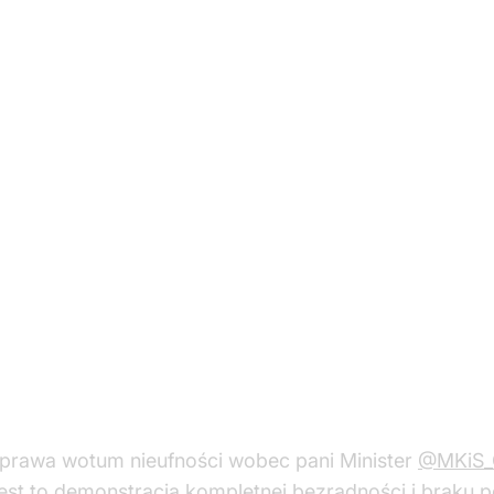
Sprawa wotum nieufności wobec pani Minister
@MKiS_
est to demonstracja kompletnej bezradności i braku 
ic.twitter.com/qxvCgUlcgo
P)
May 9, 2024