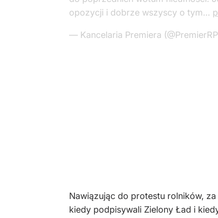
Nawiązując do protestu rolników, za 
kiedy podpisywali Zielony Ład i kied
W pewnym momencie z ławy PiS rozle
Szymon Hołownia. Na to z kolei zare
powiedział premier.
"Do Putina!". Posłowi
Na sali plenarnej ponownie zrobiło 
z rządami partii politycznej, która 
posłowie PiS zaczęli krzyczeć: Do Pu
– Proszę milczeć. Spotykałem się (z
że "skończyła się bezradność polski
Tusk dostał furii??
pic.twitter.com