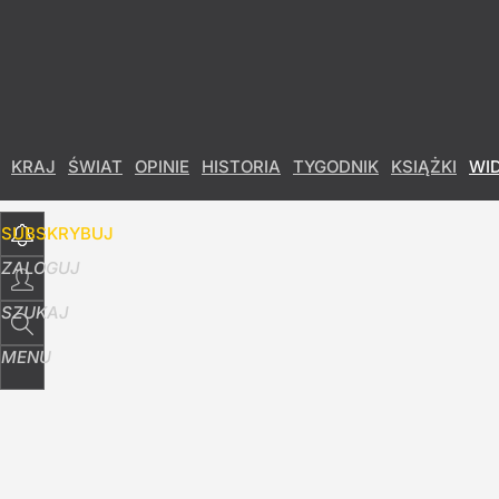
Udostępnij
27
Skomentuj
KRAJ
ŚWIAT
OPINIE
HISTORIA
TYGODNIK
KSIĄŻKI
WI
SUBSKRYBUJ
ZALOGUJ
SZUKAJ
MENU