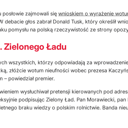
posłowie zajmowali się
wnioskiem o wyrażenie wotum
 W debacie głos zabrał Donald Tusk, który określił wni
raku pomysłu na polską rzeczywistość ze strony opozyc
. Zielonego Ładu
tych wszystkich, którzy odpowiadają za wprowadzenie 
dzką, złóżcie wotum nieufności wobec prezesa Kaczy
 – powiedział premier.
wieniem wysłuchiwał pretensji kierowanych pod adres
eksyjnie podpisując Zielony Ład. Pan Morawiecki, pan 
pletnego braku wiedzy o polskim rolnictwie. Banda ni