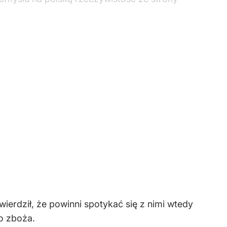
wierdził, że powinni spotykać się z nimi wtedy
go zboża.
próbował wówczas uspokajać marszałek Sejmu
ny akompaniament. Takie zagrzewanie do boju –
a
edliwości stwierdził, że "mamy do czynienia
 rosyjskich wpływów". Po tych słowach
aczyński – grzmiał szef rządu, dodając,
 waszych ludzi ze wschodnimi służbami".