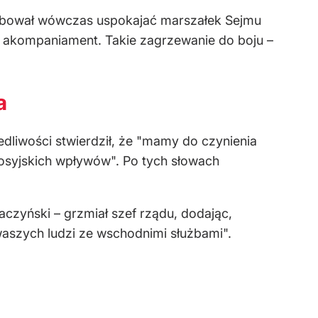
 już w zgodzie z Konstytucją, zbada bardzo