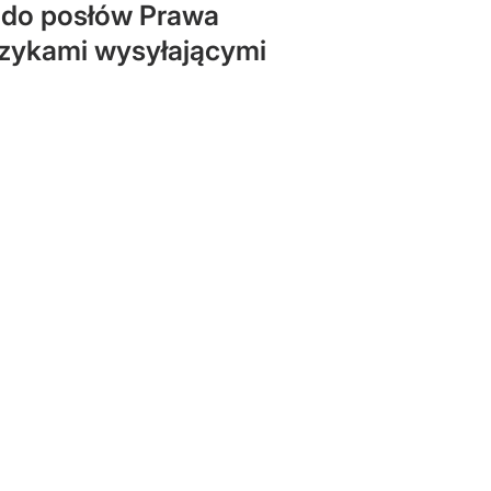
ę do posłów Prawa
krzykami wysyłającymi