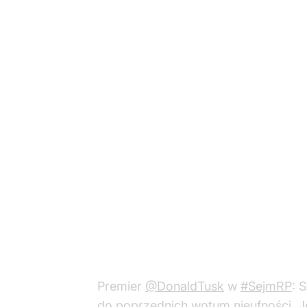
Premier
@DonaldTusk
w
#SejmRP
: 
do poprzednich wotum nieufności. J
opozycji i dobrze wszyscy o tym…
p
— Kancelaria Premiera (@PremierR