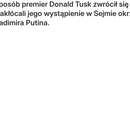
sposób premier Donald Tusk zwrócił si
 zakłócali jego wystąpienie w Sejmie o
adimira Putina.