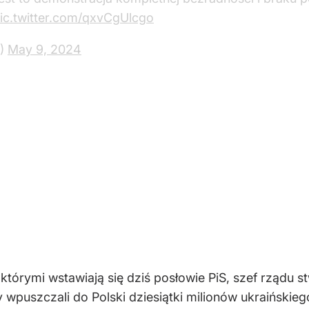
którymi wstawiają się dziś posłowie PiS, szef rządu st
y wpuszczali do Polski dziesiątki milionów ukraińskie
gł się okrzyk "idź do rolników!". Nastroje na sali 
agował Tusk. – Panie marszałku, przecież to jest faj
e PiS zakłócili wystąpienie Tusk
się głośno kiedy Donald Tusk mówiąc o Prawie i Sprawi
od wielu lat działa pod wpływem rosyjskich interesów i
tina!".
 Władimirem Putinem – red.) równie często, jak Lech K
ego państwa i bezkarność, jeśli chodzi o działalność
/bPQhKIMVMT