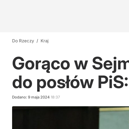
Do Rzeczy
/
Kraj
Gorąco w Sejmi
do posłów PiS:
Dodano:
9
maja
2024
18:37