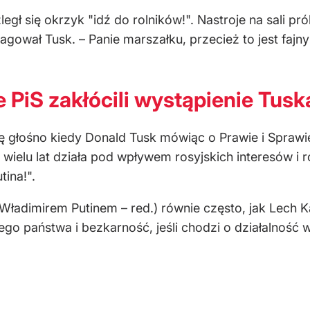
er (@AnkaPolska)
May 9, 2024
 służby, prokuratura, jak i komisja, którą powołamy