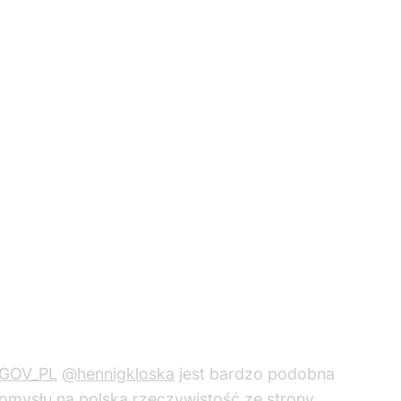
GOV_PL
@hennigkloska
jest bardzo podobna
pomysłu na polską rzeczywistość ze strony