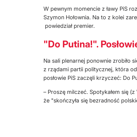
— AnkaPolska ?? #BabiesLivesMatt
– Chcę was poinformować, że zarówno