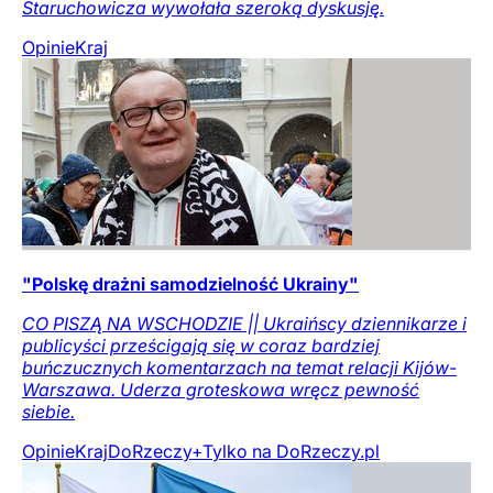
Staruchowicza wywołała szeroką dyskusję.
Opinie
Kraj
"Polskę drażni samodzielność Ukrainy"
CO PISZĄ NA WSCHODZIE || Ukraińscy dziennikarze i
publicyści prześcigają się w coraz bardziej
buńczucznych komentarzach na temat relacji Kijów-
Warszawa. Uderza groteskowa wręcz pewność
siebie.
Opinie
Kraj
DoRzeczy+
Tylko na DoRzeczy.pl