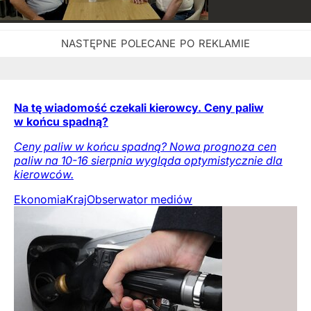
Na tę wiadomość czekali kierowcy. Ceny paliw
w końcu spadną?
Ceny paliw w końcu spadną? Nowa prognoza cen
paliw na 10-16 sierpnia wygląda optymistycznie dla
kierowców.
Ekonomia
Kraj
Obserwator mediów