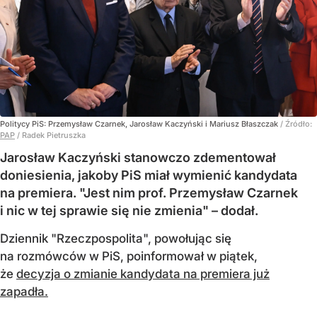
Politycy PiS: Przemysław Czarnek, Jarosław Kaczyński i Mariusz Błaszczak
/ Źródło:
PAP
/
Radek Pietruszka
Jarosław Kaczyński stanowczo zdementował
doniesienia, jakoby PiS miał wymienić kandydata
na premiera. "Jest nim prof. Przemysław Czarnek
i nic w tej sprawie się nie zmienia" – dodał.
Dziennik "Rzeczpospolita", powołując się
na rozmówców w PiS, poinformował w piątek,
że
decyzja o zmianie kandydata na premiera już
zapadła.