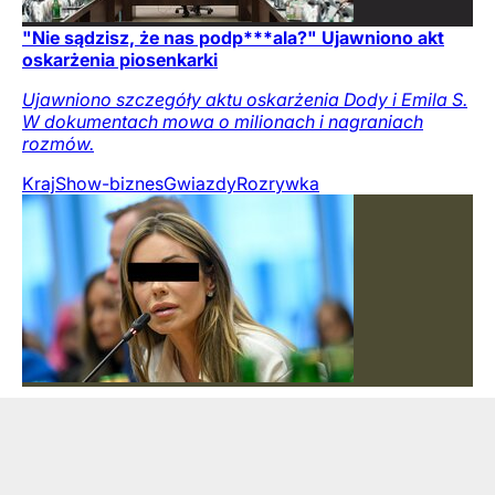
"Nie sądzisz, że nas podp***ala?" Ujawniono akt
oskarżenia piosenkarki
Ujawniono szczegóły aktu oskarżenia Dody i Emila S.
W dokumentach mowa o milionach i nagraniach
rozmów.
Kraj
Show-biznes
Gwiazdy
Rozrywka