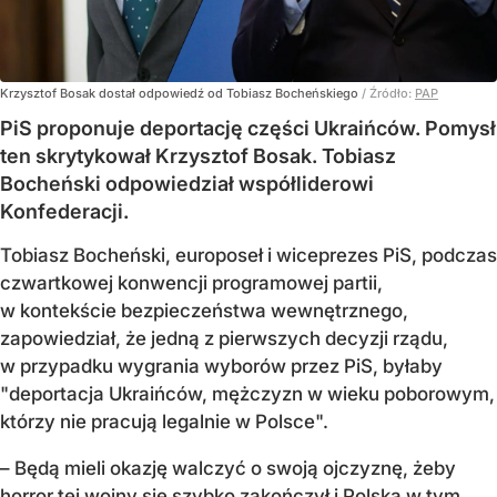
Krzysztof Bosak dostał odpowiedź od Tobiasz Bocheńskiego
/ Źródło:
PAP
PiS proponuje deportację części Ukraińców. Pomysł
ten skrytykował Krzysztof Bosak. Tobiasz
Bocheński odpowiedział współliderowi
Konfederacji.
Tobiasz Bocheński, europoseł i wiceprezes PiS, podczas
czwartkowej konwencji programowej partii,
w kontekście bezpieczeństwa wewnętrznego,
zapowiedział, że jedną z pierwszych decyzji rządu,
w przypadku wygrania wyborów przez PiS, byłaby
"deportacja Ukraińców, mężczyzn w wieku poborowym,
którzy nie pracują legalnie w Polsce".
– Będą mieli okazję walczyć o swoją ojczyznę, żeby
horror tej wojny się szybko zakończył i Polska w tym