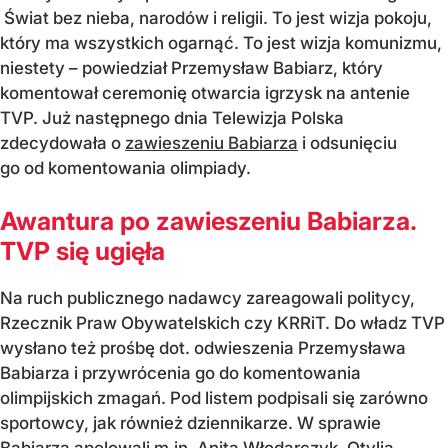
Świat bez nieba, narodów i religii. To jest wizja pokoju,
który ma wszystkich ogarnąć. To jest wizja komunizmu,
niestety – powiedział Przemysław Babiarz, który
komentował ceremonię otwarcia igrzysk na antenie
TVP. Już następnego dnia Telewizja Polska
zdecydowała o
zawieszeniu Babiarza
i odsunięciu
go od komentowania olimpiady.
Awantura po zawieszeniu Babiarza.
TVP się ugięła
Na ruch publicznego nadawcy zareagowali politycy,
Rzecznik Praw Obywatelskich czy KRRiT. Do władz TVP
wysłano też prośbę dot. odwieszenia Przemysława
Babiarza i przywrócenia go do komentowania
olimpijskich zmagań. Pod listem podpisali się zarówno
sportowcy, jak również dziennikarze. W sprawie
Babiarza apelowali m.in. Anita Włodarczyk, Otylia