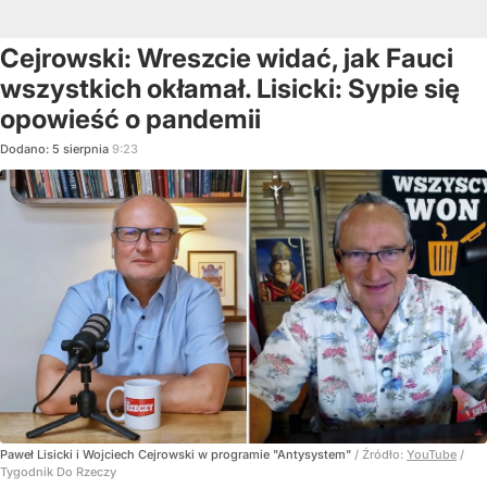
Cejrowski: Wreszcie widać, jak Fauci
wszystkich okłamał. Lisicki: Sypie się
opowieść o pandemii
Dodano:
5
sierpnia
9:23
Paweł Lisicki i Wojciech Cejrowski w programie "Antysystem"
/ Źródło:
YouTube
/
Tygodnik Do Rzeczy