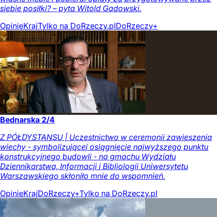
siebie posiłki? – pyta Witold Gadowski.
Opinie
Kraj
Tylko na DoRzeczy.pl
DoRzeczy+
Bednarska 2/4
Z PÓŁDYSTANSU | Uczestnictwo w ceremonii zawieszenia
wiechy - symbolizującej osiągnięcie najwyższego punktu
konstrukcyjnego budowli - na gmachu Wydziału
Dziennikarstwa, Informacji i Bibliologii Uniwersytetu
Warszawskiego skłoniło mnie do wspomnień.
Opinie
Kraj
DoRzeczy+
Tylko na DoRzeczy.pl