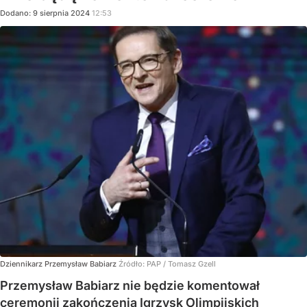
Dodano:
9
sierpnia
2024
12:53
Dziennikarz Przemysław Babiarz
Źródło:
PAP
/
Tomasz Gzell
Przemysław Babiarz nie będzie komentował
ceremonii zakończenia Igrzysk Olimpijskich