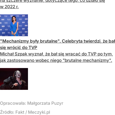
na szczere wyznanie, dotyczące tego, co działo się
w 2022 r.
"Mechanizmy były brutalne". Celebryta twierdzi, że bał
się wrócić do TVP
Michał Szpak wyznał, że bał się wracać do TVP po tym,
jak zastosowano wobec niego "brutalne mechanizmy".
Opracowała:
Małgorzata Puzyr
Źródło:
Fakt
/
Meczyki.pl