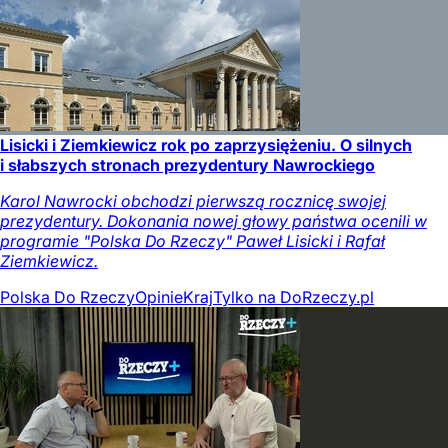
Lisicki i Ziemkiewicz rok po zaprzysiężeniu. O silnych
i słabszych stronach prezydentury Nawrockiego
Karol Nawrocki obchodzi pierwszą rocznicę swojej
prezydentury. Dokonania nowej głowy państwa ocenili w
programie "Polska Do Rzeczy" Paweł Lisicki i Rafał
Ziemkiewicz.
Polska Do Rzeczy
Opinie
Kraj
Tylko na DoRzeczy.pl