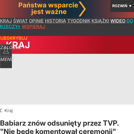
ROZWIŃ
▼
KRAJ
ŚWIAT
OPINIE
HISTORIA
TYGODNIK
KSIĄŻKI
WIDEO
DO
RZECZY+
WSPIERAJ
SUBSKRYBUJ
KRAJ
ZALOGUJ
MENU
Kraj
Babiarz znów odsunięty przez TVP.
"Nie będę komentował ceremonii"