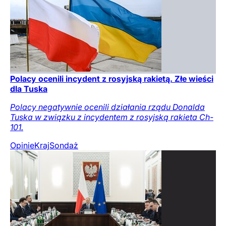
Polacy ocenili incydent z rosyjską rakietą. Złe wieści
dla Tuska
Polacy negatywnie ocenili działania rządu Donalda
Tuska w związku z incydentem z rosyjską rakieta Ch-
101.
Opinie
Kraj
Sondaż