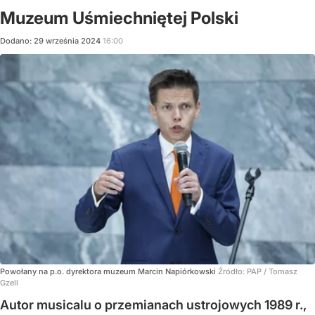
Muzeum Uśmiechniętej Polski
Dodano:
29
września
2024
16:00
Powołany na p.o. dyrektora muzeum Marcin Napiórkowski
Źródło:
PAP
/
Tomasz
Gzell
Autor musicalu o przemianach ustrojowych 1989 r.,