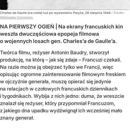
Charles de Gaulle (na czele) tuż po wyzwoleniu Paryża, 26 sierpnia 1944
/ Źródło:
Wikimedia Commons
NA PIERWSZY OGIEŃ | Na ekrany francuskich kin
weszła dwuczęściowa epopeja filmowa
o wojennych losach gen. Charles’a de Gaulle’a.
Twórca filmu, reżyser Antonin Baudry, stworzył
produkcję, na którą – jak się zdaje – Francuzi czekali.
Na razie można ją obejrzeć tylko we Francji, więc
opisując ogromne zainteresowanie filmowym freskiem
w ojczyźnie generała, muszę opierać się jedynie
na relacjach w czołowych francuskich dziennikach
i tygodnikach. Wybija z nich jedno: duma, że wreszcie
znalazł się reżyser, który przypomniał Francuzom,
z jakiego dna upadku wydźwignął ich wcześniej mało
znany generał.