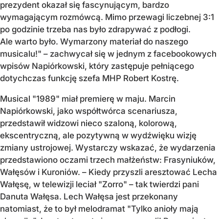
prezydent okazał się fascynującym, bardzo
wymagającym rozmówcą. Mimo przewagi liczebnej 3:1
po godzinie trzeba nas było zdrapywać z podłogi.
Ale warto było. Wymarzony materiał do naszego
musicalu!" – zachwycał się w jednym z facebookowych
wpisów Napiórkowski, który zastępuje pełniącego
dotychczas funkcję szefa MHP Robert Kostrę.
Musical "1989" miał premierę w maju. Marcin
Napiórkowski, jako współtwórca scenariusza,
przedstawił widzowi nieco szaloną, kolorową,
ekscentryczną, ale pozytywną w wydźwięku wizję
zmiany ustrojowej. Wystarczy wskazać, że wydarzenia
przedstawiono oczami trzech małżeństw: Frasyniuków,
Wałęsów i Kuroniów. – Kiedy przyszli aresztować Lecha
Wałęsę, w telewizji leciał "Zorro" – tak twierdzi pani
Danuta Wałęsa. Lech Wałęsa jest przekonany
natomiast, że to był melodramat "Tylko anioły mają