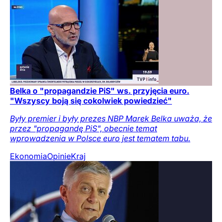
Belka o "propagandzie PiS" ws. przyjęcia euro.
"Wszyscy boją się cokolwiek powiedzieć"
Były premier i były prezes NBP Marek Belka uważa, że
przez "propagandę PiS", obecnie temat
wprowadzenia w Polsce euro jest tematem tabu.
Ekonomia
Opinie
Kraj