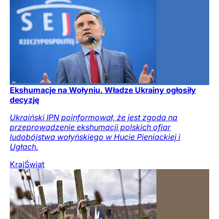
Ekshumacje na Wołyniu. Władze Ukrainy ogłosiły
decyzję
Ukraiński IPN poinformował, że jest zgoda na
przeprowadzenie ekshumacji polskich ofiar
ludobójstwa wołyńskiego w Hucie Pieniackiej i
Ugłach.
Kraj
Świat