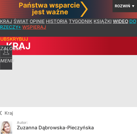
ROZWIŃ
▼
KRAJ
ŚWIAT
OPINIE
HISTORIA
TYGODNIK
KSIĄŻKI
WIDEO
DO
RZECZY+
WSPIERAJ
SUBSKRYBUJ
KRAJ
ZALOGUJ
MENU
Kraj
Autor:
Zuzanna Dąbrowska-Pieczyńska