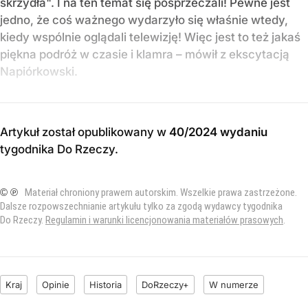
skrzydła". I na ten temat się posprzeczali! Pewne jest
jedno, że coś ważnego wydarzyło się właśnie wtedy,
kiedy wspólnie oglądali telewizję! Więc jest to też jakaś
piękna podróż w czasie i klamra – mówił z ekscytacją
Napiórkowski.
Artykuł został opublikowany w
40/2024 wydaniu
tygodnika Do Rzeczy
.
© ℗
Materiał chroniony prawem autorskim. Wszelkie prawa zastrzeżone.
Dalsze rozpowszechnianie artykułu tylko za zgodą wydawcy tygodnika
Do Rzeczy.
Regulamin i warunki licencjonowania materiałów prasowych
.
Kraj
Opinie
Historia
DoRzeczy+
W numerze