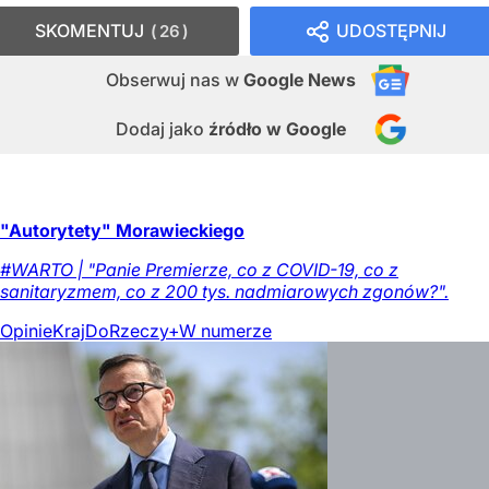
SKOMENTUJ
UDOSTĘPNIJ
26
Obserwuj nas
w
Google News
Dodaj jako
źródło w Google
"Autorytety" Morawieckiego
#WARTO | "Panie Premierze, co z COVID-19, co z
sanitaryzmem, co z 200 tys. nadmiarowych zgonów?".
Opinie
Kraj
DoRzeczy+
W numerze