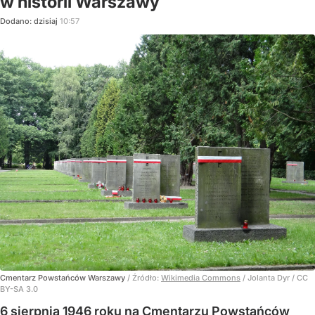
w historii Warszawy
Dodano:
dzisiaj
10:57
Cmentarz Powstańców Warszawy
/ Źródło:
Wikimedia Commons
/
Jolanta Dyr / CC
BY-SA 3.0
6 sierpnia 1946 roku na Cmentarzu Powstańców