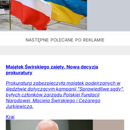
Majątek Świrskiego zajęty. Nowa decyzja
prokuratury
Prokuratura zabezpieczyła majątek podejrzanych w
śledztwie dotyczącym kampanii "Sprawiedliwe sądy",
byłych członków zarządu Polskiej Fundacji
Narodowej, Macieja Świrskiego i Cezarego
Jurkiewicza.
Kraj