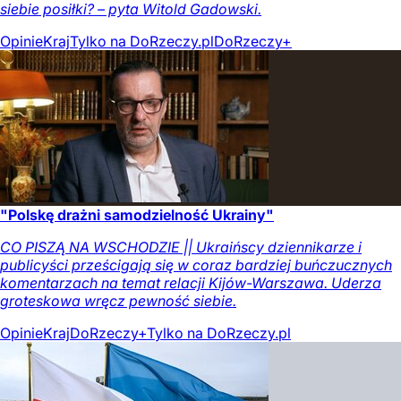
siebie posiłki? – pyta Witold Gadowski.
Opinie
Kraj
Tylko na DoRzeczy.pl
DoRzeczy+
"Polskę drażni samodzielność Ukrainy"
CO PISZĄ NA WSCHODZIE || Ukraińscy dziennikarze i
publicyści prześcigają się w coraz bardziej buńczucznych
komentarzach na temat relacji Kijów-Warszawa. Uderza
groteskowa wręcz pewność siebie.
Opinie
Kraj
DoRzeczy+
Tylko na DoRzeczy.pl