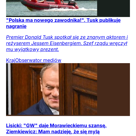
"Polska ma nowego zawodnika!". Tusk publikuje
nagranie
Premier Donald Tusk spotkał się ze znanym aktorem i
reżyserem Jessem Eisenbergiem. Szef rządu wręczył
mu wyjątkowy prezent.
Kraj
Obserwator mediów
Lisicki: "GW" daje Morawieckiemu szansę.
Ziemkiewicz: Mam nadzieję, że się mylą