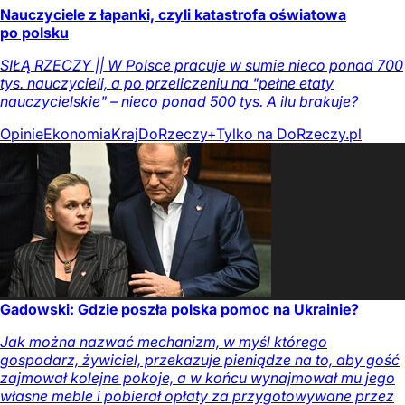
Nauczyciele z łapanki, czyli katastrofa oświatowa
po polsku
SIŁĄ RZECZY || W Polsce pracuje w sumie nieco ponad 700
tys. nauczycieli, a po przeliczeniu na "pełne etaty
nauczycielskie" – nieco ponad 500 tys. A ilu brakuje?
Opinie
Ekonomia
Kraj
DoRzeczy+
Tylko na DoRzeczy.pl
Gadowski: Gdzie poszła polska pomoc na Ukrainie?
Jak można nazwać mechanizm, w myśl którego
gospodarz, żywiciel, przekazuje pieniądze na to, aby gość
zajmował kolejne pokoje, a w końcu wynajmował mu jego
własne meble i pobierał opłaty za przygotowywane przez