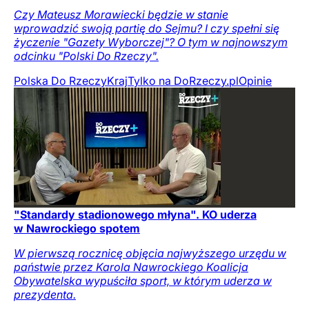
Czy Mateusz Morawiecki będzie w stanie
wprowadzić swoją partię do Sejmu? I czy spełni się
życzenie "Gazety Wyborczej"? O tym w najnowszym
odcinku "Polski Do Rzeczy".
Polska Do Rzeczy
Kraj
Tylko na DoRzeczy.pl
Opinie
"Standardy stadionowego młyna". KO uderza
w Nawrockiego spotem
W pierwszą rocznicę objęcia najwyższego urzędu w
państwie przez Karola Nawrockiego Koalicja
Obywatelska wypuściła sport, w którym uderza w
prezydenta.