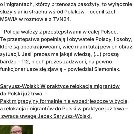
o imigrantach, którzy przenoszą pasożyty, to wyłącznie
służy sianiu strachu wśród Polaków – ocenił szef
MSWiA w rozmowie z TVN24.
– Policja walczy z przestępstwami w całej Polsce.
Te przestępstwa popełniają i obywatele Polscy, i osoby,
które są obcokrajowcami, więc mam tutaj pewien obraz
sytuacji. Jeśli prezes ma jakąś wiedzę, (...) proszę
bardzo – 112, niech prezes zadzwoni, na pewno
funkcjonariusze się zjawią – powiedział Siemoniak.
Saryusz-Wolski: W praktyce relokacja migrantów
do Polski już trwa
Pakt migracyjny formalnie nie wszedł jeszcze w życie,
a relokacja imigrantów do Polski w praktyce już trwa –
zwraca uwagę Jacek Saryusz-Wolski.