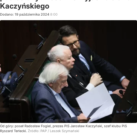
Kaczyńskiego
Dodano:
19
października
2024
8:00
Od góry: poseł Radosław Fogiel, prezes PiS Jarosław Kaczyński, szef klubu PiS
Ryszard Terlecki.
Źródło:
PAP
/
Leszek Szymański