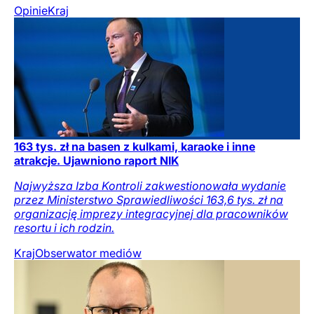
Opinie
Kraj
163 tys. zł na basen z kulkami, karaoke i inne
atrakcje. Ujawniono raport NIK
Najwyższa Izba Kontroli zakwestionowała wydanie
przez Ministerstwo Sprawiedliwości 163,6 tys. zł na
organizację imprezy integracyjnej dla pracowników
resortu i ich rodzin.
Kraj
Obserwator mediów