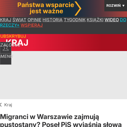
ROZWIŃ
▼
KRAJ
ŚWIAT
OPINIE
HISTORIA
TYGODNIK
KSIĄŻKI
WIDEO
DO
RZECZY+
WSPIERAJ
SUBSKRYBUJ
KRAJ
ZALOGUJ
MENU
Kraj
Migranci w Warszawie zajmują
pustostany? Poseł PiS wyjaśnia słowa