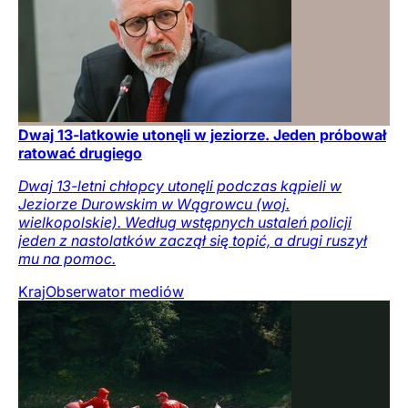
Dwaj 13-latkowie utonęli w jeziorze. Jeden próbował
ratować drugiego
Dwaj 13-letni chłopcy utonęli podczas kąpieli w
Jeziorze Durowskim w Wągrowcu (woj.
wielkopolskie). Według wstępnych ustaleń policji
jeden z nastolatków zaczął się topić, a drugi ruszył
mu na pomoc.
Kraj
Obserwator mediów