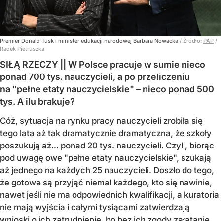
Premier Donald Tusk i minister edukacji narodowej Barbara Nowacka
/ Źródło:
PAP
/
Radek Pietruszka
SIŁĄ RZECZY || W Polsce pracuje w sumie nieco
ponad 700 tys. nauczycieli, a po przeliczeniu
na "pełne etaty nauczycielskie" – nieco ponad 500
tys. A ilu brakuje?
Cóż, sytuacja na rynku pracy nauczycieli zrobiła się
tego lata aż tak dramatycznie dramatyczna, że szkoły
poszukują aż… ponad 20 tys. nauczycieli. Czyli, biorąc
pod uwagę owe "pełne etaty nauczycielskie", szukają
aż jednego na każdych 25 nauczycieli. Doszło do tego,
że gotowe są przyjąć niemal każdego, kto się nawinie,
nawet jeśli nie ma odpowiednich kwalifikacji, a kuratoria
nie mają wyjścia i całymi tysiącami zatwierdzają
wnioski o ich zatrudnienie, bo bez ich zgody załatanie