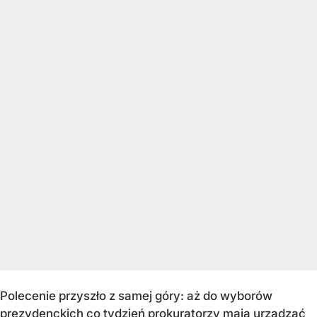
Polecenie przyszło z samej góry: aż do wyborów
prezydenckich co tydzień prokuratorzy mają urządzać