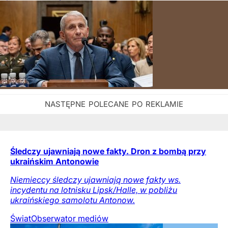
Śledczy ujawniają nowe fakty. Dron z bombą przy
ukraińskim Antonowie
Niemieccy śledczy ujawniają nowe fakty ws.
incydentu na lotnisku Lipsk/Halle, w pobliżu
ukraińskiego samolotu Antonow.
Świat
Obserwator mediów