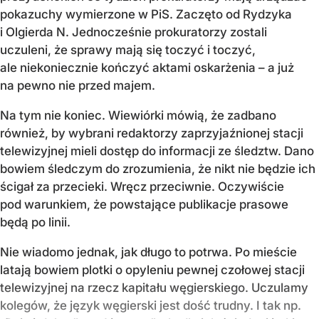
pokazuchy wymierzone w PiS. Zaczęto od Rydzyka
i Olgierda N. Jednocześnie prokuratorzy zostali
uczuleni, że sprawy mają się toczyć i toczyć,
ale niekoniecznie kończyć aktami oskarżenia – a już
na pewno nie przed majem.
Na tym nie koniec. Wiewiórki mówią, że zadbano
również, by wybrani redaktorzy zaprzyjaźnionej stacji
telewizyjnej mieli dostęp do informacji ze śledztw. Dano
bowiem śledczym do zrozumienia, że nikt nie będzie ich
ścigał za przecieki. Wręcz przeciwnie. Oczywiście
pod warunkiem, że powstające publikacje prasowe
będą po linii.
Nie wiadomo jednak, jak długo to potrwa. Po mieście
latają bowiem plotki o opyleniu pewnej czołowej stacji
telewizyjnej na rzecz kapitału węgierskiego. Uczulamy
kolegów, że język węgierski jest dość trudny. I tak np.