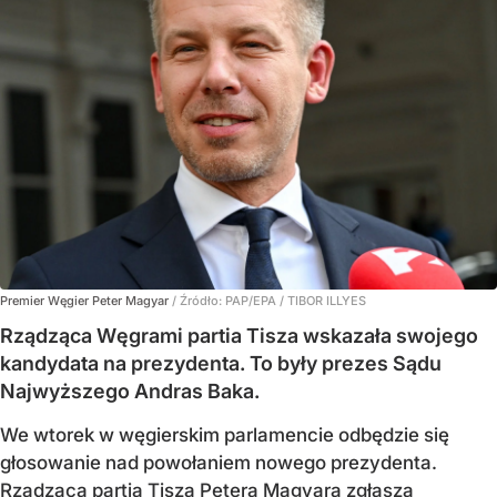
Premier Węgier Peter Magyar
/ Źródło:
PAP/EPA
/
TIBOR ILLYES
Rządząca Węgrami partia Tisza wskazała swojego
kandydata na prezydenta. To były prezes Sądu
Najwyższego Andras Baka.
We wtorek w węgierskim parlamencie odbędzie się
głosowanie nad powołaniem nowego prezydenta.
Rządząca partia Tisza Petera Magyara zgłasza