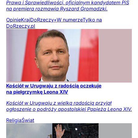
Prawa i Sprawiedliwości, oficjalnym kandydatem PiS
na premiera rozmawia Ryszard Gromadzki.
Opinie
Kraj
DoRzeczy+
W numerze
Tylko na
DoRzeczy.pl
Kościół w Urugwaju z radością oczekuje
na pielgrzymkę Leona XIV
Kościół w Urugwaju z wielką radością przyjął
ogłoszenie o podróży apostolskiej Papieża Leona XIV.
Religia
Świat