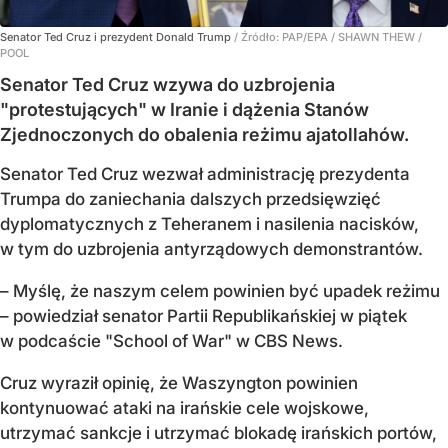
Senator Ted Cruz i prezydent Donald Trump
/ Źródło:
PAP/EPA
/
SHAWN THEW /
POOL
Senator Ted Cruz wzywa do uzbrojenia
"protestujących" w Iranie i dążenia Stanów
Zjednoczonych do obalenia reżimu ajatollahów.
Senator Ted Cruz wezwał administrację prezydenta
Trumpa do zaniechania dalszych przedsięwzięć
dyplomatycznych z Teheranem i nasilenia nacisków,
w tym do uzbrojenia antyrządowych demonstrantów.
– Myślę, że naszym celem powinien być upadek reżimu
– powiedział senator Partii Republikańskiej w piątek
w podcaście "School of War" w CBS News.
Cruz wyraził opinię, że Waszyngton powinien
kontynuować ataki na irańskie cele wojskowe,
utrzymać sankcje i utrzymać blokadę irańskich portów,