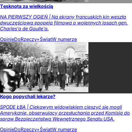
Tęsknota za wielkością
NA PIERWSZY OGIEŃ | Na ekrany francuskich kin weszła
dwuczęściowa epopeja filmowa o wojennych losach gen.
Charles’a de Gaulle’a.
Opinie
DoRzeczy+
Świat
W numerze
Kogo popychali lekarze?
SPODE ŁBA | Ciekawym widowiskiem cieszyć się mogli
Amerykanie, obserwujący przesłuchania przed Komisją do
spraw Bezpieczeństwa Wewnętrznego Senatu USA.
Opinie
DoRzeczy+
Świat
W numerze