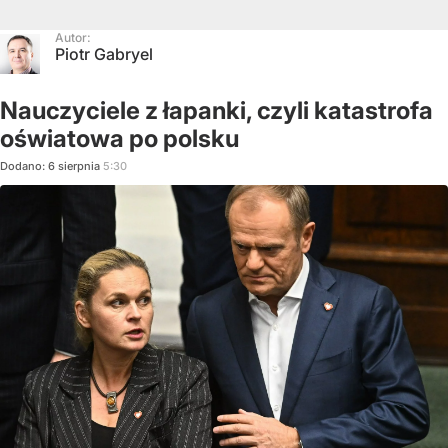
Autor:
Piotr Gabryel
Nauczyciele z łapanki, czyli katastrofa
oświatowa po polsku
Dodano:
6
sierpnia
5:30