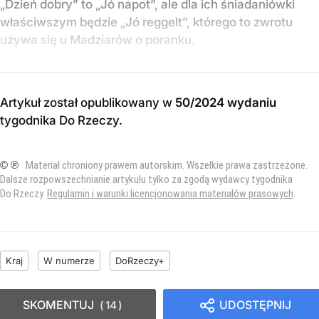
„Dzień dobry” to „Jó napot”, ale dla ich śniadaniówki
właściwszym będzie „Jó reggelt”, którego to zwrotu
używa się u Madziarów o poranku.
Artykuł został opublikowany w
50/2024 wydaniu
tygodnika Do Rzeczy
.
© ℗
Materiał chroniony prawem autorskim. Wszelkie prawa zastrzeżone.
Dalsze rozpowszechnianie artykułu tylko za zgodą wydawcy tygodnika
Do Rzeczy.
Regulamin i warunki licencjonowania materiałów prasowych
.
Kraj
W numerze
DoRzeczy+
SKOMENTUJ
UDOSTĘPNIJ
14