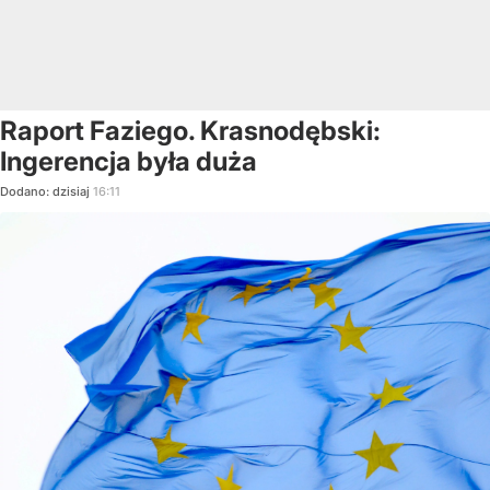
Raport Faziego. Krasnodębski:
Ingerencja była duża
Dodano:
dzisiaj
16:11