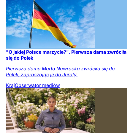
"O jakiej Polsce marzycie?". Pierwsza dama zwróciła
się do Polek
Pierwsza dama Marta Nawrocka zwróciła się do
Polek, zapraszając je do Juraty.
Kraj
Obserwator mediów