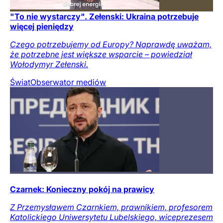
"To nie wystarczy". Zełenski: Ukraina potrzebuje
więcej pieniędzy
Czego potrzebujemy od Europy? Naprawdę uważam,
że potrzebne jest większe wsparcie – powiedział
Wołodymyr Zełenski.
Świat
Obserwator mediów
Czarnek: Konieczny pokój na prawicy
Z Przemysławem Czarnkiem, prawnikiem, profesorem
Katolickiego Uniwersytetu Lubelskiego, wiceprezesem