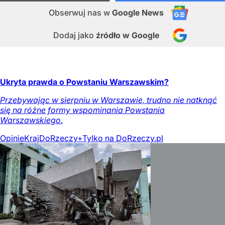
Obserwuj nas
w
Google News
Dodaj jako
źródło w Google
Ukryta prawda o Powstaniu Warszawskim?
Przebywając w sierpniu w Warszawie, trudno nie natknąć
się na różne formy wspominania Powstania
Warszawskiego.
Opinie
Kraj
DoRzeczy+
Tylko na DoRzeczy.pl