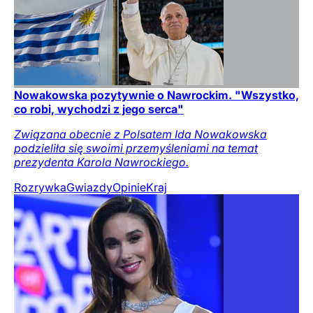
Nowakowska pozytywnie o Nawrockim. "Wszystko,
co robi, wychodzi z jego serca"
Związana obecnie z Polsatem Ida Nowakowska
podzieliła się swoimi przemyśleniami na temat
prezydenta Karola Nawrockiego.
Rozrywka
Gwiazdy
Opinie
Kraj