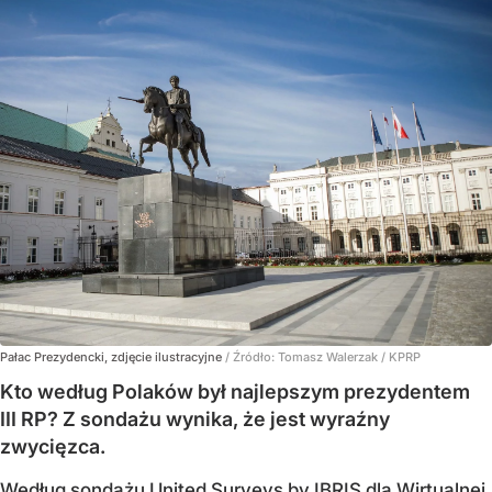
Pałac Prezydencki, zdjęcie ilustracyjne
/ Źródło:
Tomasz Walerzak / KPRP
Kto według Polaków był najlepszym prezydentem
III RP? Z sondażu wynika, że jest wyraźny
zwycięzca.
Według sondażu United Surveys by IBRIS dla Wirtualnej