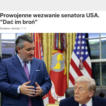
Prowojenne wezwanie senatora USA.
"Dać im broń"
Dodano:
dzisiaj
17:18