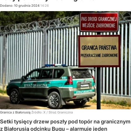
Dodano:
10
grudnia
2024
14:26
Granica z Białorusią
Źródło:
X
/
Straż Graniczna
Setki tysięcy drzew poszły pod topór na granicznym
z Białorusią odcinku Bugu – alarmuje jeden