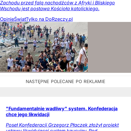
Zachodu przed falą nachodźców z Afryki i Bliskiego
Wschodu jest postawa Kościoła katolickiego.
Opinie
Świat
Tylko na DoRzeczy.pl
"Fundamentalnie wadliwy" system. Konfederacja
chce jego likwidacji
Poseł Konfederacji Grzegorz Płaczek złożył projekt
ustawy likwidującej system kaucyjny. Pod