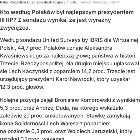
Pałac Prezydencki, zdjęcie ilustracyjne
/ Źródło:
Tomasz Walerzak / KPRP
Kto według Polaków był najlepszym prezydentem
III RP? Z sondażu wynika, że jest wyraźny
zwycięzca.
Według sondażu United Surveys by IBRIS dla Wirtualnej
Polski, 44,7 proc. Polaków uznaje Aleksandra
Kwaśniewskiego za najlepszą głowę państwa w historii
Trzeciej Rzeczypospolitej. Na drugim miejscu uplasował
się Lech Kaczyński z poparciem 14,2 proc. Trzecie jest
urzędujący prezydent Karol Nawrocki, który uzyskał
12,3 proc. głosów.
Kolejne pozycje zajęli Bronisław Komorowski z wynikiem
5,3 proc. oraz Andrzej Duda, na którego wskazało
zaledwie 2,1 proc. ankietowanych. Stawkę zamykają
ikona Solidarności Lech Wałęsa z poparciem
na poziomie 0,3 proc. oraz Wojciech Jaruzelski, który
uzyskał 0,1 proc. wskazań.