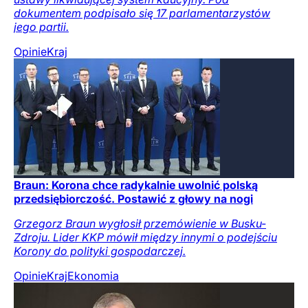
dokumentem podpisało się 17 parlamentarzystów
jego partii.
Opinie
Kraj
Braun: Korona chce radykalnie uwolnić polską
przedsiębiorczość. Postawić z głowy na nogi
Grzegorz Braun wygłosił przemówienie w Busku-
Zdroju. Lider KKP mówił między innymi o podejściu
Korony do polityki gospodarczej.
Opinie
Kraj
Ekonomia