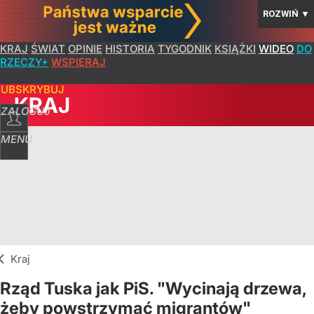
ROZWIŃ
▼
KRAJ
ŚWIAT
OPINIE
HISTORIA
TYGODNIK
KSIĄŻKI
WIDEO
DO
RZECZY+
WSPIERAJ
SUBSKRYBUJ
KRAJ
ZALOGUJ
MENU
Kraj
Rząd Tuska jak PiS. "Wycinają drzewa,
żeby powstrzymać migrantów"