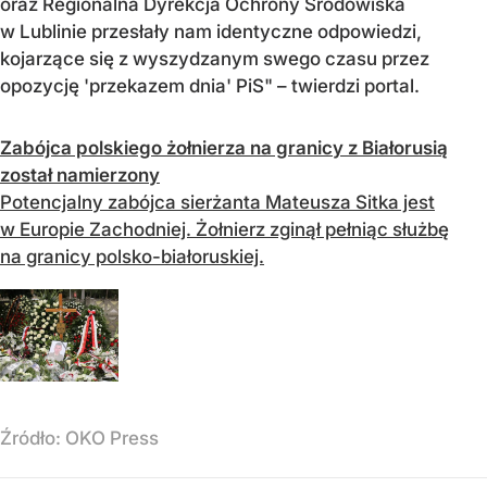
oraz Regionalna Dyrekcja Ochrony Środowiska
w Lublinie przesłały nam identyczne odpowiedzi,
kojarzące się z wyszydzanym swego czasu przez
opozycję 'przekazem dnia' PiS" – twierdzi portal.
Zabójca polskiego żołnierza na granicy z Białorusią
został namierzony
Potencjalny zabójca sierżanta Mateusza Sitka jest
w Europie Zachodniej. Żołnierz zginął pełniąc służbę
na granicy polsko-białoruskiej.
Źródło:
OKO Press