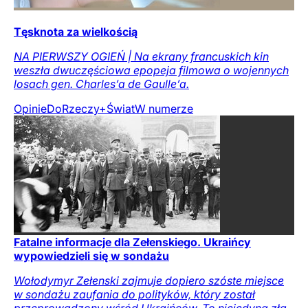
Tęsknota za wielkością
NA PIERWSZY OGIEŃ | Na ekrany francuskich kin
weszła dwuczęściowa epopeja filmowa o wojennych
losach gen. Charles’a de Gaulle’a.
Opinie
DoRzeczy+
Świat
W numerze
Fatalne informacje dla Zełenskiego. Ukraińcy
wypowiedzieli się w sondażu
Wołodymyr Zełenski zajmuje dopiero szóste miejsce
w sondażu zaufania do polityków, który został