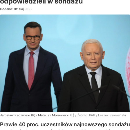
odpowiedzieli w sondażu
Dodano:
dzisiaj
9:33
Jarosław Kaczyński (P) i Mateusz Morawiecki (L)
/ Źródło:
PAP
/
Leszek Szymański
Prawie 40 proc. uczestników najnowszego sondażu