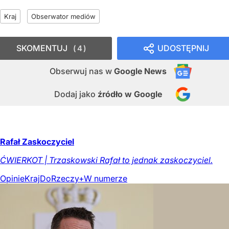
Kraj
Obserwator mediów
SKOMENTUJ
UDOSTĘPNIJ
4
Obserwuj nas
w
Google News
Dodaj jako
źródło w Google
Rafał Zaskoczyciel
ĆWIERKOT | Trzaskowski Rafał to jednak zaskoczyciel.
Opinie
Kraj
DoRzeczy+
W numerze