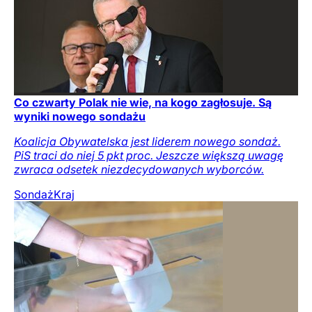
Co czwarty Polak nie wie, na kogo zagłosuje. Są
wyniki nowego sondażu
Koalicja Obywatelska jest liderem nowego sondaż.
PiS traci do niej 5 pkt proc. Jeszcze większą uwagę
zwraca odsetek niezdecydowanych wyborców.
Sondaż
Kraj