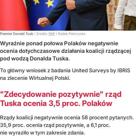
Premier Donald Tusk
/ Źródło:
PAP
/
Radek Pietruszka
Wyraźnie ponad połowa Polaków negatywnie
ocenia dotychczasowe działania koalicji rządzącej
pod wodzą Donalda Tuska.
To główny wniosek z badania United Surveys by IBRiS
na zlecenie Wirtualnej Polski.
"Zdecydowanie pozytywnie" rząd
Tuska ocenia 3,5 proc. Polaków
Rządy koalicji negatywnie ocenia 58 procent pytanych.
35,9 proc. ocenia rząd pozytywnie, a 6,1 proc.
nie wyraziło w tym zakresie zdania.