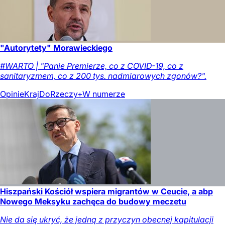
"Autorytety" Morawieckiego
#WARTO | "Panie Premierze, co z COVID-19, co z
sanitaryzmem, co z 200 tys. nadmiarowych zgonów?".
Opinie
Kraj
DoRzeczy+
W numerze
Hiszpański Kościół wspiera migrantów w Ceucie, a abp
Nowego Meksyku zachęca do budowy meczetu
Nie da się ukryć, że jedną z przyczyn obecnej kapitulacji