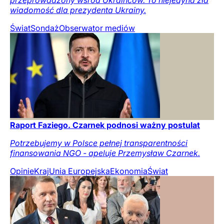
przeprowadzony wśród Ukraińców. To niejedyna zła
wiadomość dla prezydenta Ukrainy.
Świat
Sondaż
Obserwator mediów
Raport Faziego. Czarnek podnosi ważny postulat
Potrzebujemy w Polsce pełnej transparentności
finansowania NGO - apeluje Przemysław Czarnek.
Opinie
Kraj
Unia Europejska
Ekonomia
Świat