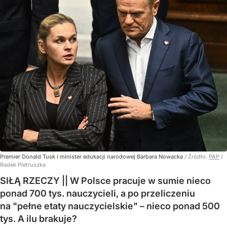
Premier Donald Tusk i minister edukacji narodowej Barbara Nowacka
/ Źródło:
PAP
/
Radek Pietruszka
SIŁĄ RZECZY || W Polsce pracuje w sumie nieco
ponad 700 tys. nauczycieli, a po przeliczeniu
na "pełne etaty nauczycielskie" – nieco ponad 500
tys. A ilu brakuje?