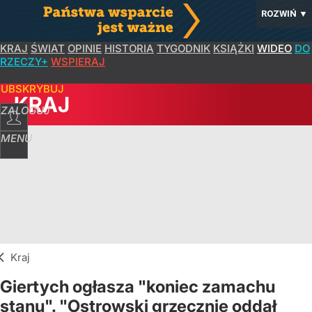
ROZWIŃ
▼
KRAJ
ŚWIAT
OPINIE
HISTORIA
TYGODNIK
KSIĄŻKI
WIDEO
DO
RZECZY+
WSPIERAJ
SUBSKRYBUJ
KRAJ
ZALOGUJ
MENU
Kraj
Giertych ogłasza "koniec zamachu
stanu". "Ostrowski grzecznie oddał