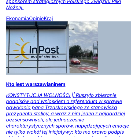
sponsorem strategicznym Polskiego Związku Piłki
Nożnej.
Ekonomia
Opinie
Kraj
Kto jest warszawianinem
KONSTYTUCJA WOLNOŚCI || Ruszyło zbieranie
podpisów pod wnioskiem o referendum w sprawie
odwołania pana Trzaskowskiego ze stanowiska
prezydenta stolicy, a wraz z nim jeden z najbardziej
bezsensownych, ale jednocześnie
charakterystycznych sporów, napędzających emocje
nie tylko wokół tej inicjatywy: kto ma prawo podpis