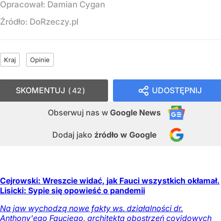
Opracował:
Damian Cygan
Źródło:
DoRzeczy.pl
Kraj
Opinie
SKOMENTUJ
UDOSTĘPNIJ
42
Obserwuj nas
w
Google News
Dodaj jako
źródło w Google
Cejrowski: Wreszcie widać, jak Fauci wszystkich okłamał.
Lisicki: Sypie się opowieść o pandemii
Na jaw wychodzą nowe fakty ws. działalności dr.
Anthony'ego Fauciego, architekta obostrzeń covidowych