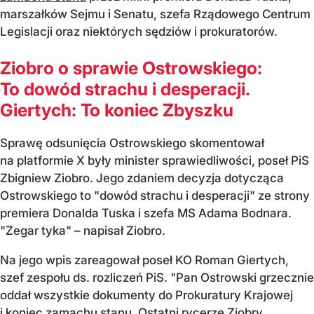
marszałków Sejmu i Senatu, szefa Rządowego Centrum
Legislacji oraz niektórych sędziów i prokuratorów.
Ziobro o sprawie Ostrowskiego:
To dowód strachu i desperacji.
Giertych: To koniec Zbyszku
Sprawę odsunięcia Ostrowskiego skomentował
na platformie X były minister sprawiedliwości, poseł PiS
Zbigniew Ziobro. Jego zdaniem decyzja dotycząca
Ostrowskiego to "dowód strachu i desperacji" ze strony
premiera Donalda Tuska i szefa MS Adama Bodnara.
"Zegar tyka" – napisał Ziobro.
Na jego wpis zareagował poseł KO Roman Giertych,
szef zespołu ds. rozliczeń PiS. "Pan Ostrowski grzecznie
oddał wszystkie dokumenty do Prokuratury Krajowej
i koniec zamachu stanu. Ostatni rycerze Ziobry