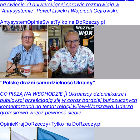
na świecie. O bulwersującej sprawie rozmawiają w
"Antysystemie" Paweł Lisicki i Wojciech Cejrowski.
Antysystem
Opinie
Świat
Tylko na DoRzeczy.pl
"Polskę drażni samodzielność Ukrainy"
CO PISZĄ NA WSCHODZIE || Ukraińscy dziennikarze i
publicyści prześcigają się w coraz bardziej buńczucznych
komentarzach na temat relacji Kijów-Warszawa. Uderza
groteskowa wręcz pewność siebie.
Opinie
Kraj
DoRzeczy+
Tylko na DoRzeczy.pl