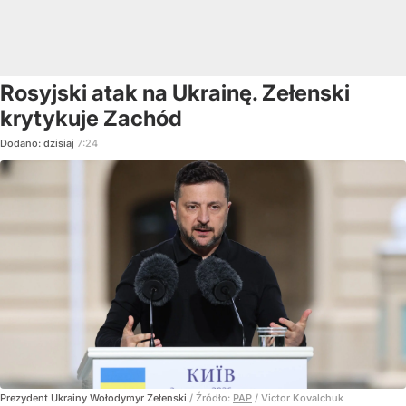
Rosyjski atak na Ukrainę. Zełenski
krytykuje Zachód
Dodano:
dzisiaj
7:24
Prezydent Ukrainy Wołodymyr Zełenski
/ Źródło:
PAP
/
Victor Kovalchuk