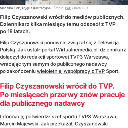
Siedziba TVP, zdjęcie ilustracyjne
/ Źródło:
PAP
/
Rafał Guz
Filip Czyszanowski wrócił do mediów publicznych.
Dziennikarz kilka miesięcy temu odszedł z TVP
po 18 latach.
Filip Czyszanowski ponownie związał się z Telewizją
Polską. Jak ustalił portal Wirtualnemedia.pl, dziennikarz
dołączył do redakcji sportowej TVP3 Warszawa,
wracając tym samym do publicznego nadawcy
po zakończeniu
wieloletniej współpracy z TVP
Sport.
Filip Czyszanowski wrócił do TVP.
Po miesiącach przerwy znów pracuje
dla publicznego nadawcy
Informację potwierdził szef sportu TVP3 Warszawa,
Marcin Majewski. Jak przekazał, Czyszanowski