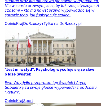
składać oraz kto ma prawo głosować w referendum.
Nie w sensie prawnym, lecz, by tak rzec, etycznym. A
czasami – kto ma nawet prawo wypowiadać się w
sprawie tego, jak funkcjonuje stolica.
Opinie
Kraj
DoRzeczy+
Tylko na DoRzeczy.pl
"Jest mi wstyd". Psycholog wycofuje się ze słów
o Idze Świątek
Ewa Woydyłło przeprosiła Igę Świątek i Arynę
Sabalenkę za swoje głośne wypowiedzi z podcastu
"Return".
Opinie
Kraj
Sport