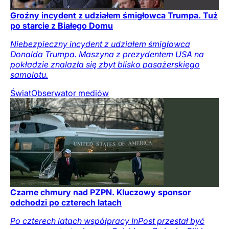
Groźny incydent z udziałem śmigłowca Trumpa. Tuż
po starcie z Białego Domu
Niebezpieczny incydent z udziałem śmigłowca
Donalda Trumpa. Maszyna z prezydentem USA na
pokładzie znalazła się zbyt blisko pasażerskiego
samolotu.
Świat
Obserwator mediów
Czarne chmury nad PZPN. Kluczowy sponsor
odchodzi po czterech latach
Po czterech latach współpracy InPost przestał być