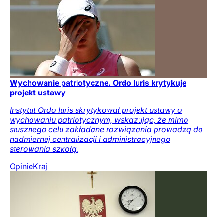
Wychowanie patriotyczne. Ordo Iuris krytykuje
projekt ustawy
Instytut Ordo Iuris skrytykował projekt ustawy o
wychowaniu patriotycznym, wskazując, że mimo
słusznego celu zakładane rozwiązania prowadzą do
nadmiernej centralizacji i administracyjnego
sterowania szkołą.
Opinie
Kraj