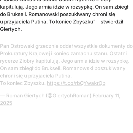
kapitulują. Jego armia idzie w rozsypkę. On sam zbiegł
do Brukseli. Romanowski poszukiwany chroni się
u przyjaciela Putina. To koniec Zbyszku" – stwierdził
Giertych.
Pan Ostrowski grzecznie oddał wszystkie dokumenty do
Prokuratury Krajowej i koniec zamachu stanu. Ostatni
rycerze Ziobry kapitulują. Jego armia idzie w rozsypkę.
On sam zbiegł do Brukseli. Romanowski poszukiwany
chroni się u przyjaciela Putina.
To koniec Zbyszku.
https://t.co/rbQYwakrQb
— Roman Giertych (@GiertychRoman)
February 11,
2025