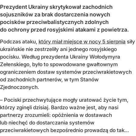
Prezydent Ukrainy skrytykował zachodnich
sojuszników za brak dostarczenia nowych
pocisków przeciwbalistycznych zdolnych
do ochrony przed rosyjskimi atakami z powietrza.
Podczas ataku,
który miał miejsce w nocy 5 sierpnia
siły
ukraińskie nie zestrzeliły ani jednego rosyjskiego
pocisku. Według prezydenta Ukrainy Wołodymyra
Zełenskiego, było to spowodowane gwałtownym
ograniczeniem dostaw systemów przeciwrakietowych
od zachodnich partnerów, w tym Stanów
Zjednoczonych.
– Pociski przechwytujące mogły uratować życie tym,
którzy zginęli dzisiaj. Bardzo ważne jest, aby nasi
partnerzy zrozumieli: opóźnienia w dostawach
lub niechęć do dostarczania systemów
przeciwrakietowych bezpośrednio prowadzą do tak...