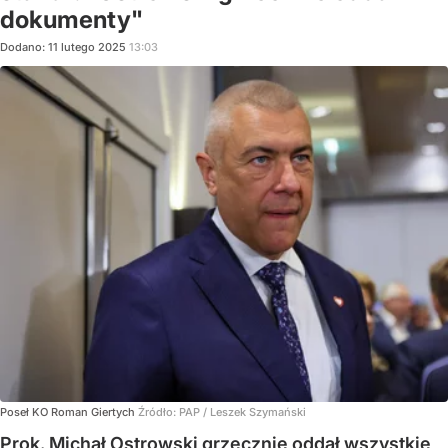
dokumenty"
Dodano:
11
lutego
2025
13:03
Poseł KO Roman Giertych
Źródło:
PAP
/
Leszek Szymański
Prok. Michał Ostrowski grzecznie oddał wszystkie