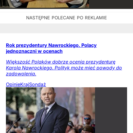
Rok prezydentury Nawrockiego. Polacy
jednoznaczni w ocenach
Większość Polaków dobrze ocenia prezydenturę
Karola Nawrockiego. Polityk może mieć powody do
zadowolenia.
Opinie
Kraj
Sondaż