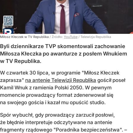
Miłosz Kłeczek w TV Republika
/ Źródło:
YouTube
/
Telewizja Republika
Byli dziennikarze TVP skomentowali zachowanie
Miłosza Kłeczka po awanturze z posłem Wnukiem
w TV Republika.
W czwartek 30 lipca, w programie "Miłosz Kłeczek
zaprasza"
na antenie Telewizji Republika
gościł poseł
Kamil Wnuk z ramienia Polski 2050. W pewnym
momencie prowadzący format zdenerwował się
na swojego gościa i kazał mu opuścić studio.
Spór wybuchł, gdy prowadzący zarzucił posłowi,
że błędnie interpretuje odczytywane na antenie
fragmenty rządowego "Poradnika bezpieczeństwa". –