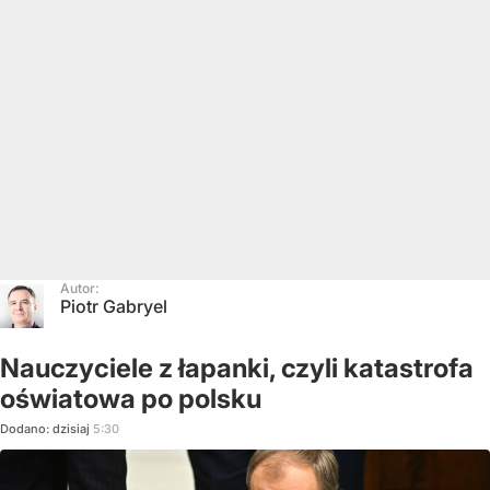
Autor:
Piotr Gabryel
Nauczyciele z łapanki, czyli katastrofa
oświatowa po polsku
Dodano:
dzisiaj
5:30