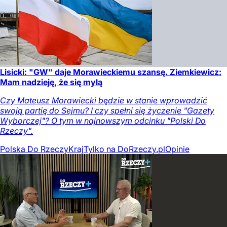
Lisicki: "GW" daje Morawieckiemu szansę. Ziemkiewicz:
Mam nadzieję, że się mylą
Czy Mateusz Morawiecki będzie w stanie wprowadzić
swoją partię do Sejmu? I czy spełni się życzenie "Gazety
Wyborczej"? O tym w najnowszym odcinku "Polski Do
Rzeczy".
Polska Do Rzeczy
Kraj
Tylko na DoRzeczy.pl
Opinie