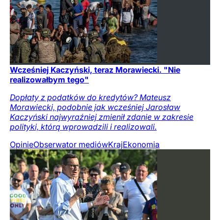
Wcześniej Kaczyński, teraz Morawiecki. "Nie
realizowałbym tego"
Dopłaty z podatków do kredytów? Mateusz
Morawiecki, podobnie jak wcześniej Jarosław
Kaczyński najwyraźniej zmienił zdanie w zakresie
polityki, którą wprowadzili i realizowali.
Opinie
Obserwator mediów
Kraj
Ekonomia