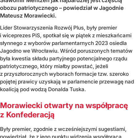
Sławomir Mentzen jak najbardziej jest częścią
obozu patriotycznego – powiedział w Jagodnie
Mateusz Morawiecki.
Lider Stowarzyszenia Rozwój Plus, były premier
i wiceprezes PiS, spotkał się w piątek z mieszkańcami
słynnego z wyborów parlamentarnych 2023 osiedla
Jagodno we Wrocławiu. Wśród poruszonych tematów
była kwestia składu partyjnego potencjalnego rządu
patriotycznego, który miałby powstać, jeżeli
z przyszłorocznych wyborach formacje tzw. szeroko
pojętej prawicy uzyskają w parlamencie przewagę nad
koalicją pod wodzą Donalda Tuska.
Morawiecki otwarty na współpracę
z Konfederacją
Były premier, zgodnie z wcześniejszymi sugestiami,
powiedział, że z jego punktu widzenia współpraca