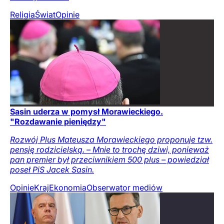
Religia
Świat
Opinie
Sasin uderza w pomysł Morawieckiego.
"Rozdawanie pieniędzy"
Rozwój Plus Mateusza Morawieckiego proponuje tzw.
pensję rodzicielską. – Mnie to trochę dziwi, ponieważ
pan premier był przeciwnikiem 500 plus – powiedział
poseł PiS Jacek Sasin.
Opinie
Kraj
Ekonomia
Obserwator mediów