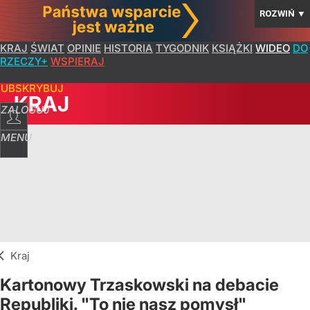
ROZWIŃ
▼
KRAJ
ŚWIAT
OPINIE
HISTORIA
TYGODNIK
KSIĄŻKI
WIDEO
DO
RZECZY+
WSPIERAJ
SUBSKRYBUJ
KRAJ
ZALOGUJ
MENU
Kraj
Kartonowy Trzaskowski na debacie
Republiki. "To nie nasz pomysł"