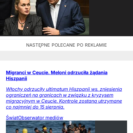
Migranci w Ceucie. Meloni odrzuciła żądania
Hiszpanii
Włochy odrzuciły ultimatum Hiszpanii ws. zniesienia
ograniczeń na granicach w związku z kryzysem
migracyjnym w Ceucie. Kontrole zostaną utrzymane
co najmniej do 15 sierpnia.
Świat
Obserwator mediów