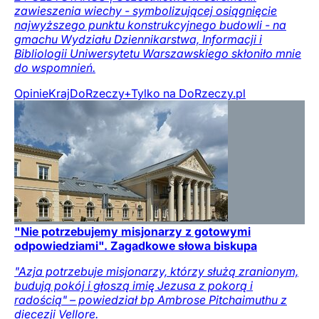
zawieszenia wiechy - symbolizującej osiągnięcie
najwyższego punktu konstrukcyjnego budowli - na
gmachu Wydziału Dziennikarstwa, Informacji i
Bibliologii Uniwersytetu Warszawskiego skłoniło mnie
do wspomnień.
Opinie
Kraj
DoRzeczy+
Tylko na DoRzeczy.pl
"Nie potrzebujemy misjonarzy z gotowymi
odpowiedziami". Zagadkowe słowa biskupa
"Azja potrzebuje misjonarzy, którzy służą zranionym,
budują pokój i głoszą imię Jezusa z pokorą i
radością" – powiedział bp Ambrose Pitchaimuthu z
diecezji Vellore.