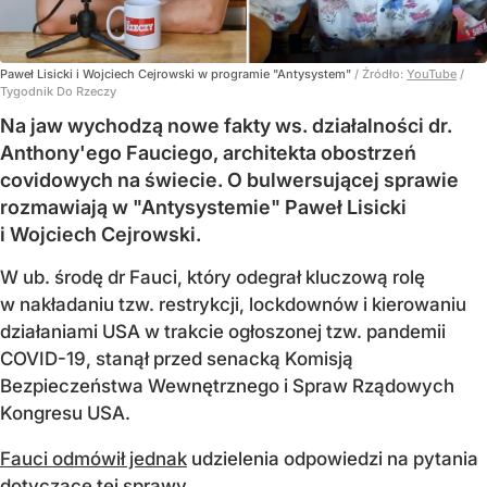
Paweł Lisicki i Wojciech Cejrowski w programie "Antysystem"
/ Źródło:
YouTube
/
Tygodnik Do Rzeczy
Na jaw wychodzą nowe fakty ws. działalności dr.
Anthony'ego Fauciego, architekta obostrzeń
covidowych na świecie. O bulwersującej sprawie
rozmawiają w "Antysystemie" Paweł Lisicki
i Wojciech Cejrowski.
W ub. środę dr Fauci, który odegrał kluczową rolę
w nakładaniu tzw. restrykcji, lockdownów i kierowaniu
działaniami USA w trakcie ogłoszonej tzw. pandemii
COVID-19, stanął przed senacką Komisją
Bezpieczeństwa Wewnętrznego i Spraw Rządowych
Kongresu USA.
Fauci odmówił jednak
udzielenia odpowiedzi na pytania
dotyczące tej sprawy.