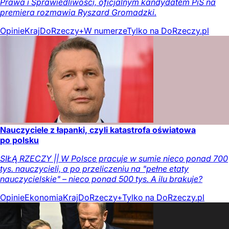
Prawa i Sprawiedliwości, oficjalnym kandydatem PiS na
premiera rozmawia Ryszard Gromadzki.
Opinie
Kraj
DoRzeczy+
W numerze
Tylko na DoRzeczy.pl
Nauczyciele z łapanki, czyli katastrofa oświatowa
po polsku
SIŁĄ RZECZY || W Polsce pracuje w sumie nieco ponad 700
tys. nauczycieli, a po przeliczeniu na "pełne etaty
nauczycielskie" – nieco ponad 500 tys. A ilu brakuje?
Opinie
Ekonomia
Kraj
DoRzeczy+
Tylko na DoRzeczy.pl