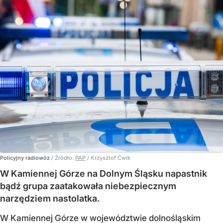
Policyjny radiowóz
/ Źródło:
PAP
/
Krzysztof Ćwik
W Kamiennej Górze na Dolnym Śląsku napastnik
bądź grupa zaatakowała niebezpiecznym
narzędziem nastolatka.
W Kamiennej Górze w województwie dolnośląskim