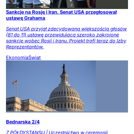
Sankcje na Rosję i Iran. Senat USA przegłosował
ustawę Grahama
Senat USA przyjął zdecydowaną większością głosów
(81 do 11) ustawę przewidującą szeroko zakrojone
sankcje wobec Rosji i Iranu. Projekt trafi teraz do Izby
Reprezentantów.
Ekonomia
Świat
Bednarska 2/4
Z PÓŁDYSTANSU | Uczestnictwo w ceremonii