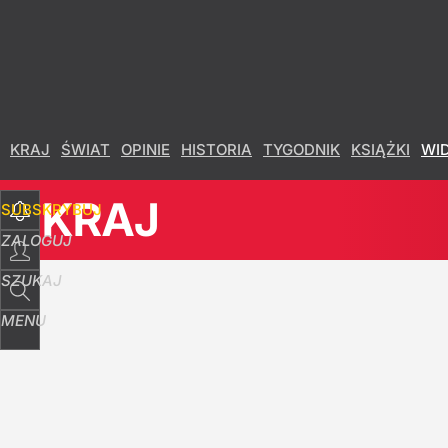
Udostępnij
4
Skomentuj
KRAJ
ŚWIAT
OPINIE
HISTORIA
TYGODNIK
KSIĄŻKI
WI
KRAJ
SUBSKRYBUJ
ZALOGUJ
SZUKAJ
MENU