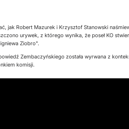
ać, jak Robert Mazurek i Krzysztof Stanowski naśmie
zono urywek, z którego wynika, że poseł KO stwierd
igniewa Ziobro".
powiedź Zembaczyńskiego została wyrwana z kontekstu
onkiem komisji.