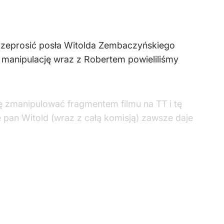
zeprosić posła Witolda Zembaczyńskiego
ę manipulację wraz z Robertem powieliliśmy
ę zmanipulować fragmentem filmu na TT i tę
e pan Witold (wraz z całą komisją) zawsze daje