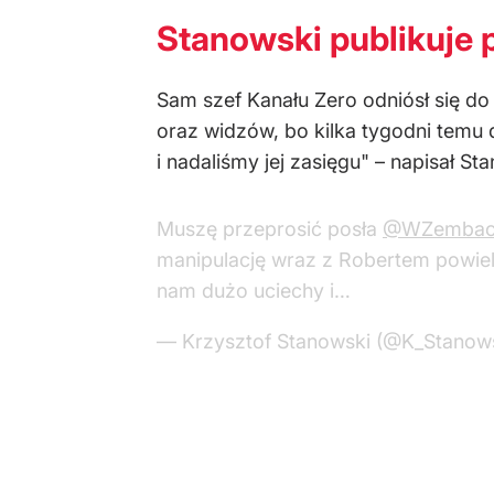
Stanowski publikuje 
Sam szef Kanału Zero odniósł się do
oraz widzów, bo kilka tygodni temu 
i nadaliśmy jej zasięgu"
– napisał Sta
Muszę przeprosić posła
@WZembacz
manipulację wraz z Robertem powieli
nam dużo uciechy i…
— Krzysztof Stanowski (@K_Stanow