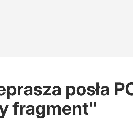
eprasza posła PO
y fragment"