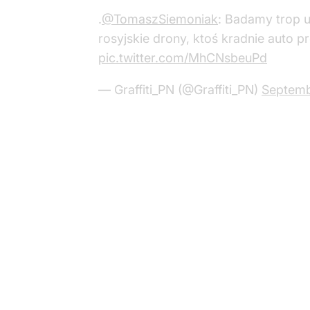
.
@TomaszSiemoniak
: Badamy trop 
rosyjskie drony, ktoś kradnie auto 
pic.twitter.com/MhCNsbeuPd
— Graffiti_PN (@Graffiti_PN)
Septemb