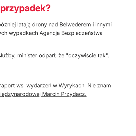
o przypadek?
 później latają drony nad Belwederem i innymi
w tych wypadkach Agencja Bezpieczeństwa
użby, minister odparł, że "oczywiście tak".
 raport ws. wydarzeń w Wyrykach. Nie znam
i Międzynarodowej Marcin Przydacz.