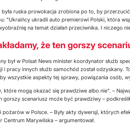
o była ruska prowokacja zrobiona po to, by przerzuci
pu: "Ukraińcy ukradli auto premierowi Polski, która 
obraźnię na temat działań przeciwnika. I niczego ni
kładamy, że ten gorszy scenar
any był w Polsat News minister koordynator służb spe
ji i pracy innych służb samochód został odzyskany. To 
by wszystkie aspekty tej sprawy, powiązania osób, wy
y, które mogą okazać się prawdziwe albo nie". – Najwa
n gorszy scenariusz może być prawdziwy – podkreślił
 pożarów w Polsce. – Były akty dywersji, których efek
ożar Centrum Marywilska – argumentował.