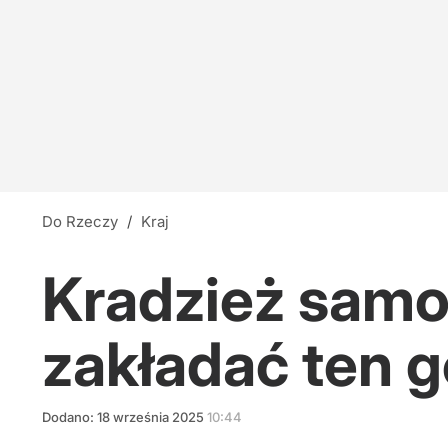
Do Rzeczy
/
Kraj
Kradzież sam
zakładać ten g
Dodano:
18
września
2025
10:44