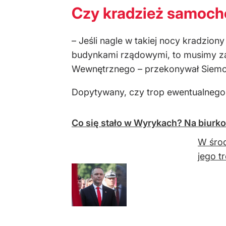
Czy kradzież samocho
– Jeśli nagle w takiej nocy kradzion
budynkami rządowymi, to musimy zak
Wewnętrznego – przekonywał Siemo
Dopytywany, czy trop ewentualnego u
Co się stało w Wyrykach? Na biurko 
W środ
jego t