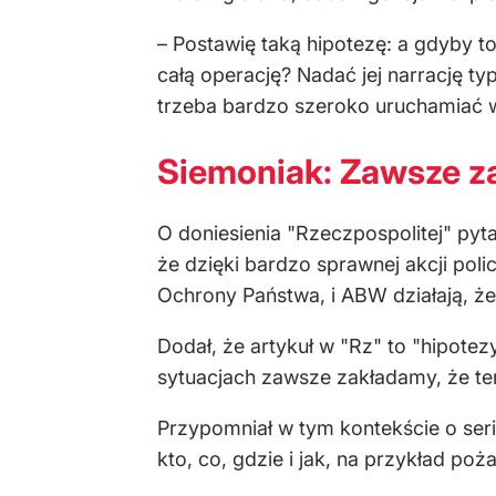
– Postawię taką hipotezę: a gdyby t
całą operację? Nadać jej narrację ty
trzeba bardzo szeroko uruchamiać wy
Siemoniak: Zawsze za
O doniesienia "Rzeczpospolitej" pyt
że dzięki bardzo sprawnej akcji polic
Ochrony Państwa, i ABW działają, że
Dodał, że artykuł w "Rz" to "hipotez
sytuacjach zawsze zakładamy, że te
Przypomniał w tym kontekście o serii
kto, co, gdzie i jak, na przykład p