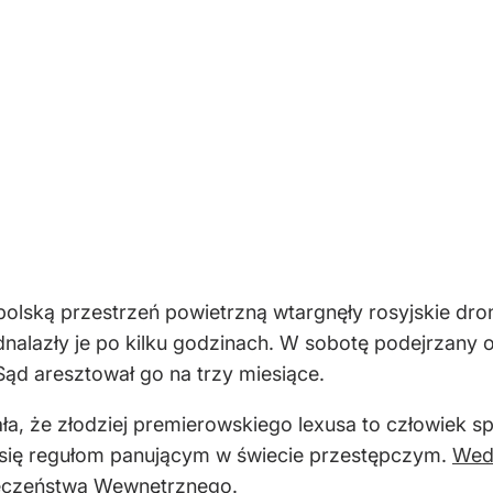
polską przestrzeń powietrzną wtargnęły rosyjskie dr
nalazły je po kilku godzinach. W sobotę podejrzany o
ąd aresztował go na trzy miesiące.
ła, że złodziej premierowskiego lexusa to człowiek 
się regułom panującym w świecie przestępczym.
Wedł
ieczeństwa Wewnętrznego.