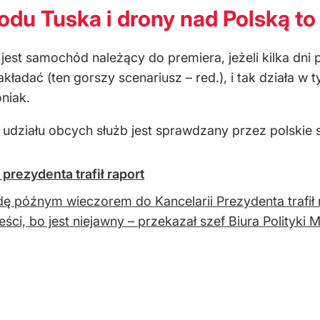
du Tuska i drony nad Polską t
y jest samochód należący do premiera, jeżeli kilka dni
ładać (ten gorszy scenariusz – red.), i tak działa 
niak.
działu obcych służb jest sprawdzany przez polskie sł
prezydenta trafił raport
ę późnym wieczorem do Kancelarii Prezydenta trafił
reści, bo jest niejawny – przekazał szef Biura Polityk