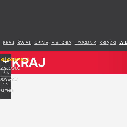
Udostępnij
14
Skomentuj
KRAJ
ŚWIAT
OPINIE
HISTORIA
TYGODNIK
KSIĄŻKI
WI
KRAJ
SUBSKRYBUJ
ZALOGUJ
SZUKAJ
MENU