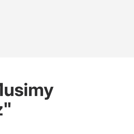
Musimy
z"