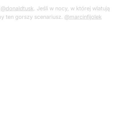
u
@donaldtusk
. Jeśli w nocy, w której wlatują
my ten gorszy scenariusz.
@marcinfijolek