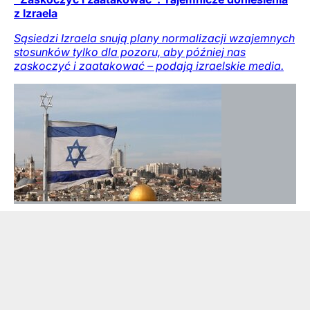
z Izraela
Sąsiedzi Izraela snują plany normalizacji wzajemnych
stosunków tylko dla pozoru, aby później nas
zaskoczyć i zaatakować – podają izraelskie media.