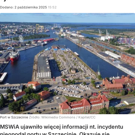
Dodano:
2
października
2025
15:52
Port w Szczecinie
Źródło:
Wikimedia Commons
/
Kapitel/CC
MSWiA ujawniło więcej informacji nt. incydentu
nieopodal portu w Szczecinie. Okazuje się,