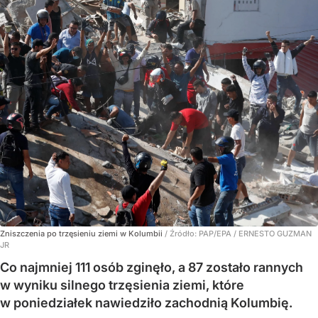
Zniszczenia po trzęsieniu ziemi w Kolumbii
/ Źródło:
PAP/EPA
/
ERNESTO GUZMAN
JR
Co najmniej 111 osób zginęło, a 87 zostało rannych
w wyniku silnego trzęsienia ziemi, które
w poniedziałek nawiedziło zachodnią Kolumbię.