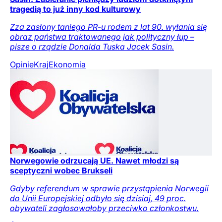
tragedią to już inny kod kulturowy
Zza zasłony taniego PR-u rodem z lat 90. wyłania się
obraz państwa traktowanego jak polityczny łup –
pisze o rządzie Donalda Tuska Jacek Sasin.
Opinie
Kraj
Ekonomia
Norwegowie odrzucają UE. Nawet młodzi są
sceptyczni wobec Brukseli
Gdyby referendum w sprawie przystąpienia Norwegii
do Unii Europejskiej odbyło się dzisiaj, 49 proc.
obywateli zagłosowałoby przeciwko członkostwu.