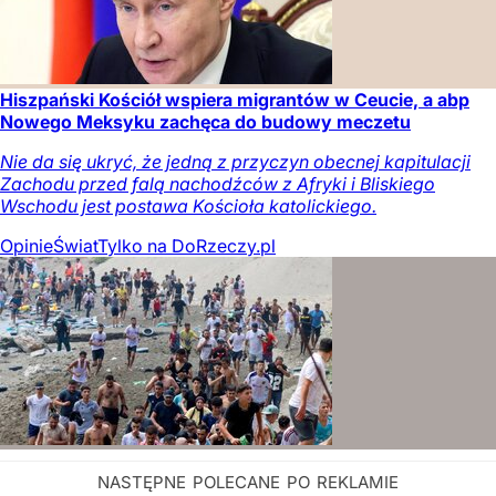
Hiszpański Kościół wspiera migrantów w Ceucie, a abp
Nowego Meksyku zachęca do budowy meczetu
Nie da się ukryć, że jedną z przyczyn obecnej kapitulacji
Zachodu przed falą nachodźców z Afryki i Bliskiego
Wschodu jest postawa Kościoła katolickiego.
Opinie
Świat
Tylko na DoRzeczy.pl