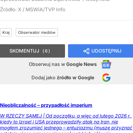
Źródło:
X
/
MSWiA/TVP Info
Kraj
Obserwator mediów
SKOMENTUJ
UDOSTĘPNIJ
6
Obserwuj nas
w
Google News
Dodaj jako
źródło w Google
Nieobliczalność – przypadłość imperium
W RZECZY SAMEJ | Od początku, a więc od lutego 2026 r.,
kiedy to Izrael i USA przeprowadziły atak na Iran, nie
mogłem zrozumieć jednego – entuzjazmu (muszę przyznać