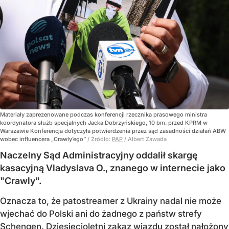
Materiały zaprezenowane podczas konferencji rzecznika prasowego ministra
koordynatora służb specjalnych Jacka Dobrzyńskiego, 10 bm. przed KPRM w
Warszawie Konferencja dotyczyła potwierdzenia przez sąd zasadności działań ABW
wobec influencera „Crawly’ego”
/ Źródło:
PAP
/
Albert Zawada
Naczelny Sąd Administracyjny oddalił skargę
kasacyjną Vladyslava O., znanego w internecie jako
"Crawly".
Oznacza to, że patostreamer z Ukrainy nadal nie może
wjechać do Polski ani do żadnego z państw strefy
Schengen. Dziesięcioletni zakaz wjazdu został nałożony