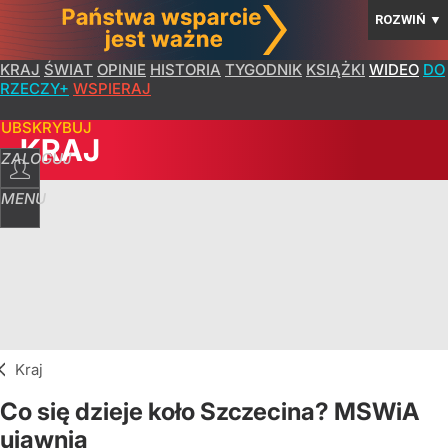
ROZWIŃ
▼
KRAJ
ŚWIAT
OPINIE
HISTORIA
TYGODNIK
KSIĄŻKI
WIDEO
DO
RZECZY+
WSPIERAJ
SUBSKRYBUJ
KRAJ
ZALOGUJ
MENU
Kraj
Co się dzieje koło Szczecina? MSWiA
ujawnia