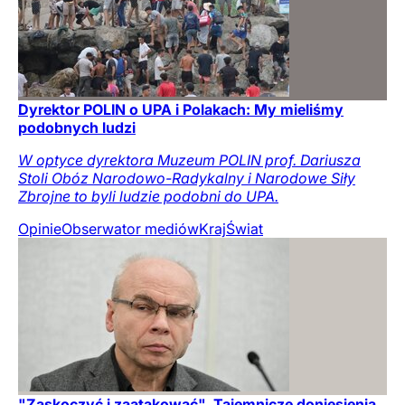
Dyrektor POLIN o UPA i Polakach: My mieliśmy
podobnych ludzi
W optyce dyrektora Muzeum POLIN prof. Dariusza
Stoli Obóz Narodowo-Radykalny i Narodowe Siły
Zbrojne to byli ludzie podobni do UPA.
Opinie
Obserwator mediów
Kraj
Świat
"Zaskoczyć i zaatakować". Tajemnicze doniesienia