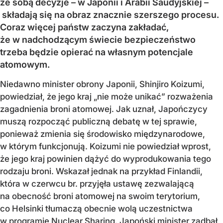
ze sobą decyzje – w Japonii i Arabii Saudyjskiej –
składają się na obraz znacznie szerszego procesu.
Coraz więcej państw zaczyna zakładać,
że w nadchodzącym świecie bezpieczeństwo
trzeba będzie opierać na własnym potencjale
atomowym.
Niedawno minister obrony Japonii, Shinjiro Koizumi,
powiedział, że jego kraj „nie może unikać” rozważenia
zagadnienia broni atomowej. Jak uznał, Japończycy
muszą rozpocząć publiczną debatę w tej sprawie,
ponieważ zmienia się środowisko międzynarodowe,
w którym funkcjonują. Koizumi nie powiedział wprost,
że jego kraj powinien dążyć do wyprodukowania tego
rodzaju broni. Wskazał jednak na przykład Finlandii,
która w czerwcu br. przyjęła ustawę zezwalającą
na obecność broni atomowej na swoim terytorium,
co Helsinki tłumaczą obecnie wolą uczestnictwa
w programie Nuclear Sharing. Japoński minister zadbał