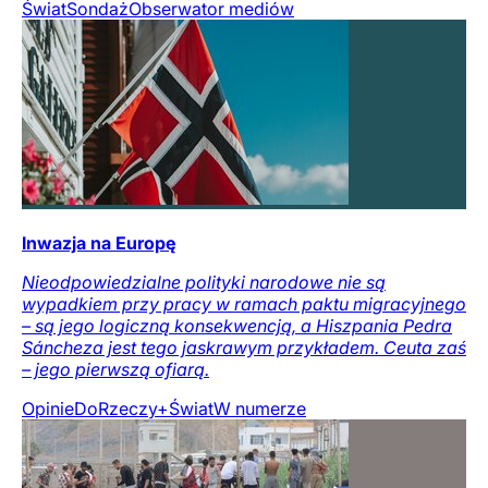
Świat
Sondaż
Obserwator mediów
Inwazja na Europę
Nieodpowiedzialne polityki narodowe nie są
wypadkiem przy pracy w ramach paktu migracyjnego
– są jego logiczną konsekwencją, a Hiszpania Pedra
Sáncheza jest tego jaskrawym przykładem. Ceuta zaś
– jego pierwszą ofiarą.
Opinie
DoRzeczy+
Świat
W numerze