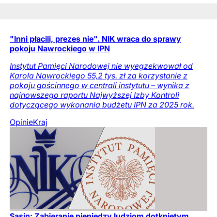
"Inni płacili, prezes nie". NIK wraca do sprawy
pokoju Nawrockiego w IPN
Instytut Pamięci Narodowej nie wyegzekwował od
Karola Nawrockiego 55,2 tys. zł za korzystanie z
pokoju gościnnego w centrali instytutu – wynika z
najnowszego raportu Najwyższej Izby Kontroli
dotyczącego wykonania budżetu IPN za 2025 rok.
Opinie
Kraj
Sasin: Zabieranie pieniędzy ludziom dotkniętym