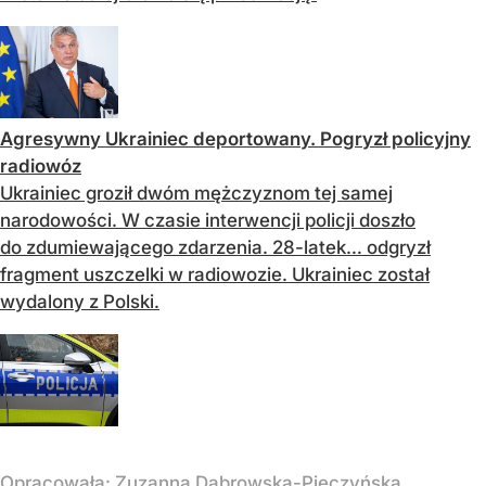
Agresywny Ukrainiec deportowany. Pogryzł policyjny
radiowóz
Ukrainiec groził dwóm mężczyznom tej samej
narodowości. W czasie interwencji policji doszło
do zdumiewającego zdarzenia. 28-latek… odgryzł
fragment uszczelki w radiowozie. Ukrainiec został
wydalony z Polski.
Opracowała:
Zuzanna Dąbrowska-Pieczyńska