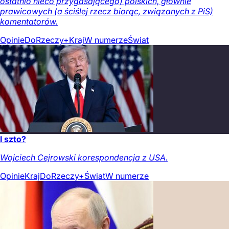
ostatnio nieco przygasającego) polskich, głównie
prawicowych (a ściślej rzecz biorąc, związanych z PiS)
komentatorów.
Opinie
DoRzeczy+
Kraj
W numerze
Świat
I szto?
Wojciech Cejrowski korespondencja z USA.
Opinie
Kraj
DoRzeczy+
Świat
W numerze