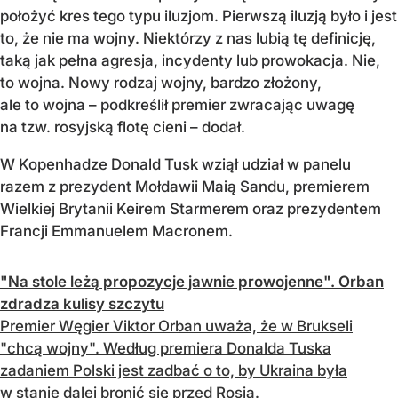
położyć kres tego typu iluzjom. Pierwszą iluzją było i jest
to, że nie ma wojny. Niektórzy z nas lubią tę definicję,
taką jak pełna agresja, incydenty lub prowokacja. Nie,
to wojna. Nowy rodzaj wojny, bardzo złożony,
ale to wojna – podkreślił premier zwracając uwagę
na tzw. rosyjską flotę cieni – dodał.
W Kopenhadze Donald Tusk wziął udział w panelu
razem z prezydent Mołdawii Maią Sandu, premierem
Wielkiej Brytanii Keirem Starmerem oraz prezydentem
Francji Emmanuelem Macronem.
"Na stole leżą propozycje jawnie prowojenne". Orban
zdradza kulisy szczytu
Premier Węgier Viktor Orban uważa, że w Brukseli
"chcą wojny". Według premiera Donalda Tuska
zadaniem Polski jest zadbać o to, by Ukraina była
w stanie dalej bronić się przed Rosją.