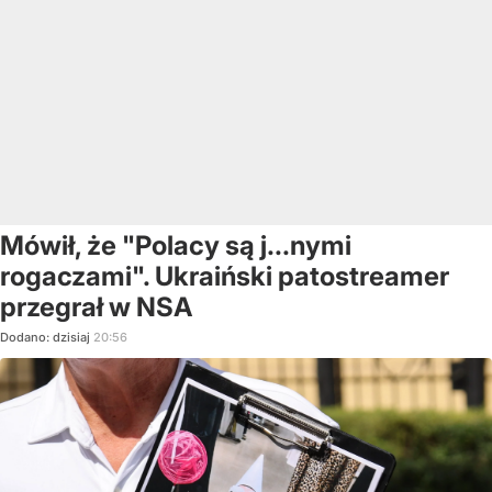
Mówił, że "Polacy są j...nymi
rogaczami". Ukraiński patostreamer
przegrał w NSA
Dodano:
dzisiaj
20:56