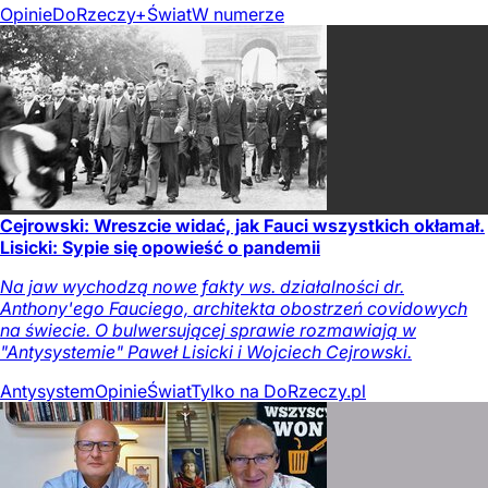
Opinie
DoRzeczy+
Świat
W numerze
Cejrowski: Wreszcie widać, jak Fauci wszystkich okłamał.
Lisicki: Sypie się opowieść o pandemii
Na jaw wychodzą nowe fakty ws. działalności dr.
Anthony'ego Fauciego, architekta obostrzeń covidowych
na świecie. O bulwersującej sprawie rozmawiają w
"Antysystemie" Paweł Lisicki i Wojciech Cejrowski.
Antysystem
Opinie
Świat
Tylko na DoRzeczy.pl