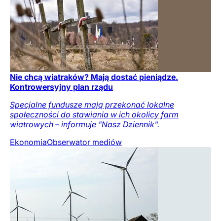
Nie chcą wiatraków? Mają dostać pieniądze.
Kontrowersyjny plan rządu
Specjalne fundusze mają przekonać lokalne
społeczności do stawiania w ich okolicy farm
wiatrowych – informuje "Nasz Dziennik".
Ekonomia
Obserwator mediów