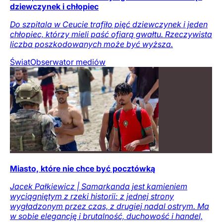
dziewczynek i chłopiec
Do szpitala w Ceucie trafiło pięć dziewczynek i jeden
chłopiec, którzy mieli paść ofiarą gwałtu. Rzeczywista
liczba poszkodowanych może być wyższa.
Świat
Obserwator mediów
Miasto, które nie chce być pocztówką
Jacek Pałkiewicz | Samarkanda jest kamieniem
wyciągniętym z rzeki historii: z jednej strony
wygładzonym przez czas, z drugiej nadal ostrym. Ma
w sobie elegancję i brutalność, duchowość i handel,