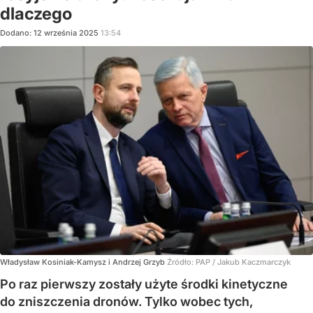
dlaczego
Dodano:
12
września
2025
13:54
Władysław Kosiniak-Kamysz i Andrzej Grzyb
Źródło:
PAP
/
Jakub Kaczmarczyk
Po raz pierwszy zostały użyte środki kinetyczne
do zniszczenia dronów. Tylko wobec tych,