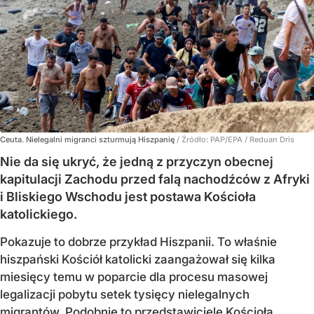
Ceuta. Nielegalni migranci szturmują Hiszpanię
/ Źródło:
PAP/EPA
/
Reduan Dris
Nie da się ukryć, że jedną z przyczyn obecnej
kapitulacji Zachodu przed falą nachodźców z Afryki
i Bliskiego Wschodu jest postawa Kościoła
katolickiego.
Pokazuje to dobrze przykład Hiszpanii. To właśnie
hiszpański Kościół katolicki zaangażował się kilka
miesięcy temu w poparcie dla procesu masowej
legalizacji pobytu setek tysięcy nielegalnych
migrantów. Podobnie to przedstawiciele Kościoła