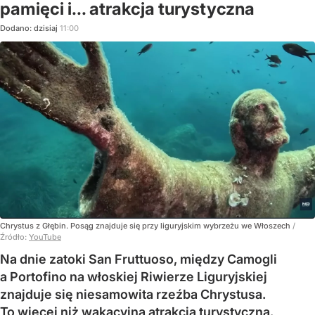
pamięci i... atrakcja turystyczna
Dodano:
dzisiaj
11:00
Chrystus z Głębin. Posąg znajduje się przy liguryjskim wybrzeżu we Włoszech
/
Źródło:
YouTube
Na dnie zatoki San Fruttuoso, między Camogli
a Portofino na włoskiej Riwierze Liguryjskiej
znajduje się niesamowita rzeźba Chrystusa.
To więcej niż wakacyjna atrakcja turystyczna.