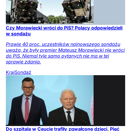
Czy Morawiecki wróci do PiS? Polacy odpowiedzieli
w sondażu
Prawie 40 proc. uczestników najnowszego sondażu
uważa, że były premier Mateusz Morawiecki nie wróci
do PiS. Niemal tyle samo pytanych nie ma w tej
sprawie zdania.
Kraj
Sondaż
Do szpitala w Ceucie trafiły zgwałcone dzieci. Pięć