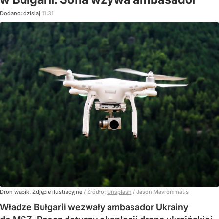
Dodano:
dzisiaj
11:31
Dron wabik. Zdjęcie ilustracyjne
/ Źródło:
Unsplash
/
Jason Mavrommatis
Władze Bułgarii wezwały ambasador Ukrainy