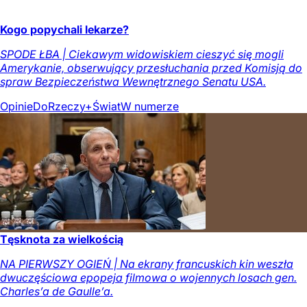
Kogo popychali lekarze?
SPODE ŁBA | Ciekawym widowiskiem cieszyć się mogli
Amerykanie, obserwujący przesłuchania przed Komisją do
spraw Bezpieczeństwa Wewnętrznego Senatu USA.
Opinie
DoRzeczy+
Świat
W numerze
Tęsknota za wielkością
NA PIERWSZY OGIEŃ | Na ekrany francuskich kin weszła
dwuczęściowa epopeja filmowa o wojennych losach gen.
Charles’a de Gaulle’a.