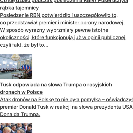
Co się działo podczas posiedzenia RBN? Poseł uchyla
rąbka tajemnicy
Posiedzenie RBN potwierdziło i uszczegółowiło to,
co przedstawiał premier i minister obrony narodowej.
W sposób wyraźny wybrzmiały pewne istotne
okoliczności, które funkcjonują już w opinii publicznej,
czyli fakt, że był to...
Tusk odpowiada na słowa Trumpa o rosyjskich
dronach w Polsce
Atak dronów na Polskę to nie była pomyłka – oświadczył
premier Donald Tusk w reakcji na słowa prezydenta USA
Donalda Trumpa.