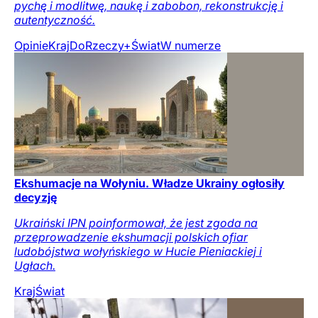
pychę i modlitwę, naukę i zabobon, rekonstrukcję i
autentyczność.
Opinie
Kraj
DoRzeczy+
Świat
W numerze
Ekshumacje na Wołyniu. Władze Ukrainy ogłosiły
decyzję
Ukraiński IPN poinformował, że jest zgoda na
przeprowadzenie ekshumacji polskich ofiar
ludobójstwa wołyńskiego w Hucie Pieniackiej i
Ugłach.
Kraj
Świat