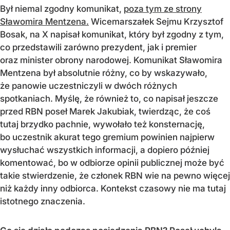
Był niemal zgodny komunikat,
poza tym ze strony
Sławomira Mentzena.
Wicemarszałek Sejmu Krzysztof
Bosak, na X napisał komunikat, który był zgodny z tym,
co przedstawili zarówno prezydent, jak i premier
oraz minister obrony narodowej. Komunikat Sławomira
Mentzena był absolutnie różny, co by wskazywało,
że panowie uczestniczyli w dwóch różnych
spotkaniach. Myślę, że również to, co napisał jeszcze
przed RBN poseł Marek Jakubiak, twierdząc, że coś
tutaj brzydko pachnie, wywołało też konsternację,
bo uczestnik akurat tego gremium powinien najpierw
wysłuchać wszystkich informacji, a dopiero później
komentować, bo w odbiorze opinii publicznej może być
takie stwierdzenie, że członek RBN wie na pewno więcej
niż każdy inny odbiorca. Kontekst czasowy nie ma tutaj
istotnego znaczenia.