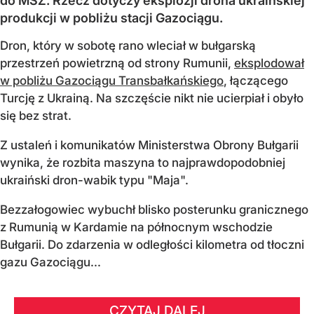
do MSZ. Rzecz dotyczy eksplozji drona ukraińskiej
produkcji w pobliżu stacji Gazociągu.
Dron, który w sobotę rano wleciał w bułgarską
przestrzeń powietrzną od strony Rumunii,
eksplodował
w pobliżu Gazociągu Transbałkańskiego
, łączącego
Turcję z Ukrainą. Na szczęście nikt nie ucierpiał i obyło
się bez strat.
Z ustaleń i komunikatów Ministerstwa Obrony Bułgarii
wynika, że rozbita maszyna to najprawdopodobniej
ukraiński dron-wabik typu "Maja".
Bezzałogowiec wybuchł blisko posterunku granicznego
z Rumunią w Kardamie na północnym wschodzie
Bułgarii. Do zdarzenia w odległości kilometra od tłoczni
gazu Gazociągu...
CZYTAJ DALEJ