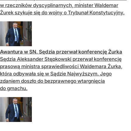
w rzeczników dyscyplinarnych, minister Waldemar
Żurek szykuje się do wojny o Trybunał Konstytucyjny.
Awantura w SN. Sędzia przerwał konferencję Żurka
Sędzia Aleksander Stępkowski przerwał konferencję
prasową ministra sprawiedliwości Waldemara Żurka,
która odbywała się w Sądzie Najwyższym. Jego
zdaniem doszło do bezprawnego wtargnięcia
do gmachu.