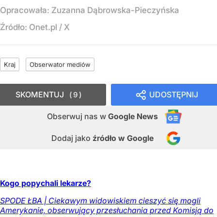
Opracowała:
Zuzanna Dąbrowska-Pieczyńska
Źródło:
Onet.pl
/
X
Kraj
Obserwator mediów
SKOMENTUJ
UDOSTĘPNIJ
9
Obserwuj nas
w
Google News
Dodaj jako
źródło w Google
Kogo popychali lekarze?
SPODE ŁBA | Ciekawym widowiskiem cieszyć się mogli
Amerykanie, obserwujący przesłuchania przed Komisją do