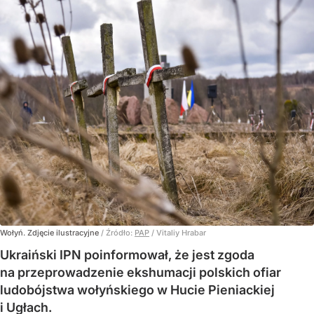
Wołyń. Zdjęcie ilustracyjne
/ Źródło:
PAP
/
Vitaliy Hrabar
Ukraiński IPN poinformował, że jest zgoda
na przeprowadzenie ekshumacji polskich ofiar
ludobójstwa wołyńskiego w Hucie Pieniackiej
i Ugłach.