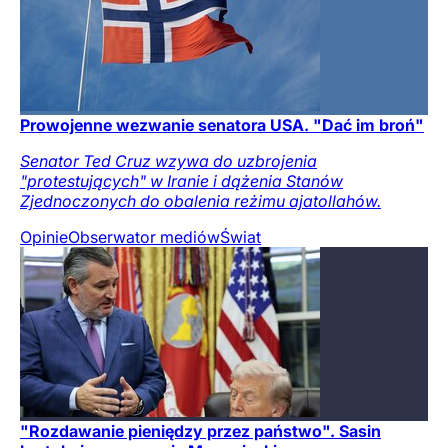
Prowojenne wezwanie senatora USA. "Dać im broń"
Senator Ted Cruz wzywa do uzbrojenia
"protestujących" w Iranie i dążenia Stanów
Zjednoczonych do obalenia reżimu ajatollahów.
Opinie
Obserwator mediów
Świat
"Rozdawanie pieniędzy przez państwo". Sasin