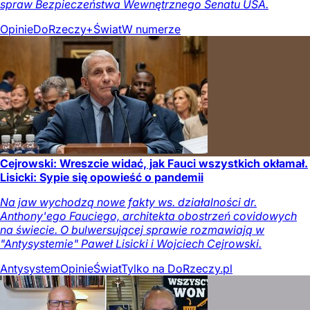
spraw Bezpieczeństwa Wewnętrznego Senatu USA.
Opinie
DoRzeczy+
Świat
W numerze
Cejrowski: Wreszcie widać, jak Fauci wszystkich okłamał.
Lisicki: Sypie się opowieść o pandemii
Na jaw wychodzą nowe fakty ws. działalności dr.
Anthony'ego Fauciego, architekta obostrzeń covidowych
na świecie. O bulwersującej sprawie rozmawiają w
"Antysystemie" Paweł Lisicki i Wojciech Cejrowski.
Antysystem
Opinie
Świat
Tylko na DoRzeczy.pl