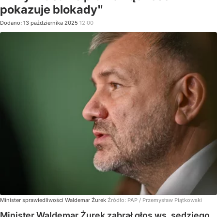
pokazuje blokady"
Dodano:
13
października
2025
12:00
Minister sprawiedliwości Waldemar Żurek
Źródło:
PAP
/
Przemysław Piątkowski
Minister Waldemar Żurek zabrał głos ws. sędziego