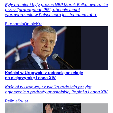
Były premier i były prezes NBP Marek Belka uważa, że
przez "propagandę PiS", obecnie temat
wprowadzenia w Polsce euro jest tematem tabu.
Ekonomia
Opinie
Kraj
Kościół w Urugwaju z radością oczekuje
na pielgrzymkę Leona XIV
Kościół w Urugwaju z wielką radością przyjął
ogłoszenie o podróży apostolskiej Papieża Leona XIV.
Religia
Świat