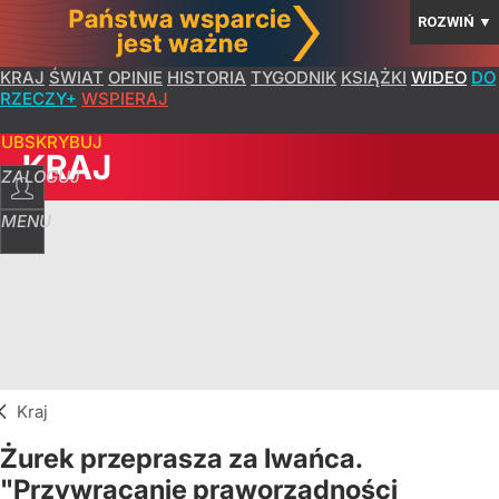
ROZWIŃ
▼
KRAJ
ŚWIAT
OPINIE
HISTORIA
TYGODNIK
KSIĄŻKI
WIDEO
DO
RZECZY+
WSPIERAJ
SUBSKRYBUJ
KRAJ
ZALOGUJ
MENU
Kraj
Żurek przeprasza za Iwańca.
"Przywracanie praworządności