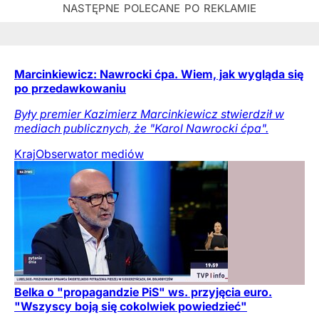
Marcinkiewicz: Nawrocki ćpa. Wiem, jak wygląda się
po przedawkowaniu
Były premier Kazimierz Marcinkiewicz stwierdził w
mediach publicznych, że "Karol Nawrocki ćpa".
Kraj
Obserwator mediów
Belka o "propagandzie PiS" ws. przyjęcia euro.
"Wszyscy boją się cokolwiek powiedzieć"