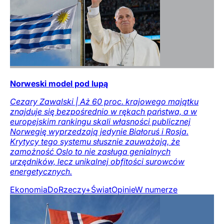
Norweski model pod lupą
Cezary Zawalski | Aż 60 proc. krajowego majątku
znajduje się bezpośrednio w rękach państwa, a w
europejskim rankingu skali własności publicznej
Norwegię wyprzedzają jedynie Białoruś i Rosja.
Krytycy tego systemu słusznie zauważają, że
zamożność Oslo to nie zasługa genialnych
urzędników, lecz unikalnej obfitości surowców
energetycznych.
Ekonomia
DoRzeczy+
Świat
Opinie
W numerze