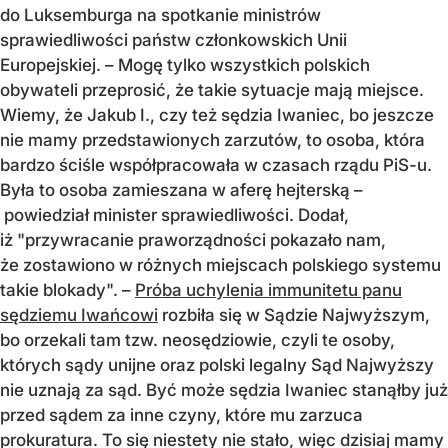
do Luksemburga na spotkanie ministrów
sprawiedliwości państw członkowskich Unii
Europejskiej. – Mogę tylko wszystkich polskich
obywateli przeprosić, że takie sytuacje mają miejsce.
Wiemy, że Jakub I., czy też sędzia Iwaniec, bo jeszcze
nie mamy przedstawionych zarzutów, to osoba, która
bardzo ściśle współpracowała w czasach rządu PiS-u.
Była to osoba zamieszana w aferę hejterską –
powiedział minister sprawiedliwości. Dodał,
iż "przywracanie praworządności pokazało nam,
że zostawiono w różnych miejscach polskiego systemu
takie blokady". –
Próba uchylenia immunitetu panu
sędziemu Iwańcowi
rozbiła się w Sądzie Najwyższym,
bo orzekali tam tzw. neosędziowie, czyli te osoby,
których sądy unijne oraz polski legalny Sąd Najwyższy
nie uznają za sąd. Być może sędzia Iwaniec stanąłby już
przed sądem za inne czyny, które mu zarzuca
prokuratura. To się niestety nie stało, więc dzisiaj mamy