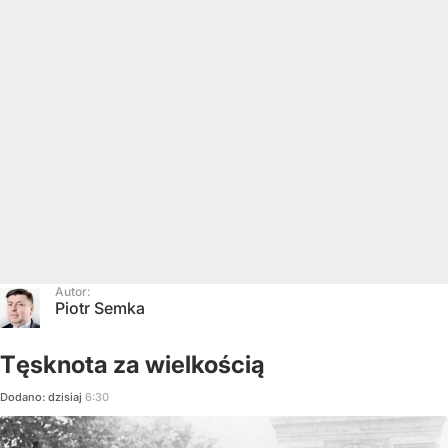
Autor:
Piotr Semka
Tęsknota za wielkością
Dodano:
dzisiaj
6:30