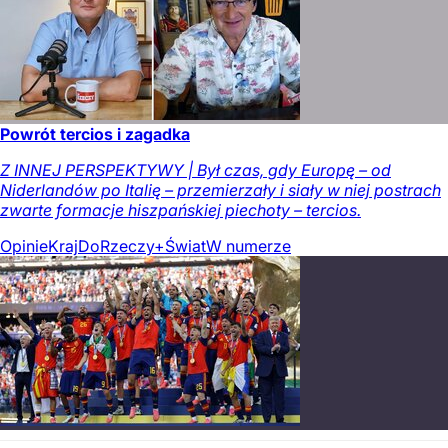
Powrót tercios i zagadka
Z INNEJ PERSPEKTYWY | Był czas, gdy Europę – od
Niderlandów po Italię – przemierzały i siały w niej postrach
zwarte formacje hiszpańskiej piechoty – tercios.
Opinie
Kraj
DoRzeczy+
Świat
W numerze