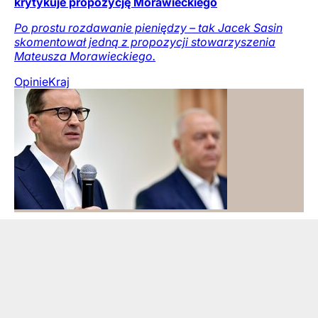
krytykuje propozycję Morawieckiego
Po prostu rozdawanie pieniędzy – tak Jacek Sasin
skomentował jedną z propozycji stowarzyszenia
Mateusza Morawieckiego.
Opinie
Kraj