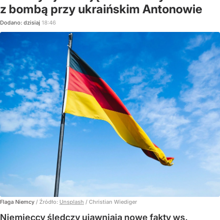
z bombą przy ukraińskim Antonowie
Dodano:
dzisiaj
18:46
Flaga Niemcy
/ Źródło:
Unsplash
/
Christian Wiediger
Niemieccy śledczy ujawniają nowe fakty ws.