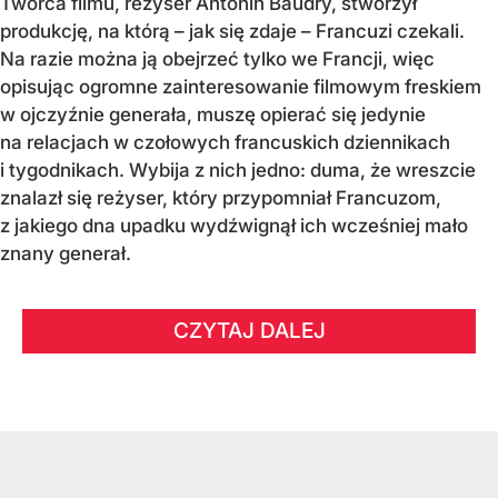
Twórca filmu, reżyser Antonin Baudry, stworzył
produkcję, na którą – jak się zdaje – Francuzi czekali.
Na razie można ją obejrzeć tylko we Francji, więc
opisując ogromne zainteresowanie filmowym freskiem
w ojczyźnie generała, muszę opierać się jedynie
na relacjach w czołowych francuskich dziennikach
i tygodnikach. Wybija z nich jedno: duma, że wreszcie
znalazł się reżyser, który przypomniał Francuzom,
z jakiego dna upadku wydźwignął ich wcześniej mało
znany generał.
CZYTAJ DALEJ