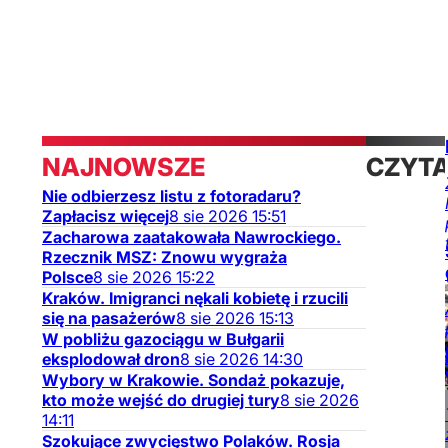
NAJNOWSZE
CZYT
Nie odbierzesz listu z fotoradaru?
TAKŻE
Zapłacisz więcej
8
sie
2026
15:51
Zacharowa zaatakowała Nawrockiego.
Rzecznik MSZ: Znowu wygraża
Polsce
8
sie
2026
15:22
Kraków. Imigranci nękali kobietę i rzucili
się na pasażerów
8
sie
2026
15:13
W pobliżu gazociągu w Bułgarii
eksplodował dron
8
sie
2026
14:30
Wybory w Krakowie. Sondaż pokazuje,
kto może wejść do drugiej tury
8
sie
2026
14:11
Szokujące zwycięstwo Polaków. Rosja