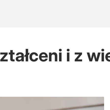
tałceni i z wi
 wpływała na wybory w Polsce?