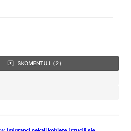
SKOMENTUJ
2
. Imigranci nękali kobietę i rzucili się