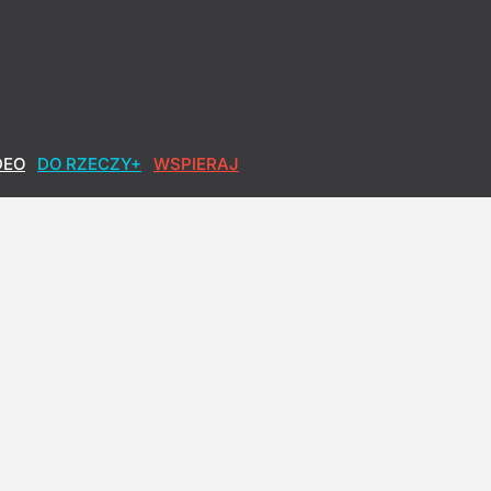
ik MSZ: Znowu wygraża Polsce
DEO
DO RZECZY+
WSPIERAJ
ron