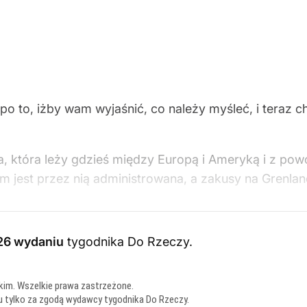
o to, iżby wam wyjaśnić, co należy myśleć, i teraz c
, która leży gdzieś między Europą i Ameryką i z powod
am jest przez nią administrowana, a zakusy na Grenla
26 wydaniu
tygodnika Do Rzeczy
.
kim. Wszelkie prawa zastrzeżone.
u tylko za zgodą wydawcy tygodnika Do Rzeczy.