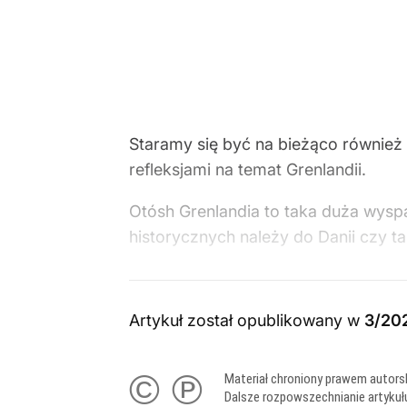
Staramy się być na bieżąco również p
refleksjami na temat Grenlandii.
Otósh Grenlandia to taka duża wyspa
historycznych należy do Danii czy t
Artykuł został opublikowany w
3/20
© ℗
Materiał chroniony prawem autors
Dalsze rozpowszechnianie artykuł