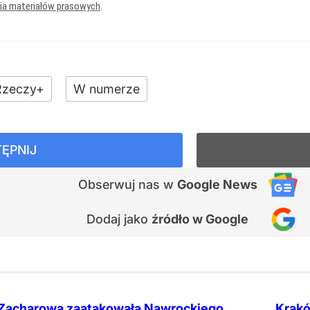
nia materiałów prasowych
.
zeczy+
W numerze
ĘPNIJ
Obserwuj nas
w
Google News
Dodaj jako
źródło w Google
Zacharowa zaatakowała Nawrockiego.
Kraków