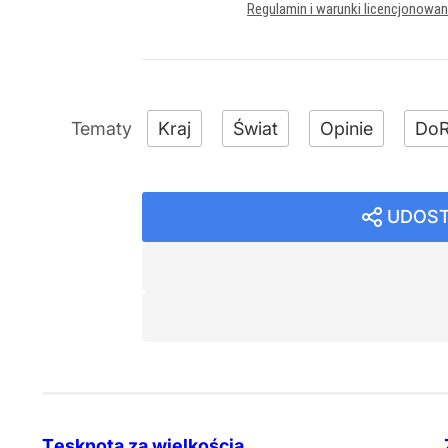
Regulamin i warunki licencjonowa
Kraj
Świat
Opinie
DoR
UDOST
Tęsknota za wielkością