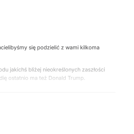
hcielibyśmy się podzielić z wami kilkoma
u jakichś bliżej nieokreślonych zaszłości
ndię ostatnio ma też Donald Trump.